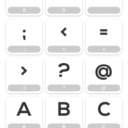
8
9
:
;
<
=
;
<
=
>
?
@
>
?
@
A
B
C
A
B
C