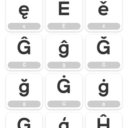
ę
Ě
ě
ę
Ě
ě
Ĝ
ĝ
Ğ
Ĝ
ĝ
Ğ
ğ
Ġ
ġ
ğ
Ġ
ġ
Ģ
ģ
Ĥ