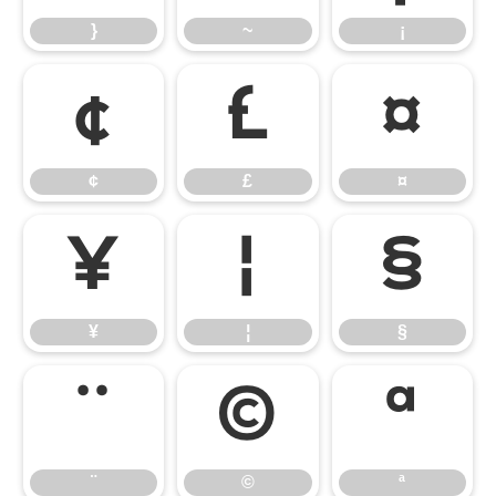
}
~
¡
¢
£
¤
¢
£
¤
¥
¦
§
¥
¦
§
¨
©
ª
¨
©
ª