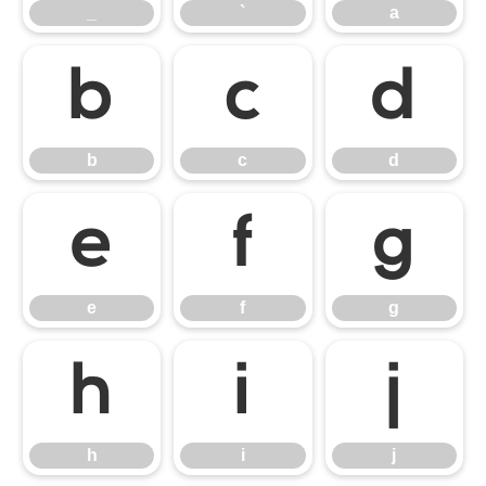
_
`
a
b
c
d
b
c
d
e
f
g
e
f
g
h
i
j
h
i
j