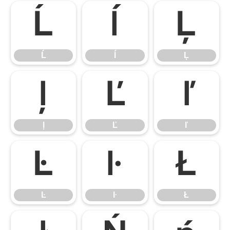
Ĺ
ĺ
Ļ
Ĺ
ĺ
Ļ
ļ
Ľ
ľ
ļ
Ľ
ľ
Ŀ
ŀ
Ł
Ŀ
ŀ
Ł