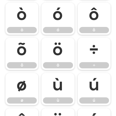
ò
ó
ô
ò
ó
ô
õ
ö
÷
õ
ö
÷
ø
ù
ú
ø
ù
ú