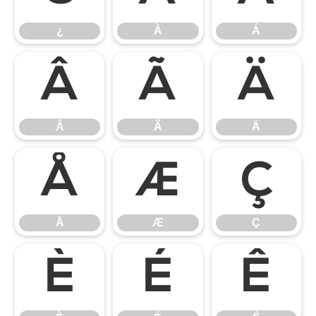
¿
À
Á
Â
Ã
Ä
Â
Ã
Ä
Å
Æ
Ç
Å
Æ
Ç
È
É
Ê