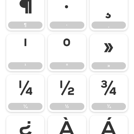
¶
·
¸
¶
·
¸
¹
º
»
¹
º
»
¼
½
¾
¼
½
¾
¿
À
Á