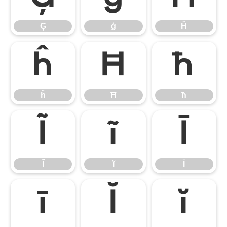
Ģ
ģ
Ĥ
ĥ
Ħ
ħ
ĥ
Ħ
ħ
Ĩ
ĩ
Ī
Ĩ
ĩ
Ī
ī
Ĭ
ĭ