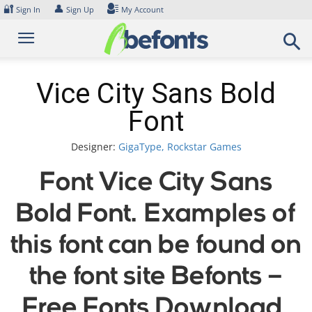
Skip
🔐
👤
Sign In
Sign Up
My Account
to
content
Vice City Sans Bold
Font
Designer:
GigaType, Rockstar Games
Font Vice City Sans
Bold Font. Examples of
this font can be found on
the font site Befonts –
Free Fonts Download,