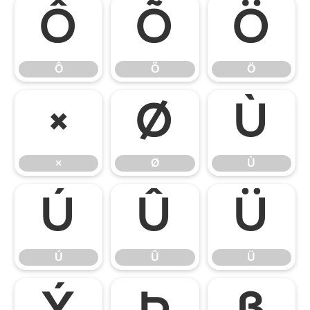
Ô
Õ
Ö
Ô
Õ
Ö
×
Ø
Ù
×
Ø
Ù
Ú
Û
Ü
Ú
Û
Ü