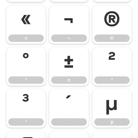
«
¬
®
«
¬
®
°
±
²
°
±
²
³
´
µ
³
´
µ