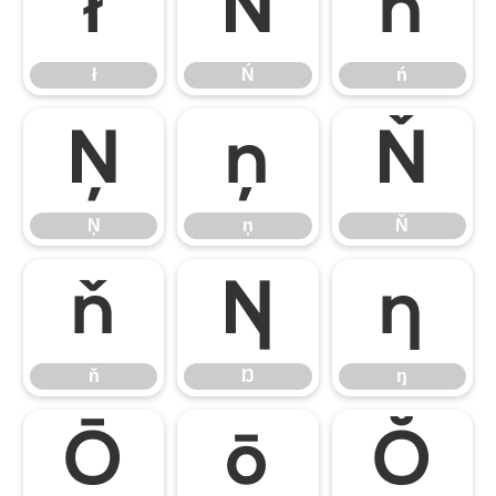
ł
Ń
ń
ł
Ń
ń
Ņ
ņ
Ň
Ņ
ņ
Ň
ň
Ŋ
ŋ
ň
Ŋ
ŋ
Ō
ō
Ŏ