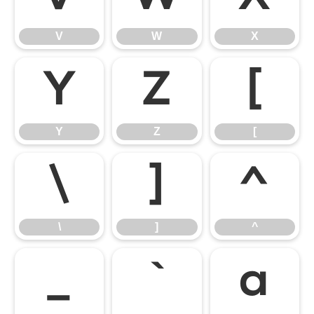
V
W
X
Y
Z
[
Y
Z
[
\
]
^
\
]
^
_
`
a