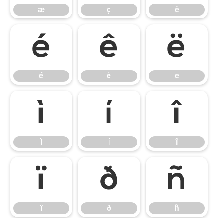
æ
ç
è
é
ê
ë
é
ê
ë
ì
í
î
ì
í
î
ï
ð
ñ
ï
ð
ñ