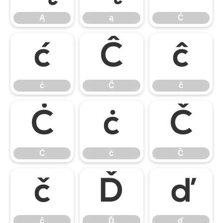
Ą
ą
Ć
ć
Ĉ
ĉ
ć
Ĉ
ĉ
Ċ
ċ
Č
Ċ
ċ
Č
č
Ď
ď
č
Ď
ď