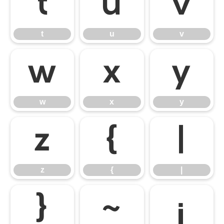
t
u
v
t
u
v
w
x
y
w
x
y
z
{
|
z
{
|
}
~
¡