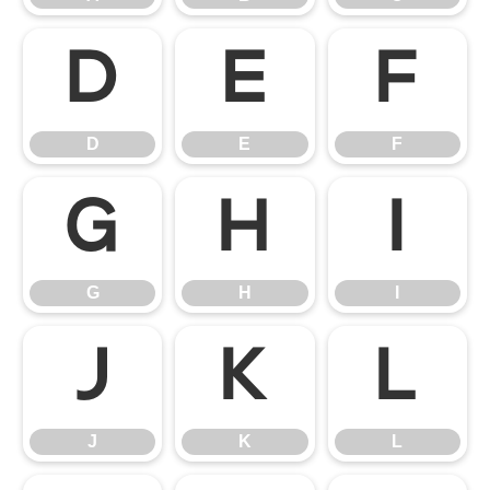
D
E
F
D
E
F
G
H
I
G
H
I
J
K
L
J
K
L