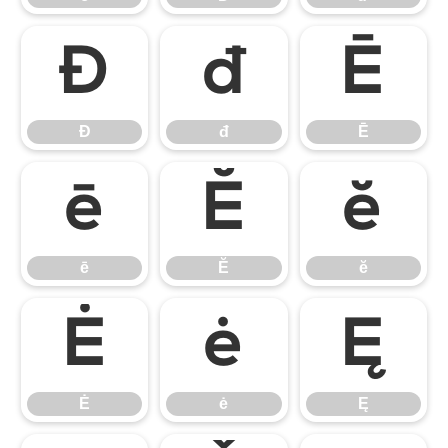
Đ
đ
Ē
Đ
đ
Ē
ē
Ĕ
ĕ
ē
Ĕ
ĕ
Ė
ė
Ę
Ė
ė
Ę