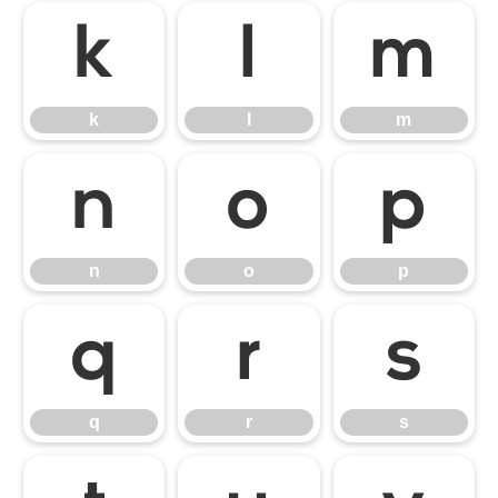
k
l
m
k
l
m
n
o
p
n
o
p
q
r
s
q
r
s