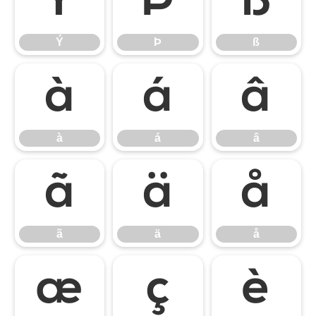
Ý
Þ
ß
Ý
Þ
ß
à
á
â
à
á
â
ã
ä
å
ã
ä
å
æ
ç
è