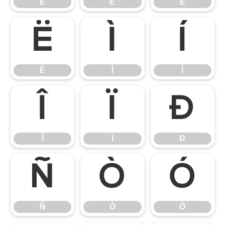
È
É
Ê
Ë
Ì
Í
Ë
Ì
Í
Î
Ï
Ð
Î
Ï
Ð
Ñ
Ò
Ó
Ñ
Ò
Ó