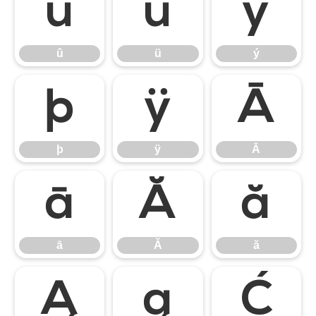
û
ü
ý
û
ü
ý
þ
ÿ
Ā
þ
ÿ
Ā
ā
Ă
ă
ā
Ă
ă
Ą
ą
Ć