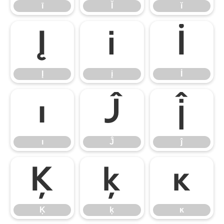
ī
Ĭ
ĭ
Į
į
İ
Į
į
İ
ı
Ĵ
ĵ
ı
Ĵ
ĵ
Ķ
ķ
ĸ
Ķ
ķ
ĸ