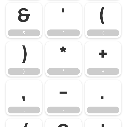
&
'
(
&
'
(
)
*
+
)
*
+
,
-
.
,
-
.