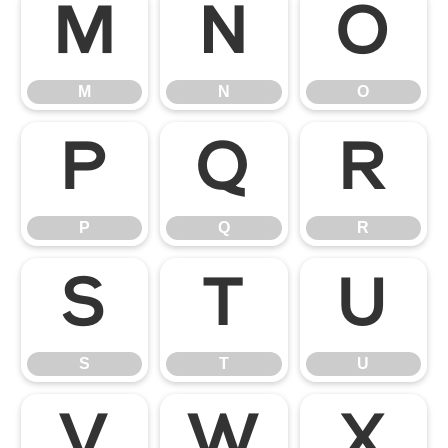
M
N
O
M
N
O
P
Q
R
P
Q
R
S
T
U
S
T
U
V
W
X