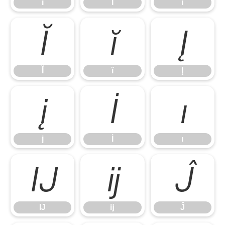
ĩ
Ī
ī
Ĭ
ĭ
Į
Ĭ
ĭ
Į
į
İ
ı
į
İ
ı
Ĳ
ĳ
Ĵ
Ĳ
ĳ
Ĵ