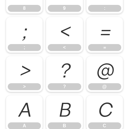
8
9
:
;
<
=
;
<
=
>
?
@
>
?
@
A
B
C
A
B
C