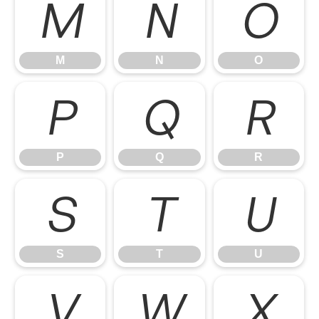
M
N
O
M
N
O
P
Q
R
P
Q
R
S
T
U
S
T
U
V
W
X