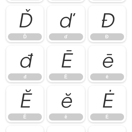
Ď
ď
Đ
Ď
ď
Đ
đ
Ē
ē
đ
Ē
ē
Ĕ
ĕ
Ė
Ĕ
ĕ
Ė