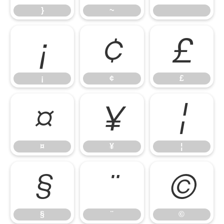
}
~
¡
¢
£
¡
¢
£
¤
¥
¦
¤
¥
¦
§
¨
©
§
¨
©