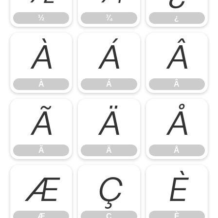
½
¾
¿
À
Á
Â
À
Á
Â
Ã
Ä
Å
Ã
Ä
Å
Æ
Ç
È
Æ
Ç
È