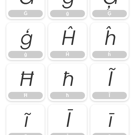
Ġ
ġ
Ģ
ģ
Ĥ
ĥ
ģ
Ĥ
ĥ
Ħ
ħ
Ĩ
Ħ
ħ
Ĩ
ĩ
Ī
ī