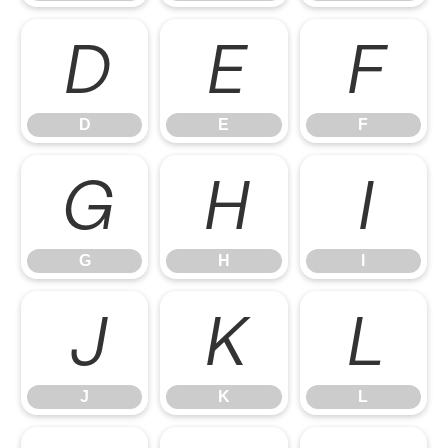
D
E
F
D
E
F
G
H
I
G
H
I
J
K
L
J
K
L