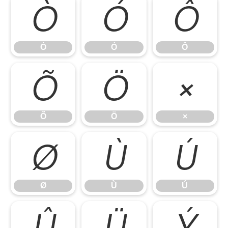
Ò
Ó
Ô
Ò
Ó
Ô
Õ
Ö
×
Õ
Ö
×
Ø
Ù
Ú
Ø
Ù
Ú
Û
Ü
Ý