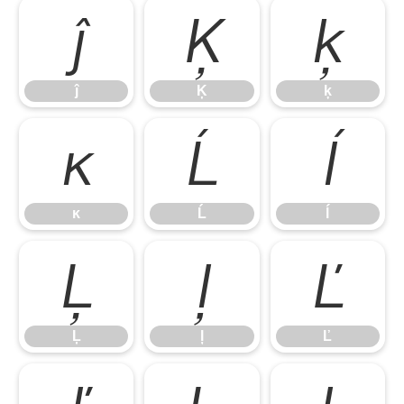
ĵ
Ķ
ķ
ĵ
Ķ
ķ
ĸ
Ĺ
ĺ
ĸ
Ĺ
ĺ
Ļ
ļ
Ľ
Ļ
ļ
Ľ