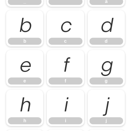
_
`
a
b
c
d
b
c
d
e
f
g
e
f
g
h
i
j
h
i
j