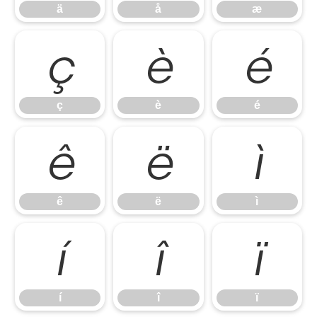
ä
å
æ
ç
è
é
ç
è
é
ê
ë
ì
ê
ë
ì
í
î
ï
í
î
ï