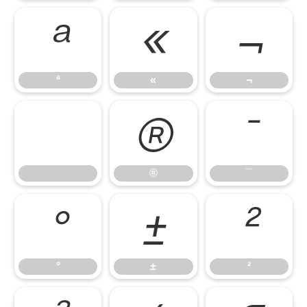
ª
«
¬
ª
«
¬
®
¯
®
¯
°
±
²
°
±
²