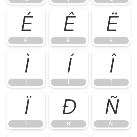
É
Ê
Ë
É
Ê
Ë
Ì
Í
Î
Ì
Í
Î
Ï
Ð
Ñ
Ï
Ð
Ñ