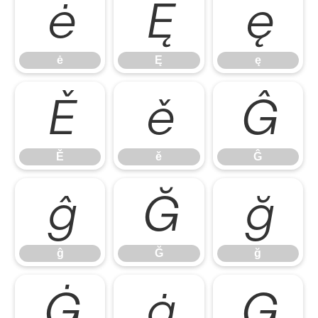
ė
Ę
ę
ė
Ę
ę
Ě
ě
Ĝ
Ě
ě
Ĝ
ĝ
Ğ
ğ
ĝ
Ğ
ğ
Ġ
ġ
Ģ