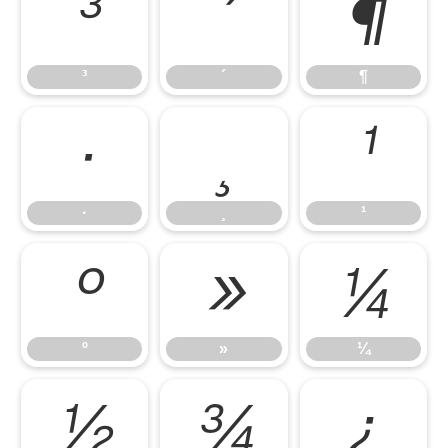
³
´
¶
³
´
¶
·
¸
¹
·
¸
¹
º
»
¼
º
»
¼
½
¾
¿