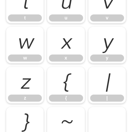
t
u
v
t
u
v
w
x
y
w
x
y
z
{
|
z
{
|
}
~