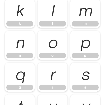
k
l
m
k
l
m
n
o
p
n
o
p
q
r
s
q
r
s