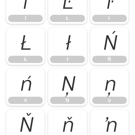
ľ
Ŀ
ŀ
ľ
Ŀ
ŀ
Ł
ł
Ń
Ł
ł
Ń
ń
Ņ
ņ
ń
Ņ
ņ
Ň
ň
ŉ