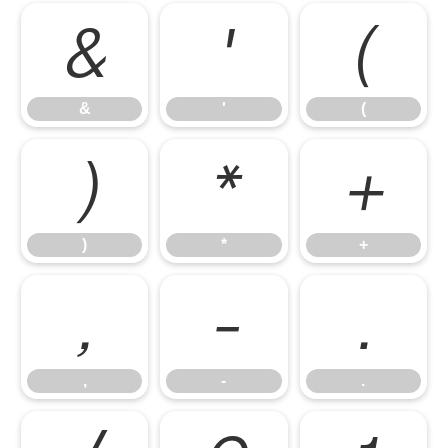
&
'
(
&
'
(
)
*
+
)
*
+
,
-
.
,
-
.