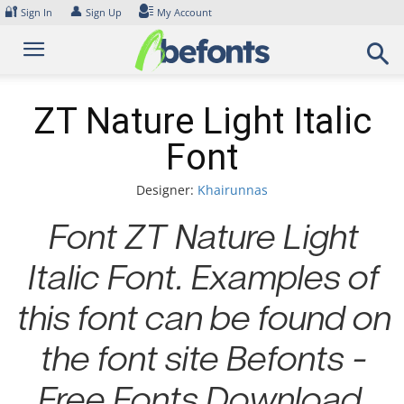
Skip
🔐
👤
Sign In
Sign Up
My Account
to
content
ZT Nature Light Italic
Font
Designer:
Khairunnas
Font ZT Nature Light
Italic Font. Examples of
this font can be found on
the font site Befonts –
Free Fonts Download,