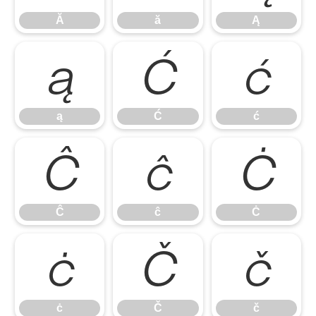
Ă
ă
Ą
ą
Ć
ć
ą
Ć
ć
Ĉ
ĉ
Ċ
Ĉ
ĉ
Ċ
ċ
Č
č
ċ
Č
č