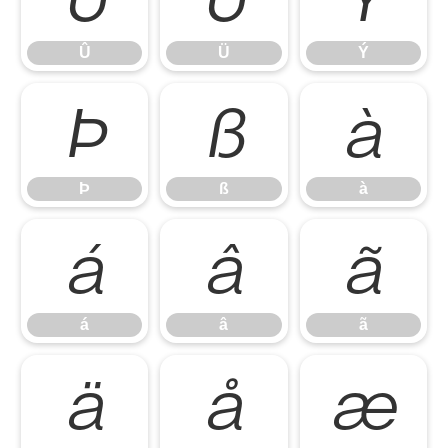
Û
Ü
Ý
Þ
ß
à
Þ
ß
à
á
â
ã
á
â
ã
ä
å
æ