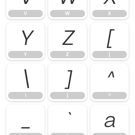
V
W
X
Y
Z
[
Y
Z
[
\
]
^
\
]
^
_
`
a