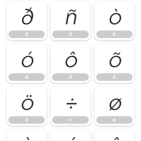
ð
ñ
ò
ð
ñ
ò
ó
ô
õ
ó
ô
õ
ö
÷
ø
ö
÷
ø