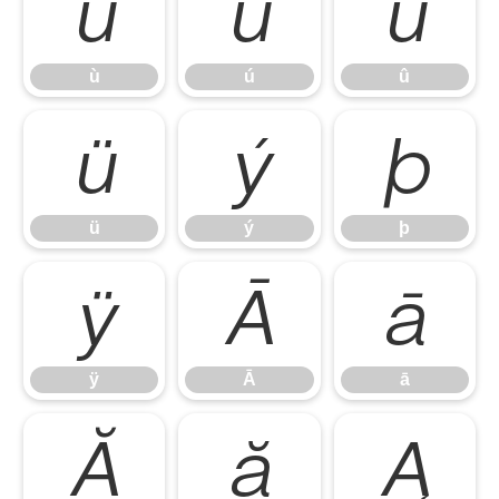
ù
ú
û
ù
ú
û
ü
ý
þ
ü
ý
þ
ÿ
Ā
ā
ÿ
Ā
ā
Ă
ă
Ą