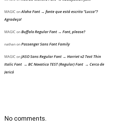
Aloha Font → fonte que está escrito “Lucca”?
MAGIC
on
Agradeço!
Buffalo Regular Font → Font, please?
MAGIC
on
Passenger Sans Font Family
nathan
on
JASO Sans Regular Font → Harriet v2 Text Thin
MAGIC
on
Italic Font → BC Novatica TEST (Regular) Font → Cerco de
Jericó
No comments.