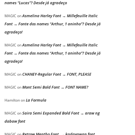
nomes “Lucas”? Desde já agradeço
Asmelina Harley Font → Millefeuille Italic
MAGIC
on
Font → Fonte dos nomes “Arthur, 1 aninho”? Desde já
agradeço!
Asmelina Harley Font → Millefeuille Italic
MAGIC
on
Font → Fonte dos nomes “Arthur, 1 aninho”? Desde já
agradeço!
CHANEY-Regular Font → FONT, PLEASE
MAGIC
on
Mont Semi Bold Font → FONT NAME?
MAGIC
on
La Formula
Hamilton
on
Saira Semi Expanded Bold Font → araw ng
MAGIC
on
dabaw font
Retrow Mentho Font → kadayawan font
MAGIC
on