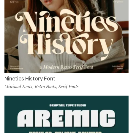
Nineties History Font
Minimal Fonts
Retro Fonts
Serif Fonts
,
,