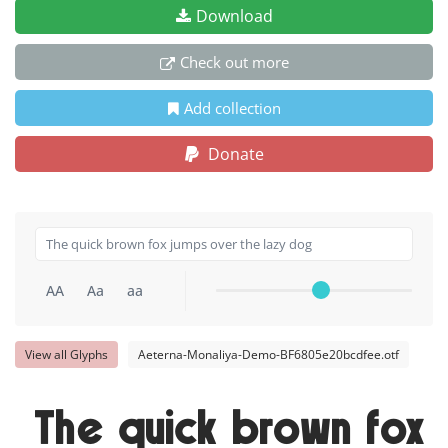
Download
Check out more
Add collection
Donate
AA
Aa
aa
View all Glyphs
Aeterna-Monaliya-Demo-BF6805e20bcdfee.otf
The quick brown fox 