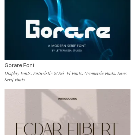
Gorare Font
Display Fonts
Futuristic & Sci-Fi Fonts
Geometric Fonts
Sans
,
,
,
Serif Fonts