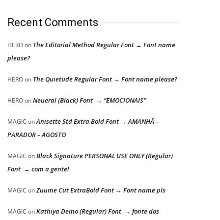
Recent Comments
The Editorial Method Regular Font → Font name
HERO
on
please?
The Quietude Regular Font → Font name please?
HERO
on
Neueral (Black) Font → “EMOCIONAIS”
HERO
on
Anisette Std Extra Bold Font → AMANHÃ –
MAGIC
on
PARADOR – AGOSTO
Black Signature PERSONAL USE ONLY (Regular)
MAGIC
on
Font → com a gente!
Zuume Cut ExtraBold Font → Font name pls
MAGIC
on
Kathiya Demo (Regular) Font → fonte dos
MAGIC
on