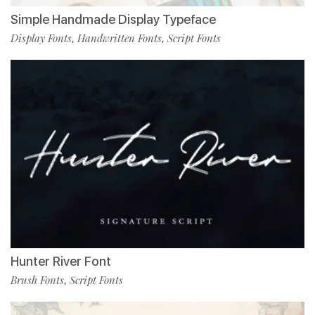
Simple Handmade Display Typeface
Display Fonts
Handwritten Fonts
Script Fonts
,
,
Hunter River Font
Brush Fonts
Script Fonts
,