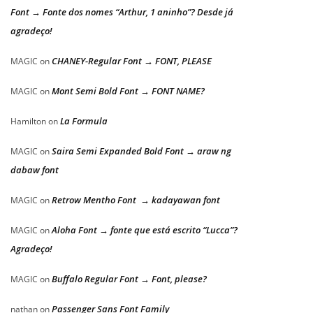
Font → Fonte dos nomes “Arthur, 1 aninho”? Desde já
agradeço!
CHANEY-Regular Font → FONT, PLEASE
MAGIC
on
Mont Semi Bold Font → FONT NAME?
MAGIC
on
La Formula
Hamilton
on
Saira Semi Expanded Bold Font → araw ng
MAGIC
on
dabaw font
Retrow Mentho Font → kadayawan font
MAGIC
on
Aloha Font → fonte que está escrito “Lucca”?
MAGIC
on
Agradeço!
Buffalo Regular Font → Font, please?
MAGIC
on
Passenger Sans Font Family
nathan
on