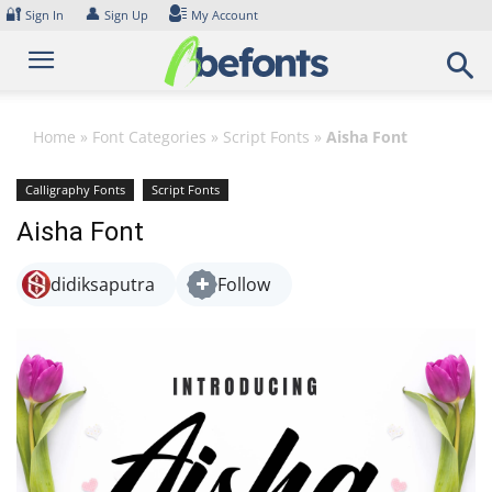
Skip
🔐
👤
Sign In
Sign Up
My Account
to
content
Home
»
Font Categories
»
Script Fonts
»
Aisha Font
Calligraphy Fonts
Script Fonts
Aisha Font
didiksaputra
Follow