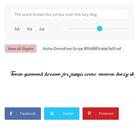
AA
Aa
aa
View all Glyphs
Aisha-DemoFont-Script-BF64885cdde5e0f.otf
The quick brown fox jumps over the lazy dog
Facebook
Twitter
Pinterest