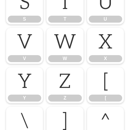
S
T
U
S
T
U
V
W
X
V
W
X
Y
Z
[
Y
Z
[
\
]
^