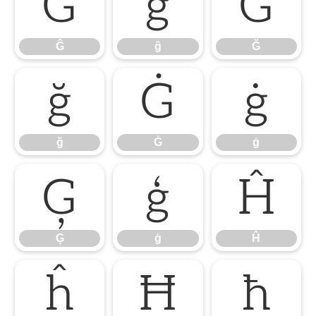
Ĝ
ĝ
Ğ
Ĝ
ĝ
Ğ
ğ
Ġ
ġ
ğ
Ġ
ġ
Ģ
ģ
Ĥ
Ģ
ģ
Ĥ
ĥ
Ħ
ħ