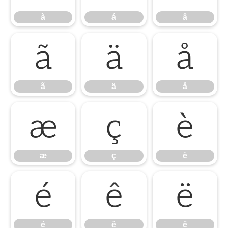
à
á
â
ã
ä
å
ã
ä
å
æ
ç
è
æ
ç
è
é
ê
ë
é
ê
ë