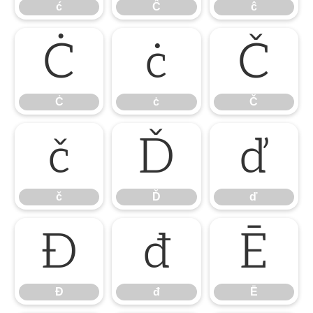
ć
Ĉ
ĉ
Ċ
ċ
Č
Ċ
ċ
Č
č
Ď
ď
č
Ď
ď
Đ
đ
Ē
Đ
đ
Ē