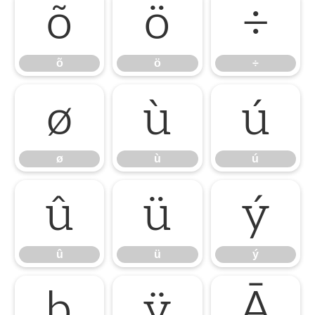
õ
ö
÷
õ
ö
÷
ø
ù
ú
ø
ù
ú
û
ü
ý
û
ü
ý
þ
ÿ
Ā