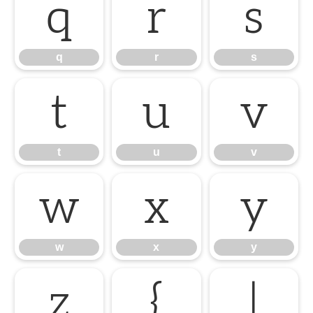
q
r
s
q
r
s
t
u
v
t
u
v
w
x
y
w
x
y
z
{
|