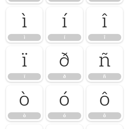
ì
í
î
ì
í
î
ï
ð
ñ
ï
ð
ñ
ò
ó
ô
ò
ó
ô