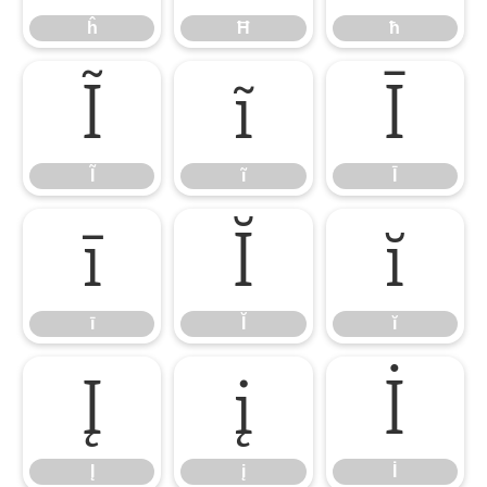
ĥ
Ħ
ħ
Ĩ
ĩ
Ī
Ĩ
ĩ
Ī
ī
Ĭ
ĭ
ī
Ĭ
ĭ
Į
į
İ
Į
į
İ