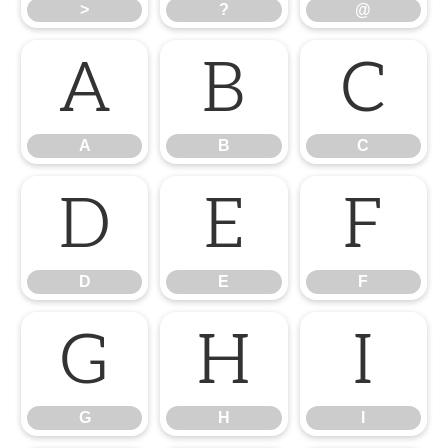
>
?
@
A
B
C
A
B
C
D
E
F
D
E
F
G
H
I
G
H
I