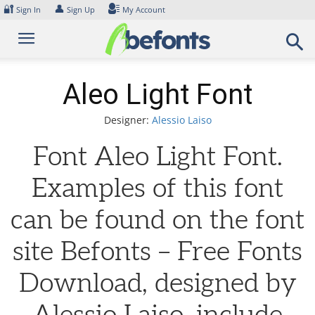
Skip
🔐
👤
Sign In
Sign Up
My Account
to
content
Aleo Light Font
Designer:
Alessio Laiso
Font Aleo Light Font.
Examples of this font
can be found on the font
site Befonts – Free Fonts
Download, designed by