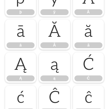
þ
ÿ
Ā
ā
Ă
ă
ā
Ă
ă
Ą
ą
Ć
Ą
ą
Ć
ć
Ĉ
ĉ