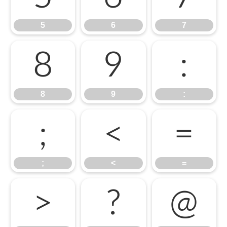
5
6
7
8
9
:
8
9
:
;
<
=
;
<
=
>
?
@