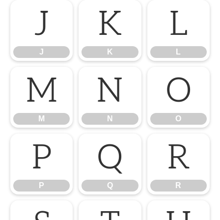
J
K
L
J
K
L
M
N
O
M
N
O
P
Q
R
P
Q
R