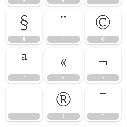
¤
¥
¦
§
¨
©
§
¨
©
ª
«
¬
ª
«
¬
®
¯
®
¯