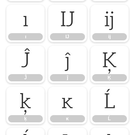
ı
Ĳ
ĳ
ı
Ĳ
ĳ
Ĵ
ĵ
Ķ
Ĵ
ĵ
Ķ
ķ
ĸ
Ĺ
ķ
ĸ
Ĺ