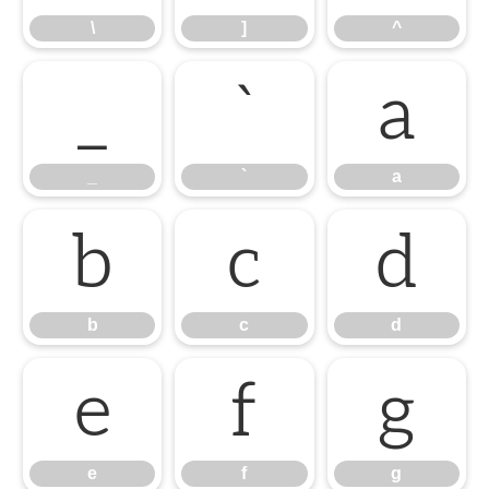
\
]
^
_
`
a
_
`
a
b
c
d
b
c
d
e
f
g
e
f
g