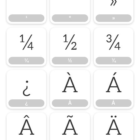
¹
º
»
¹
º
»
¼
½
¾
¼
½
¾
¿
À
Á
¿
À
Á
Â
Ã
Ä