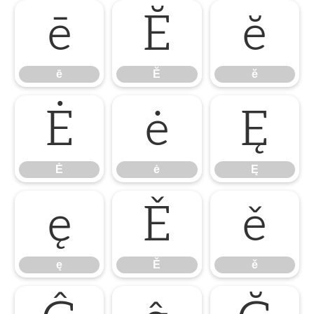
ē
Ĕ
ĕ
ē
Ĕ
ĕ
Ė
ė
Ę
Ė
ė
Ę
ę
Ě
ě
ę
Ě
ě