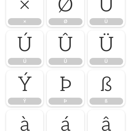
×
Ø
Ù
×
Ø
Ù
Ú
Û
Ü
Ú
Û
Ü
Ý
Þ
ß
Ý
Þ
ß
à
á
â