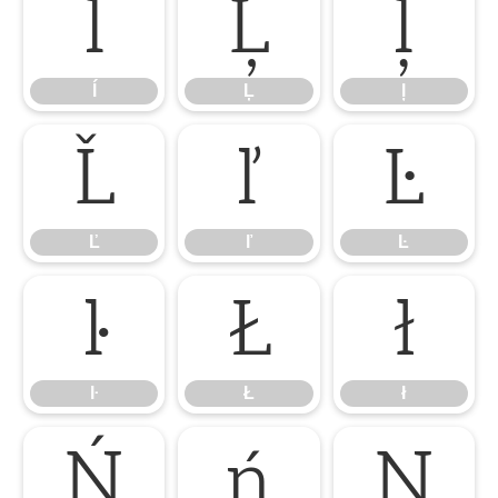
ĺ
Ļ
ļ
ĺ
Ļ
ļ
Ľ
ľ
Ŀ
Ľ
ľ
Ŀ
ŀ
Ł
ł
ŀ
Ł
ł
Ń
ń
Ņ