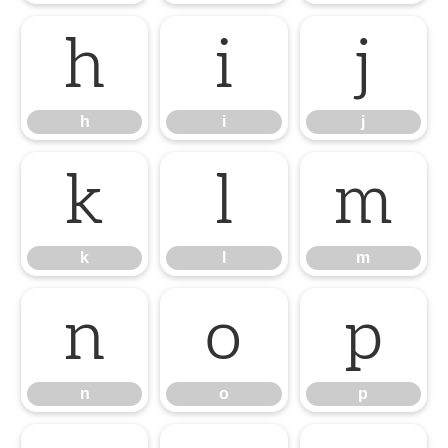
h
i
j
h
i
j
k
l
m
k
l
m
n
o
p
n
o
p