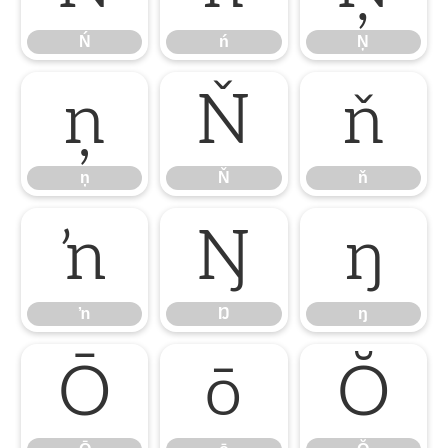
Ń
ń
Ņ
ņ
Ň
ň
ņ
Ň
ň
ŉ
Ŋ
ŋ
ŉ
Ŋ
ŋ
Ō
ō
Ŏ