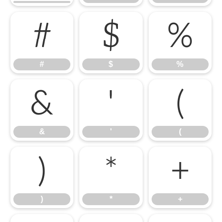
#
$
%
#
$
%
&
'
(
&
'
(
)
*
+
)
*
+