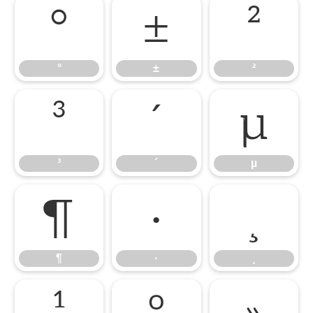
°
±
²
°
±
²
³
´
µ
³
´
µ
¶
·
¸
¶
·
¸