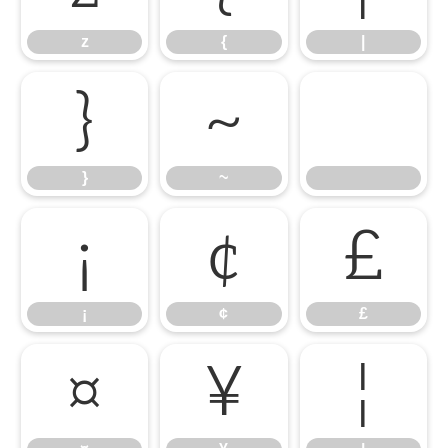
z
{
|
}
~
}
~
¡
¢
£
¡
¢
£
¤
¥
¦