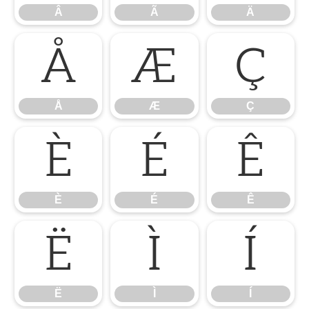
Â
Ã
Ä
Å
Æ
Ç
Å
Æ
Ç
È
É
Ê
È
É
Ê
Ë
Ì
Í
Ë
Ì
Í