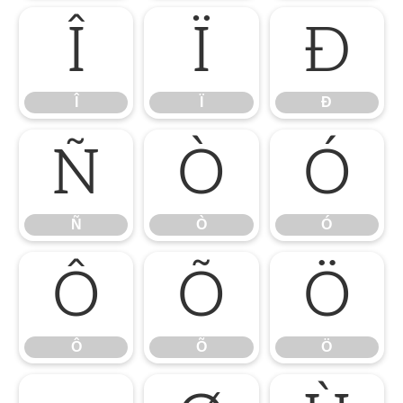
Î
Ï
Ð
Î
Ï
Ð
Ñ
Ò
Ó
Ñ
Ò
Ó
Ô
Õ
Ö
Ô
Õ
Ö