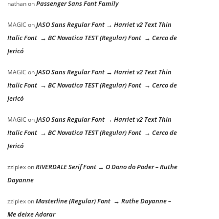
Passenger Sans Font Family
nathan
on
JASO Sans Regular Font → Harriet v2 Text Thin
MAGIC
on
Italic Font → BC Novatica TEST (Regular) Font → Cerco de
Jericó
JASO Sans Regular Font → Harriet v2 Text Thin
MAGIC
on
Italic Font → BC Novatica TEST (Regular) Font → Cerco de
Jericó
JASO Sans Regular Font → Harriet v2 Text Thin
MAGIC
on
Italic Font → BC Novatica TEST (Regular) Font → Cerco de
Jericó
RIVERDALE Serif Font → O Dono do Poder – Ruthe
zziplex
on
Dayanne
Masterline (Regular) Font → Ruthe Dayanne –
zziplex
on
Me deixe Adorar