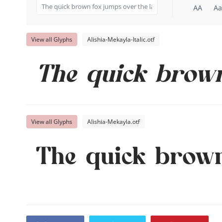
AA
Aa
View all Glyphs
Alishia-Mekayla-Italic.otf
The quick brown
View all Glyphs
Alishia-Mekayla.otf
The quick brown