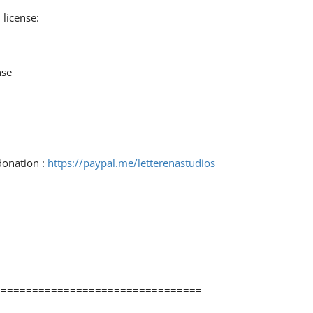
 license:
nse
donation :
https://paypal.me/letterenastudios
=================================