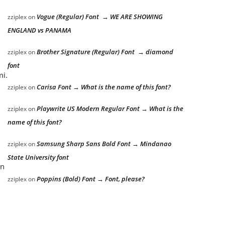
Vogue (Regular) Font → WE ARE SHOWING
zziplex
on
ENGLAND vs PANAMA
Brother Signature (Regular) Font → diamond
zziplex
on
font
mi.
Carisa Font → What is the name of this font?
zziplex
on
Playwrite US Modern Regular Font → What is the
zziplex
on
name of this font?
Samsung Sharp Sans Bold Font → Mindanao
zziplex
on
State University font
an
Poppins (Bold) Font → Font, please?
zziplex
on