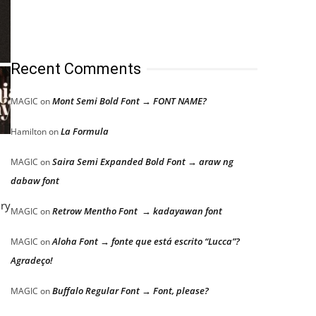
Recent Comments
Mont Semi Bold Font → FONT NAME?
MAGIC
on
La Formula
Hamilton
on
Saira Semi Expanded Bold Font → araw ng
MAGIC
on
dabaw font
ury
Retrow Mentho Font → kadayawan font
MAGIC
on
Aloha Font → fonte que está escrito “Lucca”?
MAGIC
on
Agradeço!
Buffalo Regular Font → Font, please?
MAGIC
on