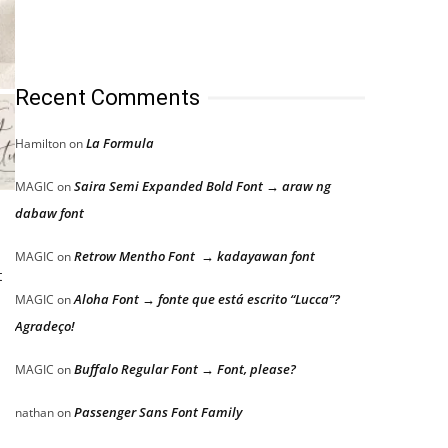
Recent Comments
La Formula
Hamilton
on
Saira Semi Expanded Bold Font → araw ng
MAGIC
on
dabaw font
Retrow Mentho Font → kadayawan font
MAGIC
on
t
Aloha Font → fonte que está escrito “Lucca”?
MAGIC
on
Agradeço!
Buffalo Regular Font → Font, please?
MAGIC
on
Passenger Sans Font Family
nathan
on