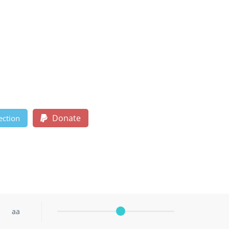
Donate
ection
aa