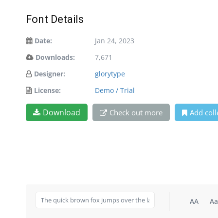
Font Details
Date:
Jan 24, 2023
Downloads:
7,671
Designer:
glorytype
License:
Demo / Trial
Download
Check out more
Add coll
AA
Aa