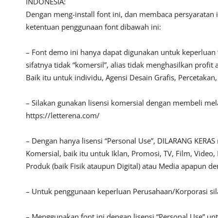
INDONESIA:
Dengan meng-install font ini, dan membaca persyaratan 
ketentuan penggunaan font dibawah ini:
– Font demo ini hanya dapat digunakan untuk keperluan 
sifatnya tidak “komersil”, alias tidak menghasilkan pro
Baik itu untuk individu, Agensi Desain Grafis, Percetakan
– Silakan gunakan lisensi komersial dengan membeli melalu
https://letterena.com/
– Dengan hanya lisensi “Personal Use”, DILARANG KERAS
Komersial, baik itu untuk Iklan, Promosi, TV, Film, Vide
Produk (baik Fisik ataupun Digital) atau Media apapun d
– Untuk penggunaan keperluan Perusahaan/Korporasi s
– Menggunakan font ini dengan lisensi “Personal Use” u