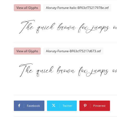
View all Glyphs
Aloruty-Fortune-Italic-BF63cf75217978e.otf
The quick brown fox jumps ov
View all Glyphs
Aloruty-Fortune-BF63cf75217d673.otf
The quick brown fox jumps ov
Facebook
Twitter
Pinterest