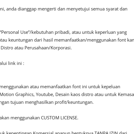
ini, anda dianggap mengerti dan menyetujui semua syarat dan
“Personal Use”/kebutuhan pribadi, atau untuk keperluan yang
fit atau keuntungan dari hasil memanfaatkan/menggunakan font ka
, Distro atau Perusahaan/Korporasi.
i link ini :
 menggunakan atau memanfaatkan font ini untuk kepeluan
o, Motion Graphics, Youtube, Desain kaos distro atau untuk Kemas
engan tujuan menghasilkan profit/keuntungan.
ilakan menggunakan CUSTOM LICENSE.
ntuk kepentingan Komersial apapun bentuknya TANPA IZIN dari