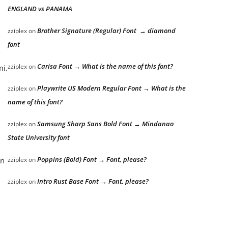
ENGLAND vs PANAMA
Brother Signature (Regular) Font → diamond
zziplex
on
font
Carisa Font → What is the name of this font?
zziplex
on
mi.
Playwrite US Modern Regular Font → What is the
zziplex
on
name of this font?
Samsung Sharp Sans Bold Font → Mindanao
zziplex
on
State University font
Poppins (Bold) Font → Font, please?
an
zziplex
on
Intro Rust Base Font → Font, please?
zziplex
on