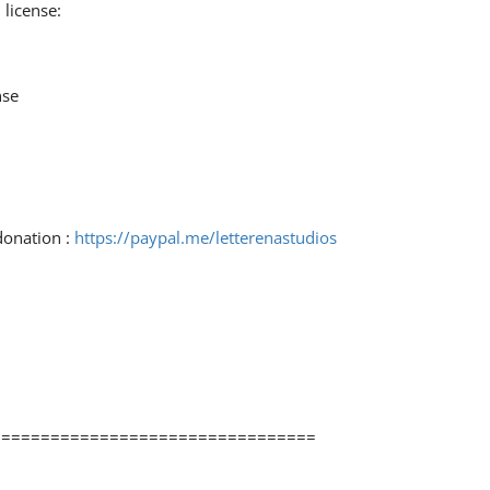
 license:
nse
donation :
https://paypal.me/letterenastudios
=================================