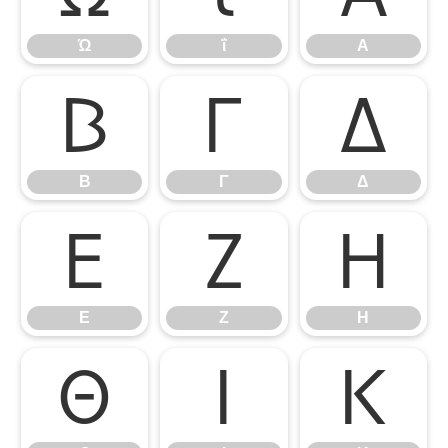
Ώ
ΐ
Α
Β
Γ
Δ
Β
Γ
Δ
Ε
Ζ
Η
Ε
Ζ
Η
Θ
Ι
Κ