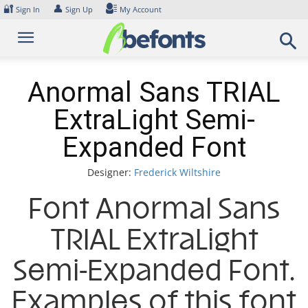
Skip
🔐
👤
Sign In
Sign Up
My Account
to
content
Anormal Sans TRIAL
ExtraLight Semi-
Expanded Font
Designer:
Frederick Wiltshire
Font Anormal Sans
TRIAL ExtraLight
Semi-Expanded Font.
Examples of this font