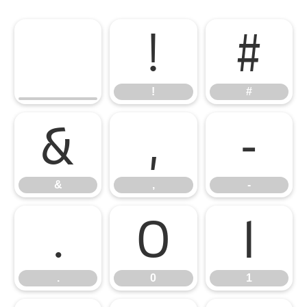
!
#
!
#
&
,
-
&
,
-
.
0
1
.
0
1