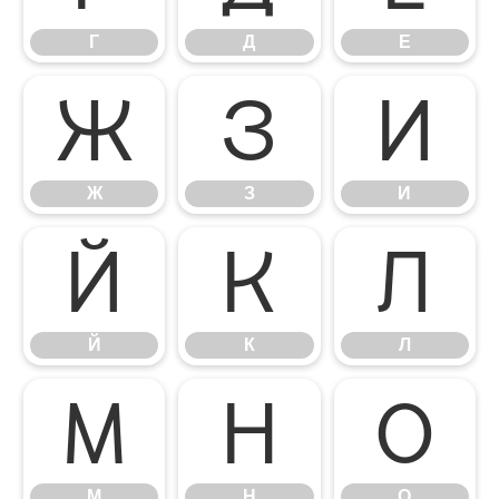
Г
Д
Е
Ж
З
И
Ж
З
И
Й
К
Л
Й
К
Л
М
Н
О
М
Н
О