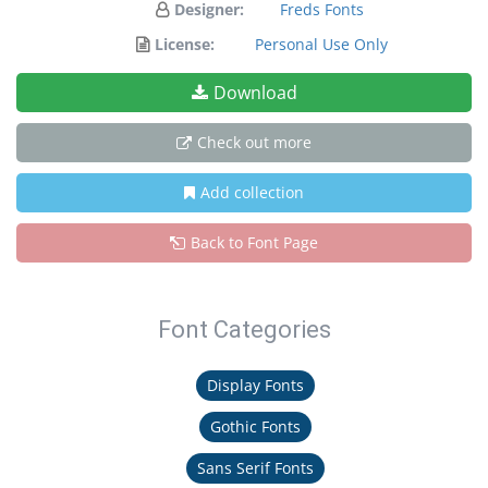
Designer:
Freds Fonts
License:
Personal Use Only
Download
Check out more
Add collection
Back to Font Page
Font Categories
Display Fonts
Gothic Fonts
Sans Serif Fonts