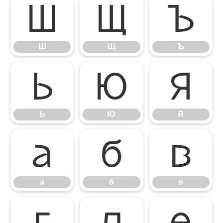
Ш
Щ
Ъ
Ш
Щ
Ъ
Ь
Ю
Я
Ь
Ю
Я
а
б
в
а
б
в
г
д
е