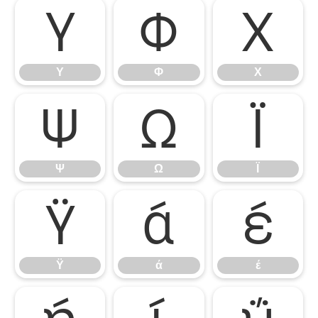
Υ
Φ
Χ
Υ
Φ
Χ
Ψ
Ω
Ϊ
Ψ
Ω
Ϊ
Ϋ
ά
έ
Ϋ
ά
έ