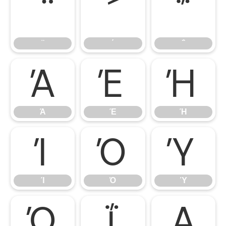
΄
΅
΄
΅
Ά
Έ
Ή
Ά
Έ
Ή
Ί
Ό
Ύ
Ί
Ό
Ύ
Ώ
ΐ
Α