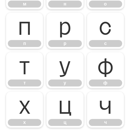
м
н
о
п
р
с
п
р
с
т
у
ф
т
у
ф
х
ц
ч
х
ц
ч