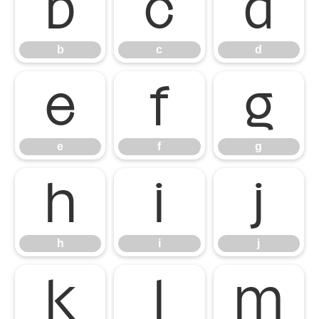
b
c
d
b
c
d
e
f
g
e
f
g
h
i
j
h
i
j
k
l
m