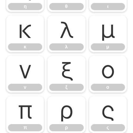
η
θ
ι
κ
λ
μ
κ
λ
μ
ν
ξ
ο
ν
ξ
ο
π
ρ
ς
π
ρ
ς