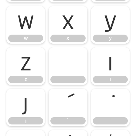
w
x
y
w
x
y
z
ı
z
ı
ȷ
ȷ