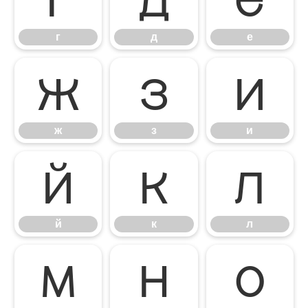
г
д
е
ж
з
и
ж
з
и
й
к
л
й
к
л
м
н
о