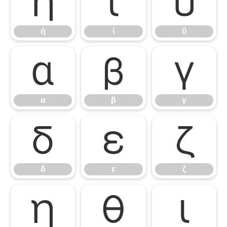
ή
ί
ΰ
ή
ί
ΰ
α
β
γ
α
β
γ
δ
ε
ζ
δ
ε
ζ
η
θ
ι