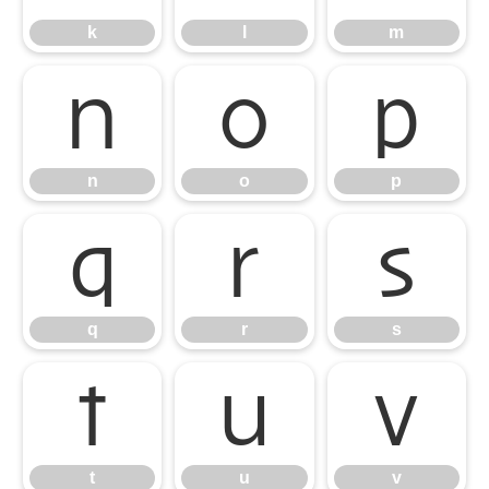
k
l
m
n
o
p
n
o
p
q
r
s
q
r
s
t
u
v
t
u
v