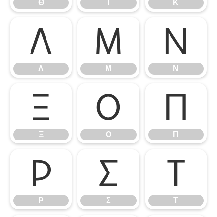
Θ
Ι
Κ
Λ
Μ
Ν
Λ
Μ
Ν
Ξ
Ο
Π
Ξ
Ο
Π
Ρ
Σ
Τ
Ρ
Σ
Τ