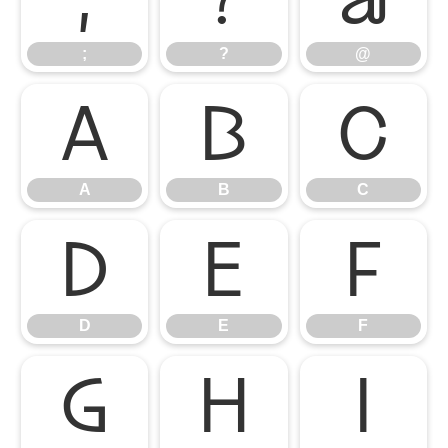
;
?
@
A
B
C
A
B
C
D
E
F
D
E
F
G
H
I