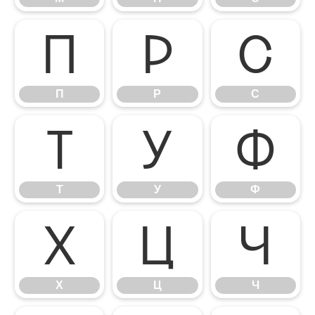
П
Р
С
П
Р
С
Т
У
Ф
Т
У
Ф
Х
Ц
Ч
Х
Ц
Ч