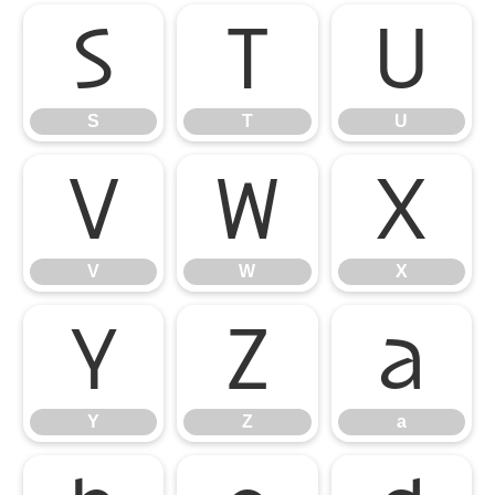
S
T
U
S
T
U
V
W
X
V
W
X
Y
Z
a
Y
Z
a