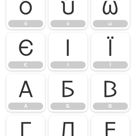
ό
ύ
ώ
ό
ύ
ώ
Є
І
Ї
Є
І
Ї
А
Б
В
А
Б
В
Г
Д
Е