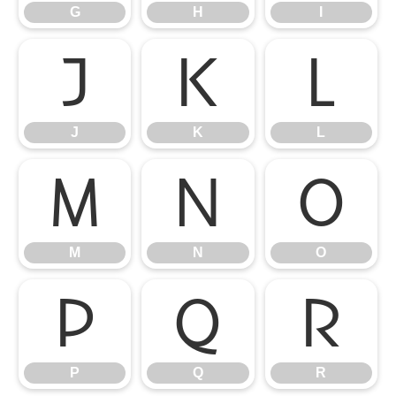
G
H
I
J
K
L
J
K
L
M
N
O
M
N
O
P
Q
R
P
Q
R