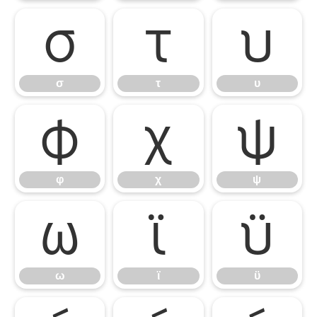
σ
τ
υ
σ
τ
υ
φ
χ
ψ
φ
χ
ψ
ω
ϊ
ϋ
ω
ϊ
ϋ