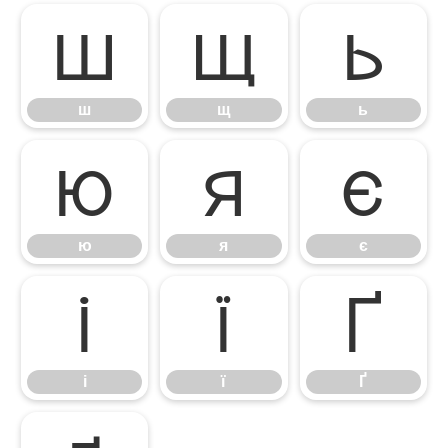
ш
щ
ь
ш
щ
ь
ю
я
є
ю
я
є
і
ї
Ґ
і
ї
Ґ