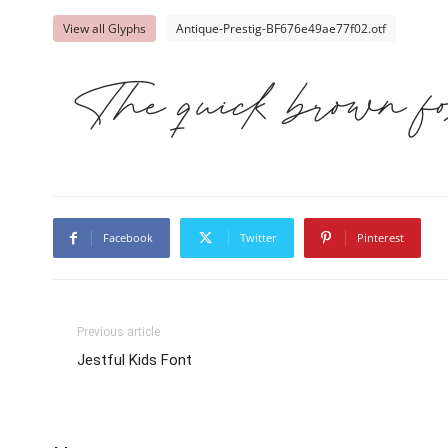
View all Glyphs
Antique-Prestig-BF676e49ae77f02.otf
The quick brown fo
Facebook
Twitter
Pinterest
Previous article
Jestful Kids Font