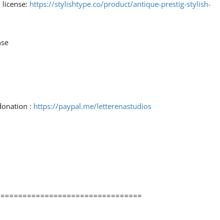
 license:
https://stylishtype.co/product/antique-prestig-stylish-
nse
donation :
https://paypal.me/letterenastudios
=================================