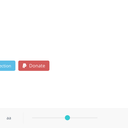
Donate
ection
aa