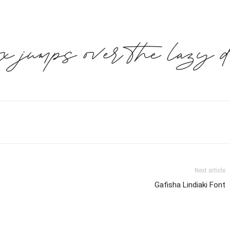
x jumps over the lazy 
Next article
Gafisha Lindiaki Font