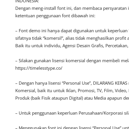
INDONESIA:
Dengan meng-install font ini, dan membaca persyaratan 
ketentuan penggunaan font dibawah ini:
– Font demo ini hanya dapat digunakan untuk keperluan 
sifatnya tidak “komersil”, alias tidak menghasilkan pro
Baik itu untuk individu, Agensi Desain Grafis, Percetakan
– Silakan gunakan lisensi komersial dengan membeli melalu
https://timelesstype.co/
– Dengan hanya lisensi “Personal Use”, DILARANG KERAS
Komersial, baik itu untuk Iklan, Promosi, TV, Film, Vide
Produk (baik Fisik ataupun Digital) atau Media apapun d
– Untuk penggunaan keperluan Perusahaan/Korporasi s
– Menggunakan font ini dengan lisensi “Personal Use” u