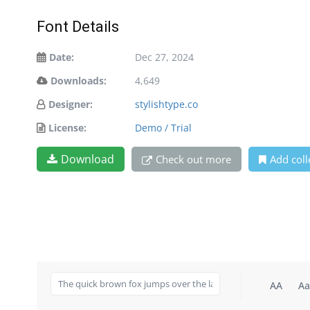
Font Details
Date:
Dec 27, 2024
Downloads:
4,649
Designer:
stylishtype.co
License:
Demo / Trial
Download
Check out more
Add coll
AA
Aa