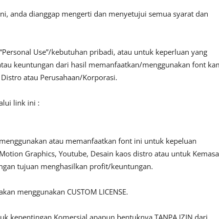
ini, anda dianggap mengerti dan menyetujui semua syarat dan
“Personal Use”/kebutuhan pribadi, atau untuk keperluan yang
fit atau keuntungan dari hasil memanfaatkan/menggunakan font ka
, Distro atau Perusahaan/Korporasi.
i link ini :
 menggunakan atau memanfaatkan font ini untuk kepeluan
o, Motion Graphics, Youtube, Desain kaos distro atau untuk Kemas
engan tujuan menghasilkan profit/keuntungan.
ilakan menggunakan CUSTOM LICENSE.
ntuk kepentingan Komersial apapun bentuknya TANPA IZIN dari