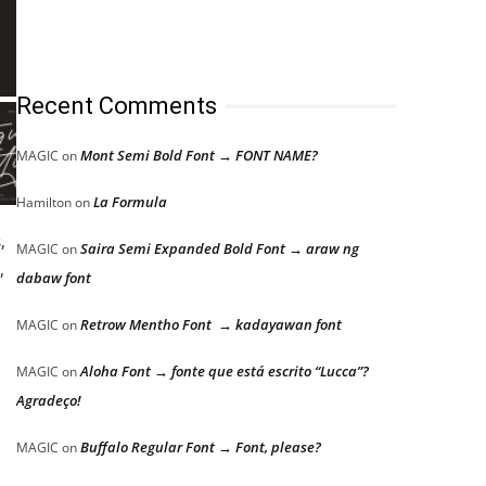
Recent Comments
Mont Semi Bold Font → FONT NAME?
MAGIC
on
La Formula
Hamilton
on
,
Saira Semi Expanded Bold Font → araw ng
MAGIC
on
,
dabaw font
Retrow Mentho Font → kadayawan font
MAGIC
on
Aloha Font → fonte que está escrito “Lucca”?
MAGIC
on
Agradeço!
Buffalo Regular Font → Font, please?
MAGIC
on