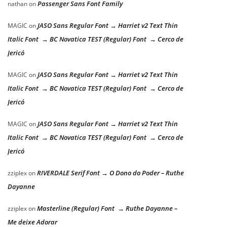
Passenger Sans Font Family
nathan
on
JASO Sans Regular Font → Harriet v2 Text Thin
MAGIC
on
Italic Font → BC Novatica TEST (Regular) Font → Cerco de
Jericó
JASO Sans Regular Font → Harriet v2 Text Thin
MAGIC
on
Italic Font → BC Novatica TEST (Regular) Font → Cerco de
Jericó
JASO Sans Regular Font → Harriet v2 Text Thin
MAGIC
on
Italic Font → BC Novatica TEST (Regular) Font → Cerco de
Jericó
RIVERDALE Serif Font → O Dono do Poder – Ruthe
zziplex
on
Dayanne
Masterline (Regular) Font → Ruthe Dayanne –
zziplex
on
Me deixe Adorar