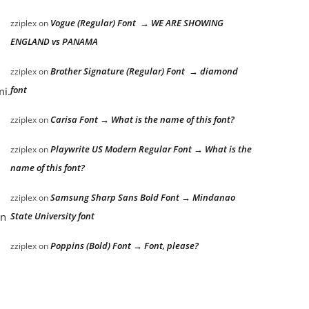
Vogue (Regular) Font → WE ARE SHOWING
zziplex
on
ENGLAND vs PANAMA
Brother Signature (Regular) Font → diamond
zziplex
on
font
mi.
Carisa Font → What is the name of this font?
zziplex
on
Playwrite US Modern Regular Font → What is the
zziplex
on
name of this font?
Samsung Sharp Sans Bold Font → Mindanao
zziplex
on
State University font
an
Poppins (Bold) Font → Font, please?
zziplex
on