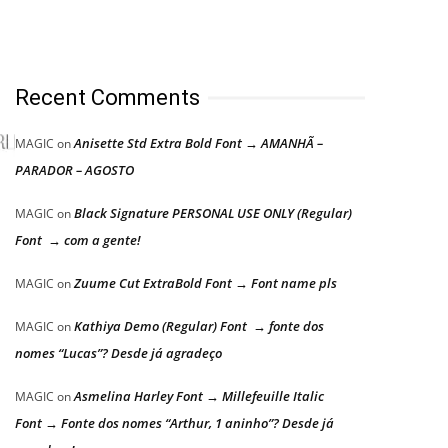
Recent Comments
Anisette Std Extra Bold Font → AMANHÃ –
MAGIC
on
PARADOR – AGOSTO
Black Signature PERSONAL USE ONLY (Regular)
MAGIC
on
Font → com a gente!
Zuume Cut ExtraBold Font → Font name pls
MAGIC
on
Kathiya Demo (Regular) Font → fonte dos
MAGIC
on
nomes “Lucas”? Desde já agradeço
Asmelina Harley Font → Millefeuille Italic
MAGIC
on
Font → Fonte dos nomes “Arthur, 1 aninho”? Desde já