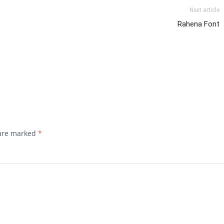
Next article
Rahena Font
 are marked
*