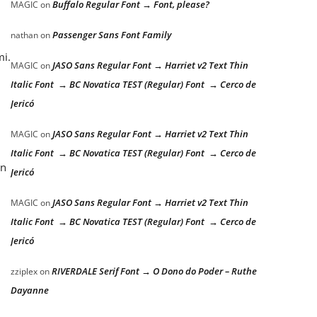
Buffalo Regular Font → Font, please?
MAGIC
on
Passenger Sans Font Family
nathan
on
mi.
JASO Sans Regular Font → Harriet v2 Text Thin
MAGIC
on
Italic Font → BC Novatica TEST (Regular) Font → Cerco de
Jericó
JASO Sans Regular Font → Harriet v2 Text Thin
MAGIC
on
Italic Font → BC Novatica TEST (Regular) Font → Cerco de
an
Jericó
JASO Sans Regular Font → Harriet v2 Text Thin
MAGIC
on
Italic Font → BC Novatica TEST (Regular) Font → Cerco de
Jericó
RIVERDALE Serif Font → O Dono do Poder – Ruthe
zziplex
on
Dayanne