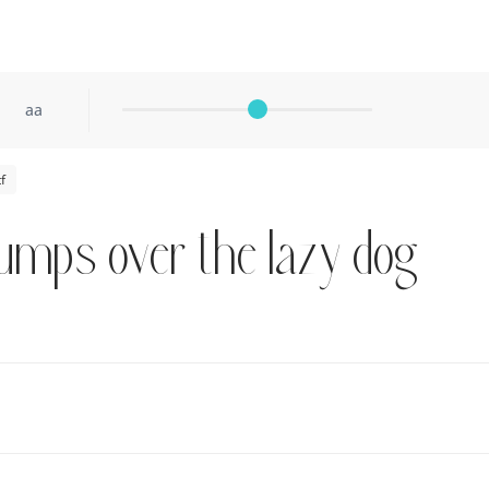
aa
f
umps over the lazy dog