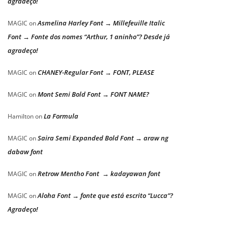
agradeço!
Asmelina Harley Font → Millefeuille Italic
MAGIC
on
Font → Fonte dos nomes “Arthur, 1 aninho”? Desde já
agradeço!
CHANEY-Regular Font → FONT, PLEASE
MAGIC
on
Mont Semi Bold Font → FONT NAME?
MAGIC
on
La Formula
Hamilton
on
Saira Semi Expanded Bold Font → araw ng
MAGIC
on
dabaw font
Retrow Mentho Font → kadayawan font
MAGIC
on
Aloha Font → fonte que está escrito “Lucca”?
MAGIC
on
Agradeço!