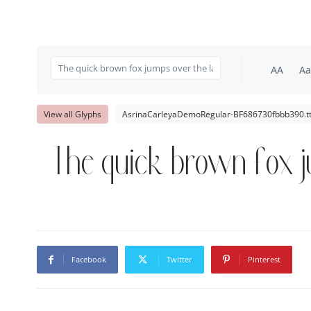
AA
Aa
View all Glyphs
AsrinaCarleyaDemoRegular-BF686730fbbb390.tt
The quick brown fox j
Facebook
Twitter
Pinterest