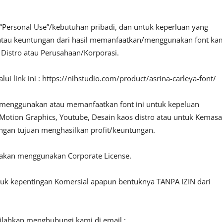
“Personal Use”/kebutuhan pribadi, dan untuk keperluan yang
fit atau keuntungan dari hasil memanfaatkan/menggunakan font ka
, Distro atau Perusahaan/Korporasi.
i link ini : https://nihstudio.com/product/asrina-carleya-font/
 menggunakan atau memanfaatkan font ini untuk kepeluan
o, Motion Graphics, Youtube, Desain kaos distro atau untuk Kemas
engan tujuan menghasilkan profit/keuntungan.
lakan menggunakan Corporate License.
ntuk kepentingan Komersial apapun bentuknya TANPA IZIN dari
silahkan menghubungi kami di email :