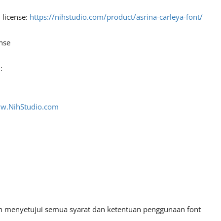
 license:
https://nihstudio.com/product/asrina-carleya-font/
nse
:
ww.NihStudio.com
an menyetujui semua syarat dan ketentuan penggunaan font