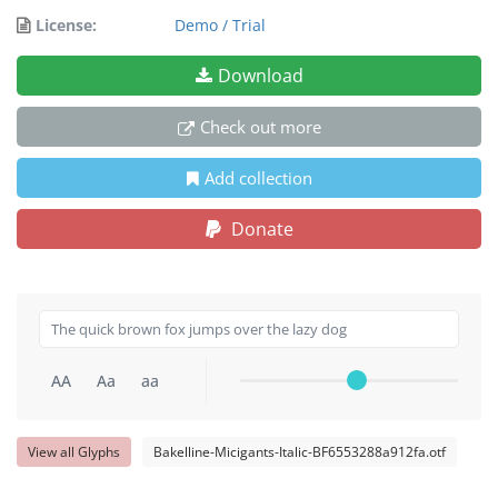
License:
Demo / Trial
Download
Check out more
Add collection
Donate
AA
Aa
aa
View all Glyphs
Bakelline-Micigants-Italic-BF6553288a912fa.otf