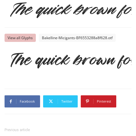
The quick brown fox
View all Glyphs
Bakelline-Micigants-BF6553288a8f628.otf
The quick brown fox
Facebook
Twitter
Pinterest
Previous article