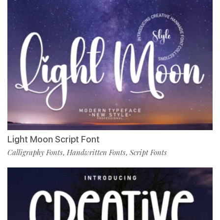
Light Moon Script Font
Calligraphy Fonts
Handwritten Fonts
Script Fonts
,
,