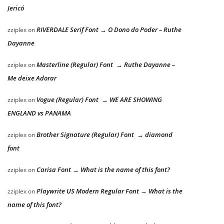
Jericó
RIVERDALE Serif Font → O Dono do Poder – Ruthe
zziplex
on
Dayanne
Masterline (Regular) Font → Ruthe Dayanne –
zziplex
on
Me deixe Adorar
Vogue (Regular) Font → WE ARE SHOWING
zziplex
on
ENGLAND vs PANAMA
Brother Signature (Regular) Font → diamond
zziplex
on
font
Carisa Font → What is the name of this font?
zziplex
on
Playwrite US Modern Regular Font → What is the
zziplex
on
name of this font?