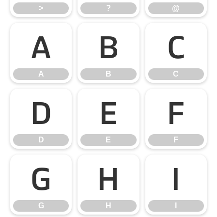
>
?
@
A
B
C
A
B
C
D
E
F
D
E
F
G
H
I
G
H
I