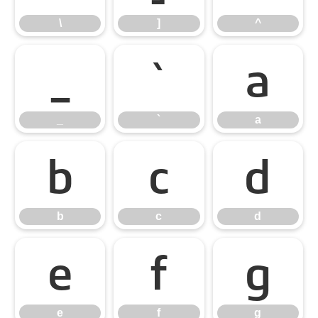
\
]
^
_
`
a
_
`
a
b
c
d
b
c
d
e
f
g
e
f
g