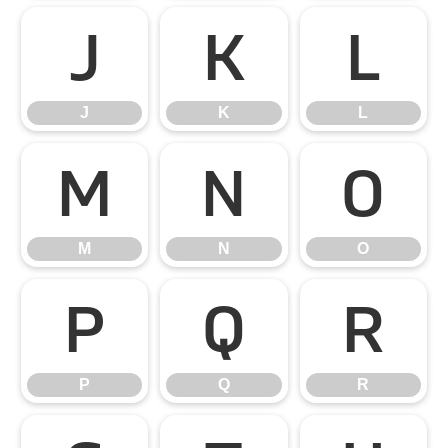
J
K
L
J
K
L
M
N
O
M
N
O
P
Q
R
P
Q
R