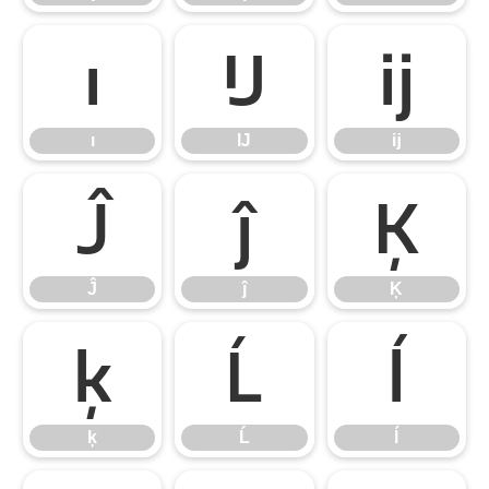
ı
Ĳ
ĳ
ı
Ĳ
ĳ
Ĵ
ĵ
Ķ
Ĵ
ĵ
Ķ
ķ
Ĺ
ĺ
ķ
Ĺ
ĺ