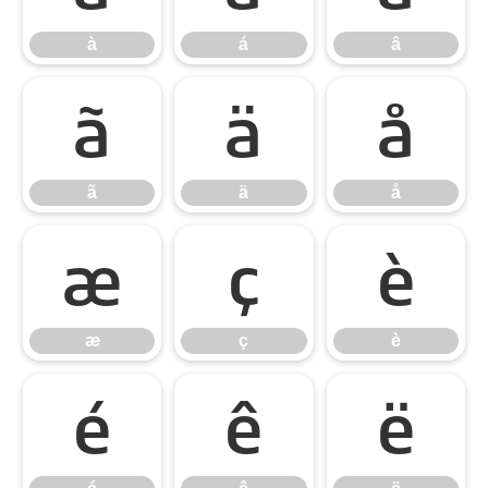
à
á
â
ã
ä
å
ã
ä
å
æ
ç
è
æ
ç
è
é
ê
ë