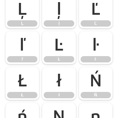
Ļ
ļ
Ľ
Ļ
ļ
Ľ
ľ
Ŀ
ŀ
ľ
Ŀ
ŀ
Ł
ł
Ń
Ł
ł
Ń
ń
Ņ
ņ