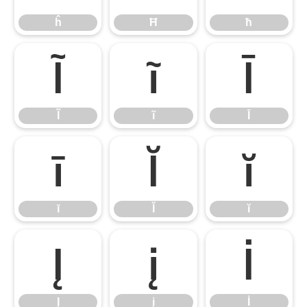
ĥ
Ħ
ħ
Ĩ
ĩ
Ī
Ĩ
ĩ
Ī
ī
Ĭ
ĭ
ī
Ĭ
ĭ
Į
į
İ
Į
į
İ