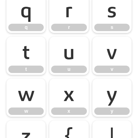
q
r
s
q
r
s
t
u
v
t
u
v
w
x
y
w
x
y
z
{
|