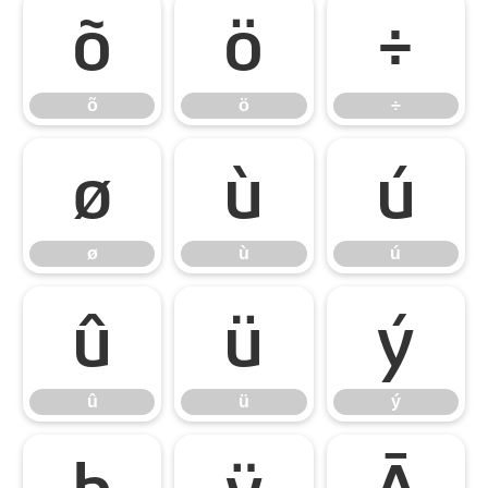
õ
ö
÷
õ
ö
÷
ø
ù
ú
ø
ù
ú
û
ü
ý
û
ü
ý