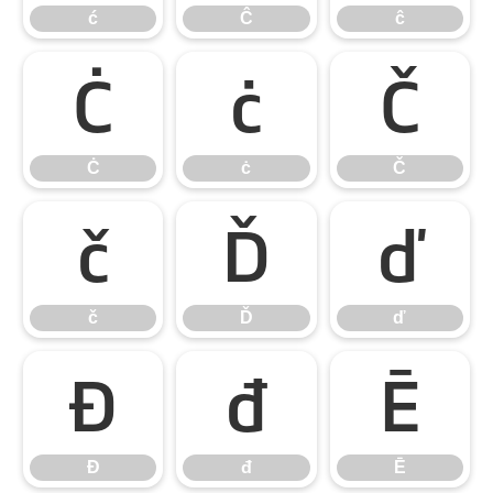
ć
Ĉ
ĉ
Ċ
ċ
Č
Ċ
ċ
Č
č
Ď
ď
č
Ď
ď
Đ
đ
Ē
Đ
đ
Ē