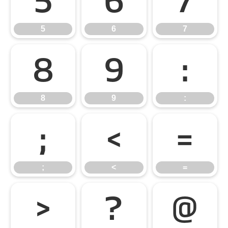
5
6
7
5
6
7
8
9
:
8
9
:
;
<
=
;
<
=
>
?
@