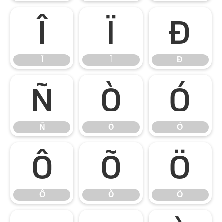
Î
Ï
Ð
Î
Ï
Ð
Ñ
Ò
Ó
Ñ
Ò
Ó
Ô
Õ
Ö
Ô
Õ
Ö