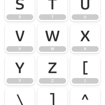
S
T
U
S
T
U
V
W
X
V
W
X
Y
Z
[
Y
Z
[
\
]
^