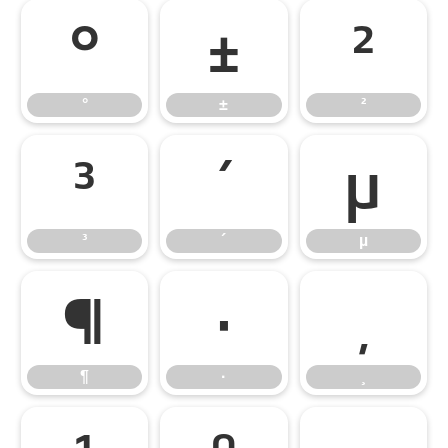
°
±
²
°
±
²
³
´
µ
³
´
µ
¶
·
¸
¶
·
¸