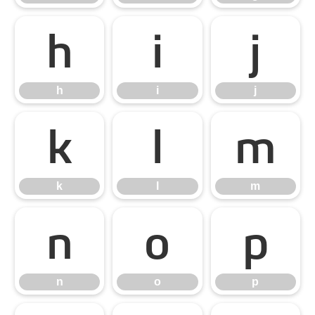
h
i
j
h
i
j
k
l
m
k
l
m
n
o
p
n
o
p