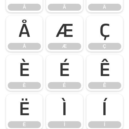
Â
Ã
Ä
Å
Æ
Ç
Å
Æ
Ç
È
É
Ê
È
É
Ê
Ë
Ì
Í
Ë
Ì
Í