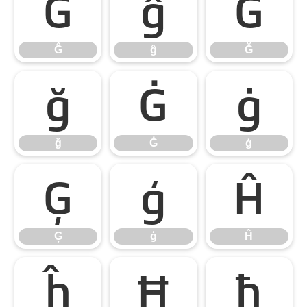
Ĝ
ĝ
Ğ
Ĝ
ĝ
Ğ
ğ
Ġ
ġ
ğ
Ġ
ġ
Ģ
ģ
Ĥ
Ģ
ģ
Ĥ
ĥ
Ħ
ħ