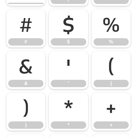
!
"
#
$
%
#
$
%
&
'
(
&
'
(
)
*
+
)
*
+