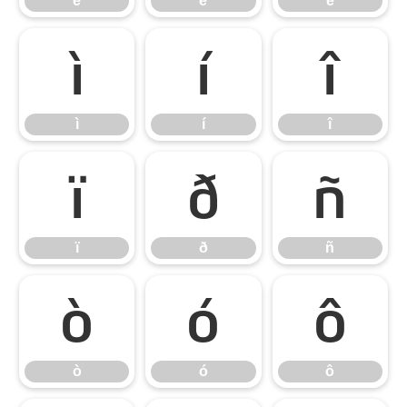
é
ê
ë
ì
í
î
ì
í
î
ï
ð
ñ
ï
ð
ñ
ò
ó
ô
ò
ó
ô