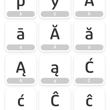
þ
ÿ
Ā
þ
ÿ
Ā
ā
Ă
ă
ā
Ă
ă
Ą
ą
Ć
Ą
ą
Ć
ć
Ĉ
ĉ