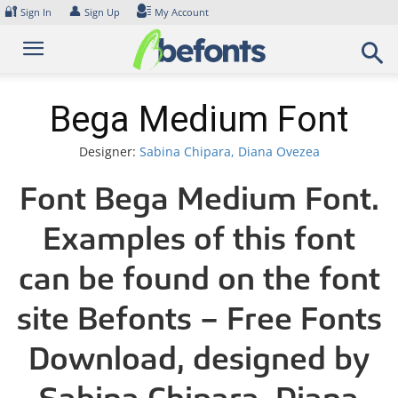
Skip
🔐
👤
Sign In
Sign Up
My Account
to
content
Bega Medium Font
Designer:
Sabina Chipara, Diana Ovezea
Font Bega Medium Font.
Examples of this font
can be found on the font
site Befonts – Free Fonts
Download, designed by