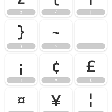
z
{
|
}
~
}
~
¡
¢
£
¡
¢
£
¤
¥
¦