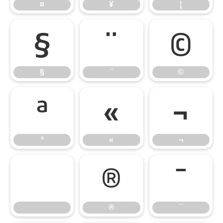
¤
¥
¦
§
¨
©
§
¨
©
ª
«
¬
ª
«
¬
®
¯
®
¯