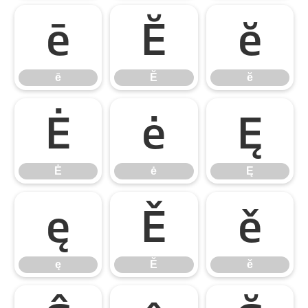
ē
Ĕ
ĕ
ē
Ĕ
ĕ
Ė
ė
Ę
Ė
ė
Ę
ę
Ě
ě
ę
Ě
ě