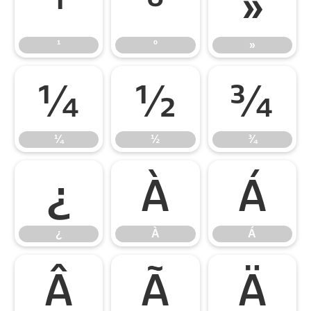
¹
º
»
¹
º
»
¼
½
¾
¼
½
¾
¿
À
Á
¿
À
Á
Â
Ã
Ä