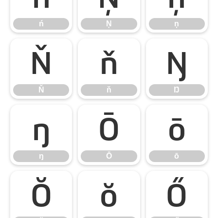
ń
Ņ
ņ
Ň
ň
Ŋ
Ň
ň
Ŋ
ŋ
Ō
ō
ŋ
Ō
ō
Ŏ
ŏ
Ő