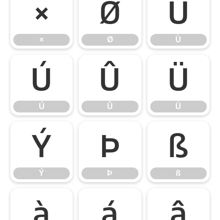
×
Ø
Ù
×
Ø
Ù
Ú
Û
Ü
Ú
Û
Ü
Ý
Þ
ß
Ý
Þ
ß
à
á
â