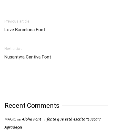
Previous article
Love Barcelona Font
Next article
Nusantyra Cantiva Font
Recent Comments
Aloha Font → fonte que está escrito “Lucca”?
MAGIC
on
Agradeço!