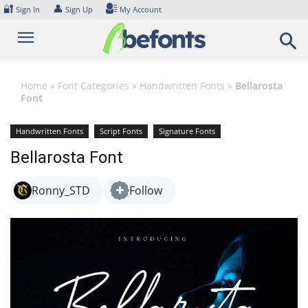
Skip
🔐
👤
Sign In
Sign Up
My Account
to
content
Home
»
Font Categories
»
Handwritten Fonts
»
Bellarosta
Font
Handwritten Fonts
Script Fonts
Signature Fonts
Bellarosta Font
Ronny_STD
Follow