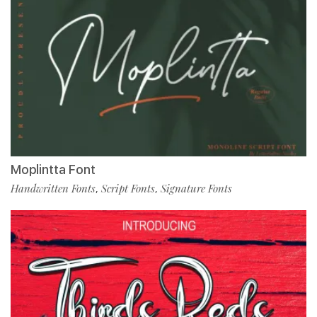
Moplintta Font
Handwritten Fonts
Script Fonts
Signature Fonts
,
,