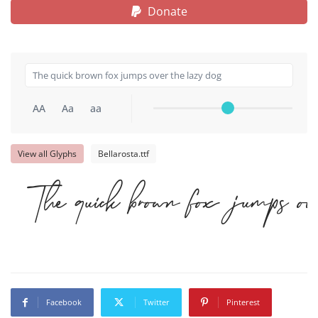
Donate
AA
Aa
aa
View all Glyphs
Bellarosta.ttf
The quick brown fox jumps 
Facebook
Twitter
Pinterest