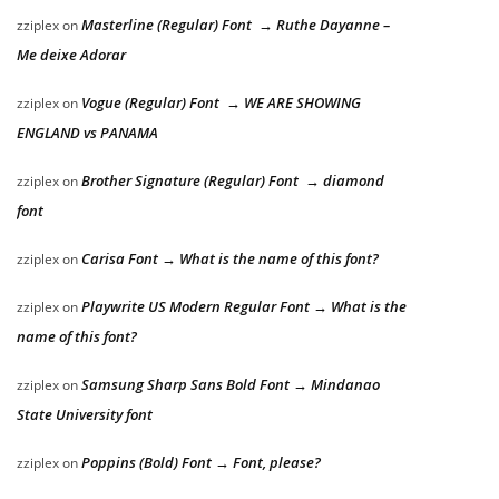
Masterline (Regular) Font → Ruthe Dayanne –
zziplex
on
Me deixe Adorar
Vogue (Regular) Font → WE ARE SHOWING
zziplex
on
ENGLAND vs PANAMA
Brother Signature (Regular) Font → diamond
zziplex
on
font
Carisa Font → What is the name of this font?
zziplex
on
Playwrite US Modern Regular Font → What is the
zziplex
on
name of this font?
Samsung Sharp Sans Bold Font → Mindanao
zziplex
on
State University font
Poppins (Bold) Font → Font, please?
zziplex
on