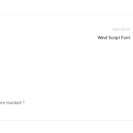
Next article
Wind Script Font
 are marked
*