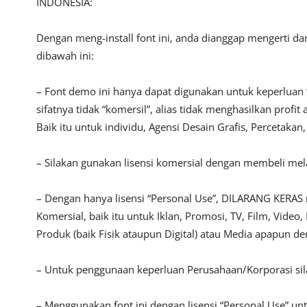
INDONESIA:
Dengan meng-install font ini, anda dianggap mengerti d
dibawah ini:
– Font demo ini hanya dapat digunakan untuk keperluan 
sifatnya tidak “komersil”, alias tidak menghasilkan pro
Baik itu untuk individu, Agensi Desain Grafis, Percetakan
– Silakan gunakan lisensi komersial dengan membeli melal
– Dengan hanya lisensi “Personal Use”, DILARANG KERAS
Komersial, baik itu untuk Iklan, Promosi, TV, Film, Vide
Produk (baik Fisik ataupun Digital) atau Media apapun d
– Untuk penggunaan keperluan Perusahaan/Korporasi si
– Menggunakan font ini dengan lisensi “Personal Use” u