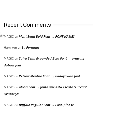
Recent Comments
Mont Semi Bold Font → FONT NAME?
MAGIC
on
La Formula
Hamilton
on
Saira Semi Expanded Bold Font → araw ng
MAGIC
on
dabaw font
,
Retrow Mentho Font → kadayawan font
MAGIC
on
Aloha Font → fonte que está escrito “Lucca”?
MAGIC
on
Agradeço!
Buffalo Regular Font → Font, please?
MAGIC
on