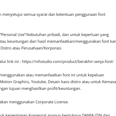
an menyetujui semua syarat dan ketentuan penggunaan font
“Personal Use”/kebutuhan pribadi, dan untuk keperluan yang
fit atau keuntungan dari hasil memanfaatkan/menggunakan font ka
, Distro atau Perusahaan/Korporasi.
ui link ini : https://nihstudio.com/product/berakhir-senja-font/
 menggunakan atau memanfaatkan font ini untuk kepeluan
o, Motion Graphics, Youtube, Desain kaos distro atau untuk Kemas
engan tujuan menghasilkan profit/keuntungan.
lakan menggunakan Corporate License.
ntuk kepentingan Komersial apapun bentuknya TANPA IZIN dari