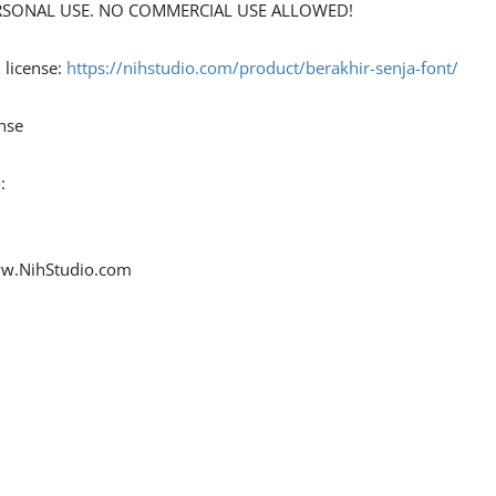
 PERSONAL USE. NO COMMERCIAL USE ALLOWED!
 license:
https://nihstudio.com/product/berakhir-senja-font/
nse
:
www.NihStudio.com