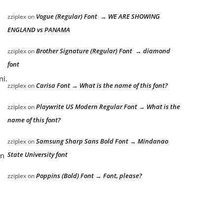
Vogue (Regular) Font → WE ARE SHOWING
zziplex
on
ENGLAND vs PANAMA
Brother Signature (Regular) Font → diamond
zziplex
on
font
mi.
Carisa Font → What is the name of this font?
zziplex
on
Playwrite US Modern Regular Font → What is the
zziplex
on
name of this font?
Samsung Sharp Sans Bold Font → Mindanao
zziplex
on
State University font
an
Poppins (Bold) Font → Font, please?
zziplex
on