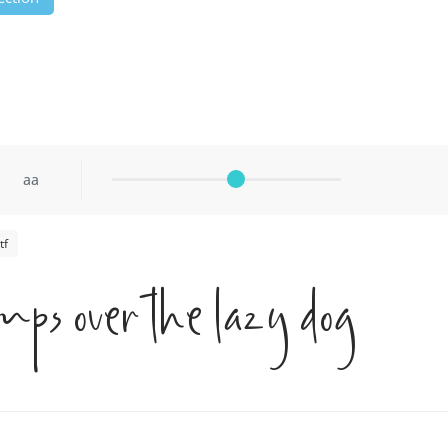
aa
tf
mps over the lazy dog