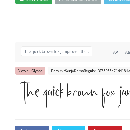
AA
Aa
View all Glyphs
BerakhirSenjaDemoRegular-BF65055a71d4184.t
The quick brown fox ju