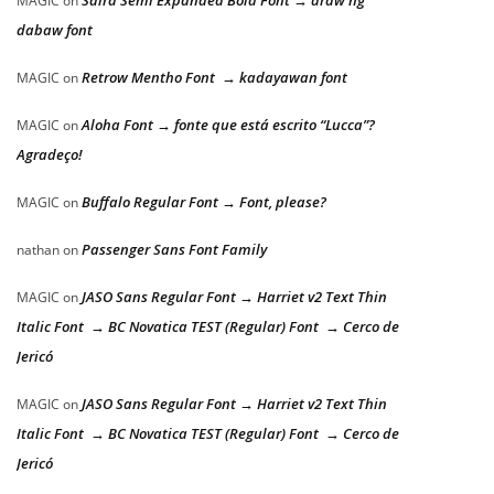
Saira Semi Expanded Bold Font → araw ng
MAGIC
on
dabaw font
Retrow Mentho Font → kadayawan font
MAGIC
on
Aloha Font → fonte que está escrito “Lucca”?
MAGIC
on
Agradeço!
Buffalo Regular Font → Font, please?
MAGIC
on
Passenger Sans Font Family
nathan
on
JASO Sans Regular Font → Harriet v2 Text Thin
MAGIC
on
Italic Font → BC Novatica TEST (Regular) Font → Cerco de
Jericó
JASO Sans Regular Font → Harriet v2 Text Thin
MAGIC
on
Italic Font → BC Novatica TEST (Regular) Font → Cerco de
Jericó