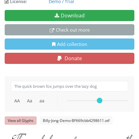
License:
Demo / Trial
Download
Check out more
Add collection
Donate
AA
Aa
aa
View all Glyphs
Billy-Jong-Demo-BF669cbb4298611.otf