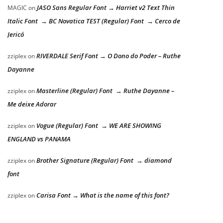
JASO Sans Regular Font → Harriet v2 Text Thin
MAGIC
on
Italic Font → BC Novatica TEST (Regular) Font → Cerco de
Jericó
RIVERDALE Serif Font → O Dono do Poder – Ruthe
zziplex
on
Dayanne
Masterline (Regular) Font → Ruthe Dayanne –
zziplex
on
Me deixe Adorar
Vogue (Regular) Font → WE ARE SHOWING
zziplex
on
ENGLAND vs PANAMA
Brother Signature (Regular) Font → diamond
zziplex
on
font
Carisa Font → What is the name of this font?
zziplex
on