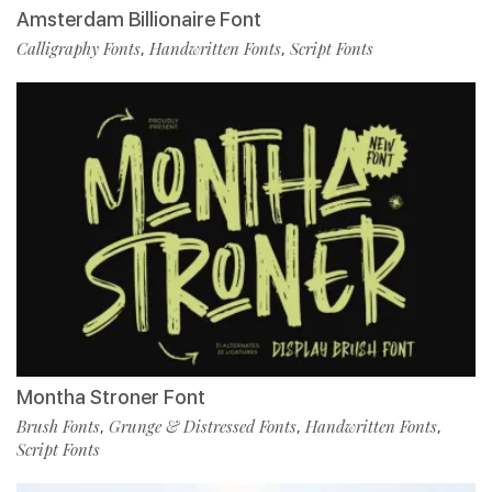
Amsterdam Billionaire Font
Calligraphy Fonts
Handwritten Fonts
Script Fonts
,
,
Montha Stroner Font
Brush Fonts
Grunge & Distressed Fonts
Handwritten Fonts
,
,
,
Script Fonts