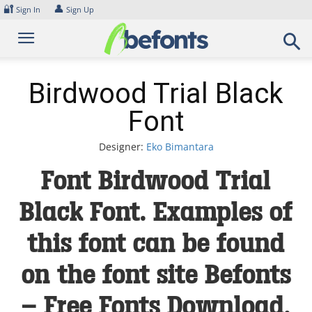
Skip
🔐
👤
Sign In
Sign Up
to
content
Birdwood Trial Black
Font
Designer:
Eko Bimantara
Font Birdwood Trial
Black Font. Examples of
this font can be found
on the font site Befonts
– Free Fonts Download,