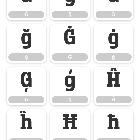
Ĝ
ĝ
Ğ
ğ
Ġ
ġ
ğ
Ġ
ġ
Ģ
ģ
Ĥ
Ģ
ģ
Ĥ
ĥ
Ħ
ħ