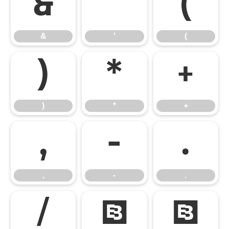
&
'
(
&
'
(
)
*
+
)
*
+
,
-
.
,
-
.
/
0
1