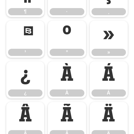
¶
·
¸
¹
º
»
¹
º
»
¿
À
Á
¿
À
Á
Â
Ã
Ä
Â
Ã
Ä