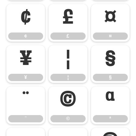
¢
£
¤
¢
£
¤
¥
¦
§
¥
¦
§
¨
©
ª
¨
©
ª