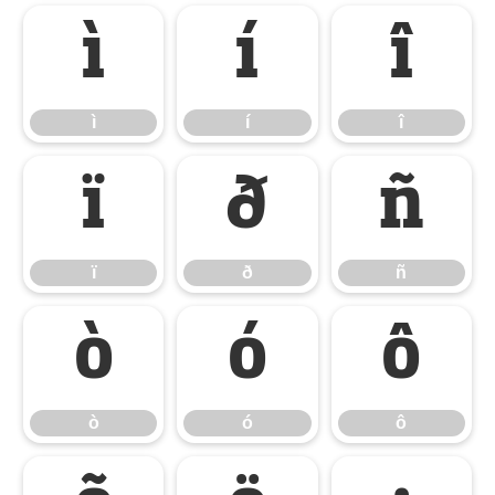
ì
í
î
ì
í
î
ï
ð
ñ
ï
ð
ñ
ò
ó
ô
ò
ó
ô