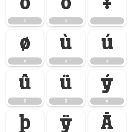
õ
ö
÷
õ
ö
÷
ø
ù
ú
ø
ù
ú
û
ü
ý
û
ü
ý
þ
ÿ
Ā