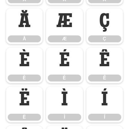
Å
Æ
Ç
Å
Æ
Ç
È
É
Ê
È
É
Ê
Ë
Ì
Í
Ë
Ì
Í