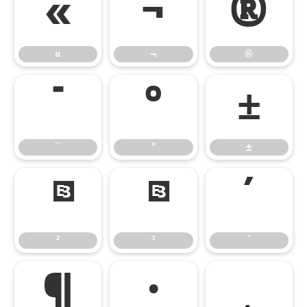
«
¬
®
«
¬
®
¯
°
±
¯
°
±
²
³
´
²
³
´
¶
·
¸