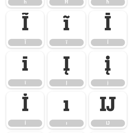
ĥ
Ħ
ħ
Ĩ
ĩ
Ī
Ĩ
ĩ
Ī
ī
Į
į
ī
Į
į
İ
ı
Ĳ
İ
ı
Ĳ