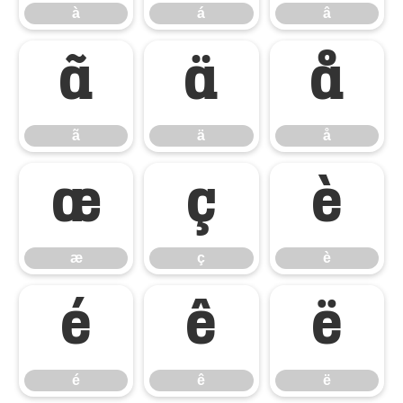
à
á
â
ã
ä
å
ã
ä
å
æ
ç
è
æ
ç
è
é
ê
ë
é
ê
ë