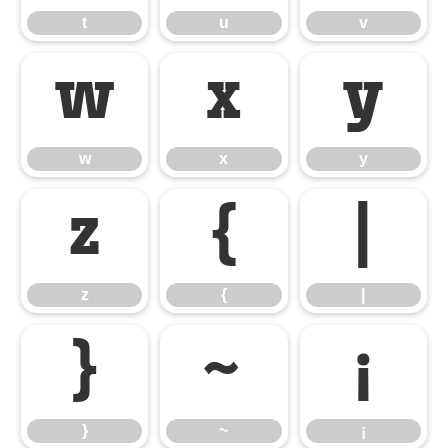
t
u
v
w
x
y
w
x
y
z
{
|
z
{
|
}
~
¡
}
~
¡