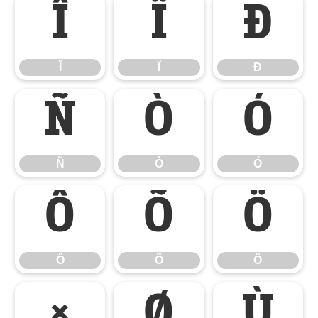
Î
Ï
Ð
Î
Ï
Ð
Ñ
Ò
Ó
Ñ
Ò
Ó
Ô
Õ
Ö
Ô
Õ
Ö
×
Ø
Ù