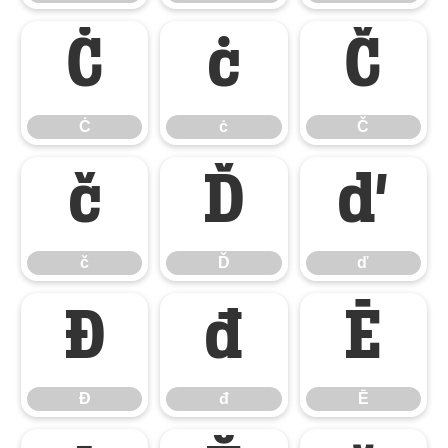
Ċ
ċ
Č
Ċ
ċ
Č
č
Ď
ď
č
Ď
ď
Đ
đ
Ē
Đ
đ
Ē