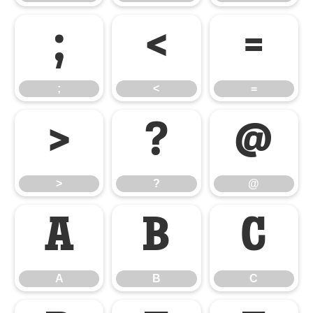
;
<
=
;
<
=
>
?
@
>
?
@
A
B
C
A
B
C