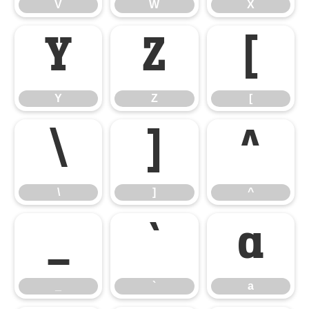
V
W
X
Y
Z
[
Y
Z
[
\
]
^
\
]
^
_
`
a
_
`
a