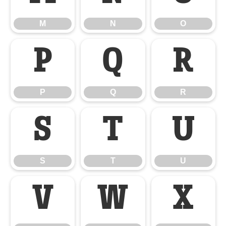
M
N
O
P
Q
R
P
Q
R
S
T
U
S
T
U
V
W
X