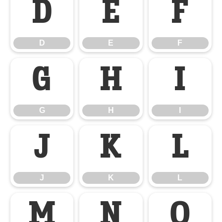
D
E
F
D
E
F
G
H
I
G
H
I
J
K
L
J
K
L
M
N
O