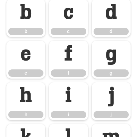
b
c
d
b
c
d
e
f
g
e
f
g
h
i
j
h
i
j