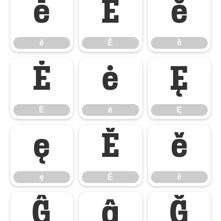
ē
Ĕ
ĕ
ē
Ĕ
ĕ
Ė
ė
Ę
Ė
ė
Ę
ę
Ě
ě
ę
Ě
ě
Ĝ
ĝ
Ğ