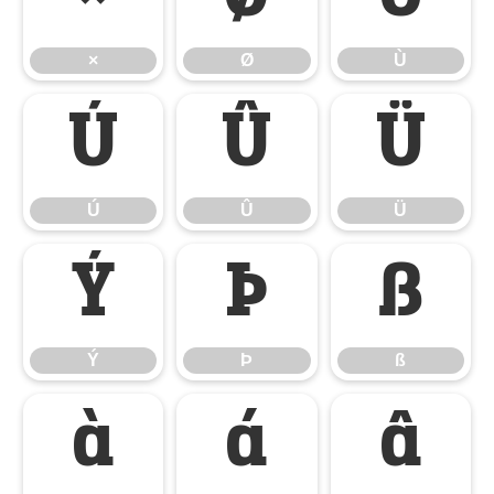
×
Ø
Ù
Ú
Û
Ü
Ú
Û
Ü
Ý
Þ
ß
Ý
Þ
ß
à
á
â