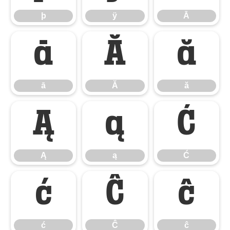
þ
ÿ
Ā
ā
Ă
ă
ā
Ă
ă
Ą
ą
Ć
Ą
ą
Ć
ć
Ĉ
ĉ
ć
Ĉ
ĉ