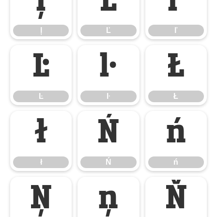
ļ
Ľ
ľ
ļ
Ľ
ľ
Ŀ
ŀ
Ł
Ŀ
ŀ
Ł
ł
Ń
ń
ł
Ń
ń
Ņ
ņ
Ň