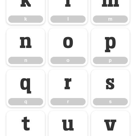
k
l
m
k
l
m
n
o
p
n
o
p
q
r
s
q
r
s
t
u
v