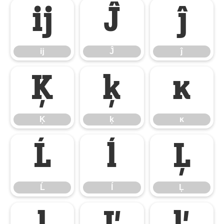
ĳ
Ĵ
ĵ
ĳ
Ĵ
ĵ
Ķ
ķ
ĸ
Ķ
ķ
ĸ
Ĺ
ĺ
Ļ
Ĺ
ĺ
Ļ