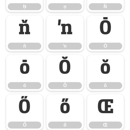
Ņ
ņ
Ň
ň
ŉ
Ō
ň
ŉ
Ō
ō
Ŏ
ŏ
ō
Ŏ
ŏ
Ő
ő
Œ
Ő
ő
Œ