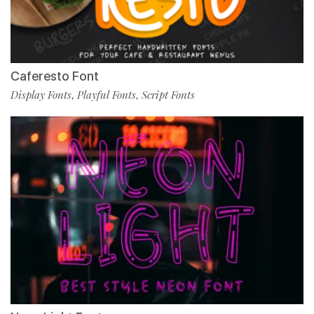
Caferesto Font
Display Fonts
Playful Fonts
Script Fonts
,
,