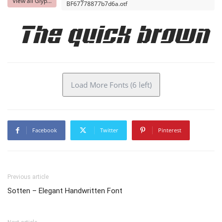
View all Glyphs
BF67778877b7d6a.otf
The quick brown f
Load More Fonts (6 left)
Facebook
Twitter
Pinterest
Previous article
Sotten – Elegant Handwritten Font