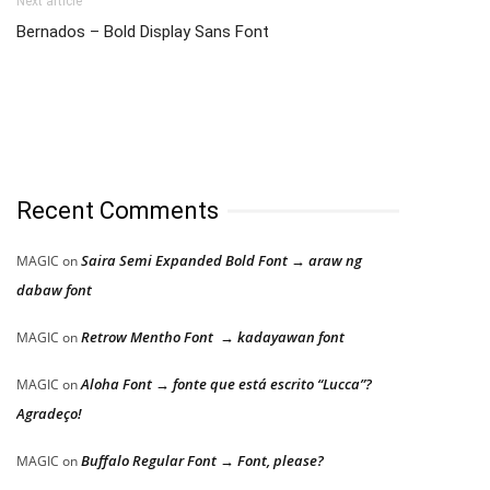
Next article
Bernados – Bold Display Sans Font
Recent Comments
Saira Semi Expanded Bold Font → araw ng
MAGIC
on
dabaw font
Retrow Mentho Font → kadayawan font
MAGIC
on
Aloha Font → fonte que está escrito “Lucca”?
MAGIC
on
Agradeço!
Buffalo Regular Font → Font, please?
MAGIC
on