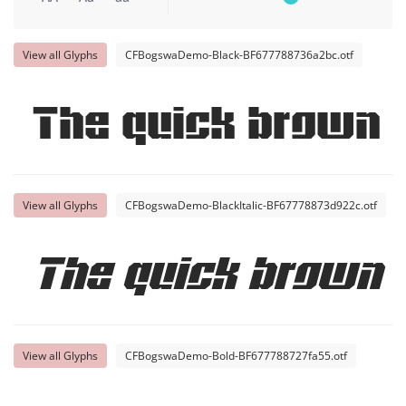
View all Glyphs
CFBogswaDemo-Black-BF677788736a2bc.otf
The quick brown f
View all Glyphs
CFBogswaDemo-BlackItalic-BF67778873d922c.otf
The quick brown f
View all Glyphs
CFBogswaDemo-Bold-BF677788727fa55.otf