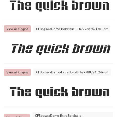
The quick brown f
View all Glyphs
CFBogswaDemo-BoldItalic-BF6777887621701.otf
The quick brown f
View all Glyphs
CFBogswaDemo-ExtraBold-BF677788774524e.otf
The quick brown f
CFBogswaDemo-ExtraBoldItalic-