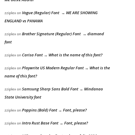
Vogue (Regular) Font → WE ARE SHOWING
zziplex
on
ENGLAND vs PANAMA
Brother Signature (Regular) Font → diamond
zziplex
on
font
Carisa Font → What is the name of this font?
zziplex
on
Playwrite US Modern Regular Font → What is the
zziplex
on
name of this font?
Samsung Sharp Sans Bold Font → Mindanao
zziplex
on
State University font
Poppins (Bold) Font → Font, please?
zziplex
on
Intro Rust Base Font → Font, please?
zziplex
on