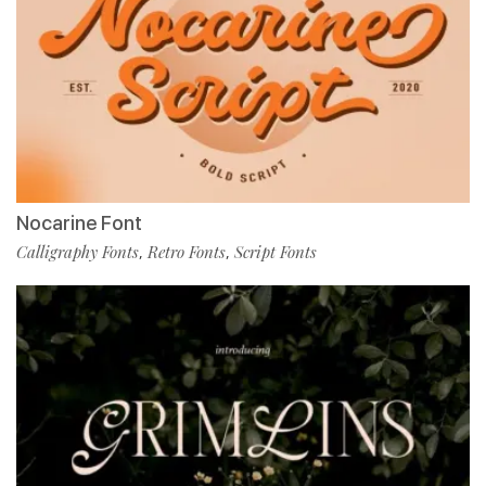
Nocarine Font
Calligraphy Fonts
Retro Fonts
Script Fonts
,
,