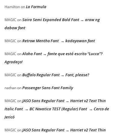
La Formula
Hamilton
on
Saira Semi Expanded Bold Font → araw ng
MAGIC
on
dabaw font
Retrow Mentho Font → kadayawan font
MAGIC
on
Aloha Font → fonte que está escrito “Lucca”?
MAGIC
on
Agradeço!
Buffalo Regular Font → Font, please?
MAGIC
on
Passenger Sans Font Family
nathan
on
JASO Sans Regular Font → Harriet v2 Text Thin
MAGIC
on
Italic Font → BC Novatica TEST (Regular) Font → Cerco de
Jericó
JASO Sans Regular Font → Harriet v2 Text Thin
MAGIC
on