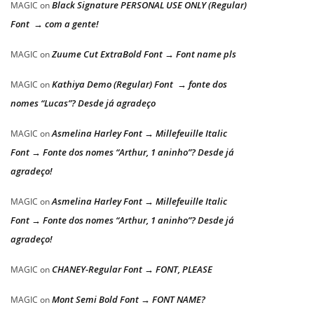
Black Signature PERSONAL USE ONLY (Regular)
MAGIC
on
Font → com a gente!
Zuume Cut ExtraBold Font → Font name pls
MAGIC
on
Kathiya Demo (Regular) Font → fonte dos
MAGIC
on
nomes “Lucas”? Desde já agradeço
Asmelina Harley Font → Millefeuille Italic
MAGIC
on
Font → Fonte dos nomes “Arthur, 1 aninho”? Desde já
agradeço!
Asmelina Harley Font → Millefeuille Italic
MAGIC
on
Font → Fonte dos nomes “Arthur, 1 aninho”? Desde já
agradeço!
CHANEY-Regular Font → FONT, PLEASE
MAGIC
on
Mont Semi Bold Font → FONT NAME?
MAGIC
on