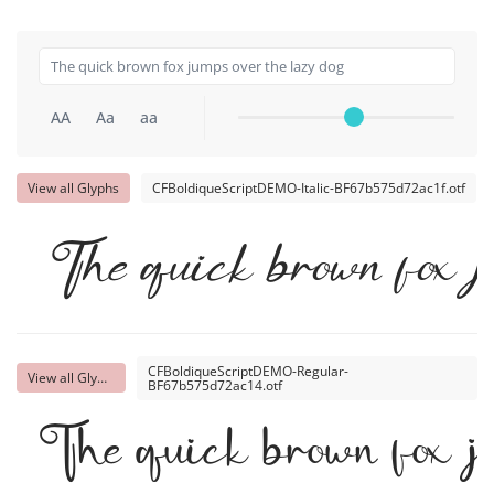
AA
Aa
aa
View all Glyphs
CFBoldiqueScriptDEMO-Italic-BF67b575d72ac1f.otf
The quick brown fox ju
CFBoldiqueScriptDEMO-Regular-
View all Glyphs
BF67b575d72ac14.otf
The quick brown fox ju