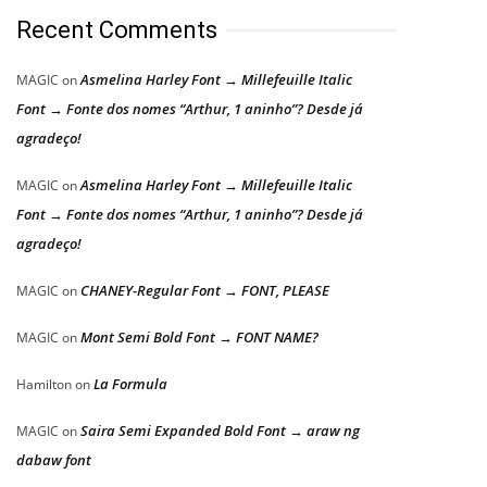
Recent Comments
Asmelina Harley Font → Millefeuille Italic
MAGIC
on
Font → Fonte dos nomes “Arthur, 1 aninho”? Desde já
agradeço!
Asmelina Harley Font → Millefeuille Italic
MAGIC
on
Font → Fonte dos nomes “Arthur, 1 aninho”? Desde já
agradeço!
CHANEY-Regular Font → FONT, PLEASE
MAGIC
on
Mont Semi Bold Font → FONT NAME?
MAGIC
on
La Formula
Hamilton
on
Saira Semi Expanded Bold Font → araw ng
MAGIC
on
dabaw font