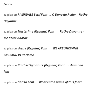
Jericó
RIVERDALE Serif Font → O Dono do Poder – Ruthe
zziplex
on
Dayanne
Masterline (Regular) Font → Ruthe Dayanne –
zziplex
on
Me deixe Adorar
Vogue (Regular) Font → WE ARE SHOWING
zziplex
on
ENGLAND vs PANAMA
Brother Signature (Regular) Font → diamond
zziplex
on
font
Carisa Font → What is the name of this font?
zziplex
on