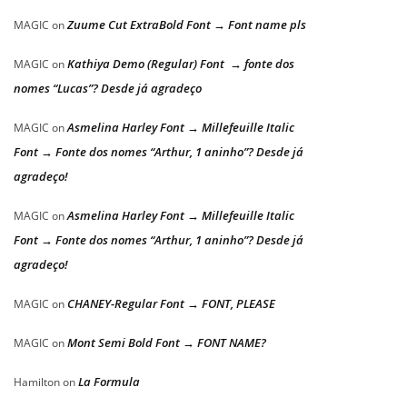
Zuume Cut ExtraBold Font → Font name pls
MAGIC
on
Kathiya Demo (Regular) Font → fonte dos
MAGIC
on
nomes “Lucas”? Desde já agradeço
Asmelina Harley Font → Millefeuille Italic
MAGIC
on
Font → Fonte dos nomes “Arthur, 1 aninho”? Desde já
agradeço!
Asmelina Harley Font → Millefeuille Italic
MAGIC
on
Font → Fonte dos nomes “Arthur, 1 aninho”? Desde já
agradeço!
CHANEY-Regular Font → FONT, PLEASE
MAGIC
on
Mont Semi Bold Font → FONT NAME?
MAGIC
on
La Formula
Hamilton
on