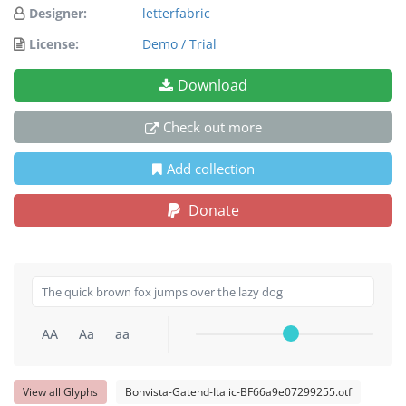
Designer:
letterfabric
License:
Demo / Trial
Download
Check out more
Add collection
Donate
AA
Aa
aa
View all Glyphs
Bonvista-Gatend-Italic-BF66a9e07299255.otf