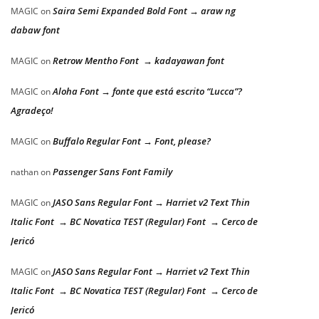
Saira Semi Expanded Bold Font → araw ng
MAGIC
on
dabaw font
Retrow Mentho Font → kadayawan font
MAGIC
on
Aloha Font → fonte que está escrito “Lucca”?
MAGIC
on
Agradeço!
Buffalo Regular Font → Font, please?
MAGIC
on
Passenger Sans Font Family
nathan
on
JASO Sans Regular Font → Harriet v2 Text Thin
MAGIC
on
Italic Font → BC Novatica TEST (Regular) Font → Cerco de
Jericó
JASO Sans Regular Font → Harriet v2 Text Thin
MAGIC
on
Italic Font → BC Novatica TEST (Regular) Font → Cerco de
Jericó