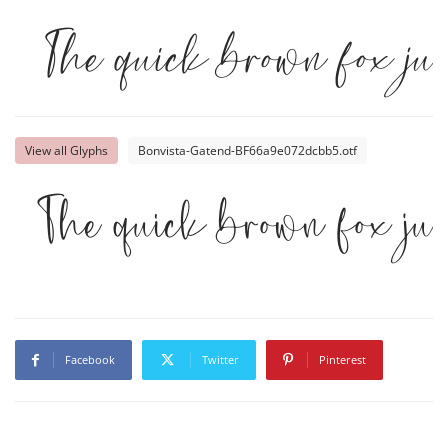
The quick brown fox jum
View all Glyphs
Bonvista-Gatend-BF66a9e072dcbb5.otf
The quick brown fox jum
Facebook
Twitter
Pinterest