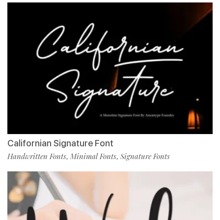
Californian Signature Font
Handwritten Fonts
Minimal Fonts
Signature Fonts
,
,