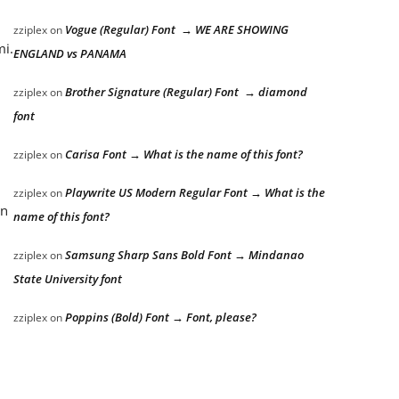
Vogue (Regular) Font → WE ARE SHOWING
zziplex
on
mi.
ENGLAND vs PANAMA
Brother Signature (Regular) Font → diamond
zziplex
on
font
Carisa Font → What is the name of this font?
zziplex
on
Playwrite US Modern Regular Font → What is the
zziplex
on
an
name of this font?
Samsung Sharp Sans Bold Font → Mindanao
zziplex
on
State University font
Poppins (Bold) Font → Font, please?
zziplex
on