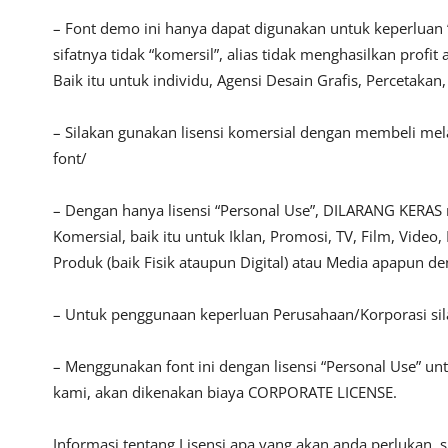
– Font demo ini hanya dapat digunakan untuk keperluan 
sifatnya tidak “komersil”, alias tidak menghasilkan pro
Baik itu untuk individu, Agensi Desain Grafis, Percetakan
– Silakan gunakan lisensi komersial dengan membeli melalu
font/
– Dengan hanya lisensi “Personal Use”, DILARANG KERAS
Komersial, baik itu untuk Iklan, Promosi, TV, Film, Vide
Produk (baik Fisik ataupun Digital) atau Media apapun d
– Untuk penggunaan keperluan Perusahaan/Korporasi si
– Menggunakan font ini dengan lisensi “Personal Use” u
kami, akan dikenakan biaya CORPORATE LICENSE.
Informasi tentang Lisensi apa yang akan anda perlukan, 