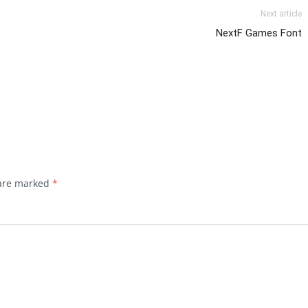
Next article
NextF Games Font
 are marked
*