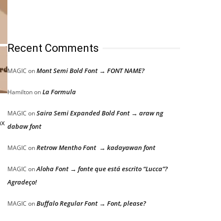
Recent Comments
Mont Semi Bold Font → FONT NAME?
MAGIC
on
La Formula
Hamilton
on
Saira Semi Expanded Bold Font → araw ng
MAGIC
on
ax
dabaw font
Retrow Mentho Font → kadayawan font
MAGIC
on
Aloha Font → fonte que está escrito “Lucca”?
MAGIC
on
Agradeço!
Buffalo Regular Font → Font, please?
MAGIC
on