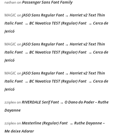
Passenger Sans Font Family
nathan
on
JASO Sans Regular Font → Harriet v2 Text Thin
MAGIC
on
Italic Font → BC Novatica TEST (Regular) Font → Cerco de
Jericó
JASO Sans Regular Font → Harriet v2 Text Thin
MAGIC
on
Italic Font → BC Novatica TEST (Regular) Font → Cerco de
Jericó
JASO Sans Regular Font → Harriet v2 Text Thin
MAGIC
on
Italic Font → BC Novatica TEST (Regular) Font → Cerco de
Jericó
RIVERDALE Serif Font → O Dono do Poder – Ruthe
zziplex
on
Dayanne
Masterline (Regular) Font → Ruthe Dayanne –
zziplex
on
Me deixe Adorar