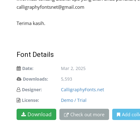
calligraphyfontsnet@gmail.com
Terima kasih.
Font Details
Date:
Mar 2, 2025
Downloads:
5,593
Designer:
CalligraphyFonts.net
License:
Demo / Trial
Download
Check out more
Add coll