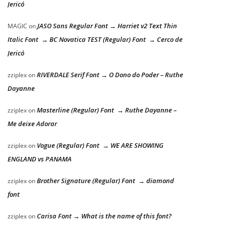
Jericó
JASO Sans Regular Font → Harriet v2 Text Thin
MAGIC
on
Italic Font → BC Novatica TEST (Regular) Font → Cerco de
Jericó
RIVERDALE Serif Font → O Dono do Poder – Ruthe
zziplex
on
Dayanne
Masterline (Regular) Font → Ruthe Dayanne –
zziplex
on
Me deixe Adorar
Vogue (Regular) Font → WE ARE SHOWING
zziplex
on
ENGLAND vs PANAMA
Brother Signature (Regular) Font → diamond
zziplex
on
font
Carisa Font → What is the name of this font?
zziplex
on