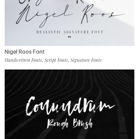
Nigel Roos Font
Handwritten Fonts
Script Fonts
Signature Fonts
,
,