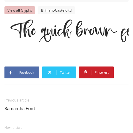
View all Glyphs
Brilliant-Castelo.ttf
The quick brown fox
Facebook
Twitter
Pinterest
Previous article
Samantha Font
Next article