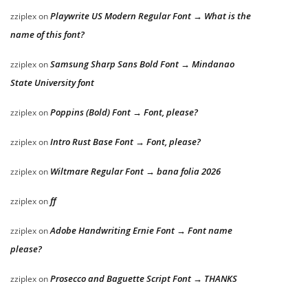
Playwrite US Modern Regular Font → What is the
zziplex
on
name of this font?
Samsung Sharp Sans Bold Font → Mindanao
zziplex
on
State University font
Poppins (Bold) Font → Font, please?
zziplex
on
Intro Rust Base Font → Font, please?
zziplex
on
Wiltmare Regular Font → bana folia 2026
zziplex
on
ff
zziplex
on
Adobe Handwriting Ernie Font → Font name
zziplex
on
please?
Prosecco and Baguette Script Font → THANKS
zziplex
on