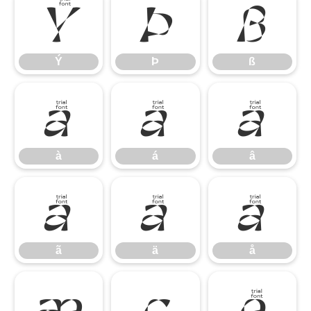
Ý
Þ
ß
Ý
Þ
ß
à
á
â
à
á
â
ã
ä
å
ã
ä
å
æ
ç
è