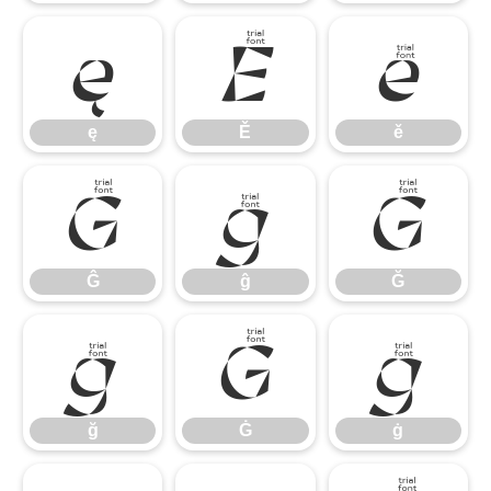
ę
Ě
ě
ę
Ě
ě
Ĝ
ĝ
Ğ
Ĝ
ĝ
Ğ
ğ
Ġ
ġ
ğ
Ġ
ġ