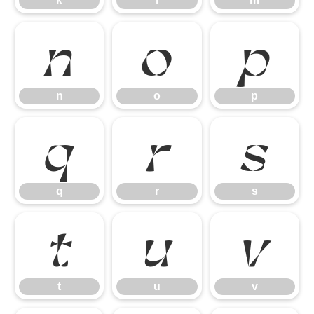
k
l
m
n
o
p
n
o
p
q
r
s
q
r
s
t
u
v
t
u
v