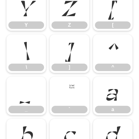
Y
Z
[
Y
Z
[
\
]
^
\
]
^
_
`
a
_
`
a
b
c
d