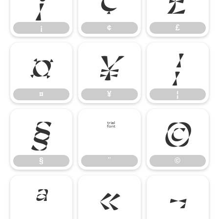
¡
¢
£
¡
¢
£
¤
¥
¦
¤
¥
¦
§
¨
©
§
¨
©
ª
«
¬