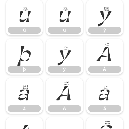
û
ü
ý
û
ü
ý
þ
ÿ
Ā
þ
ÿ
Ā
ā
Ă
ă
ā
Ă
ă