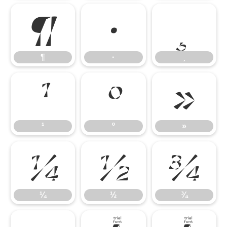
¶
·
¸
¶
·
¸
¹
º
»
¹
º
»
¼
½
¾
¼
½
¾