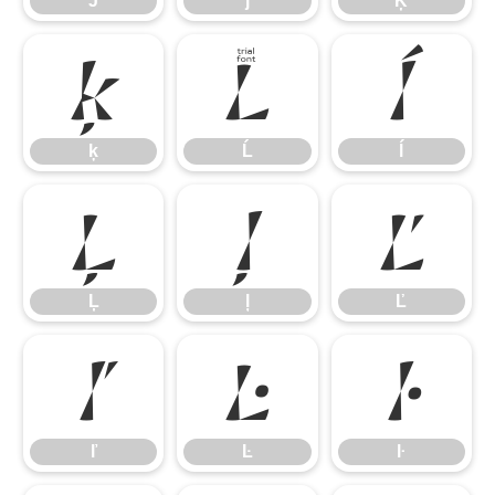
Ĵ
ĵ
Ķ
ķ
Ĺ
ĺ
ķ
Ĺ
ĺ
Ļ
ļ
Ľ
Ļ
ļ
Ľ
ľ
Ŀ
ŀ
ľ
Ŀ
ŀ