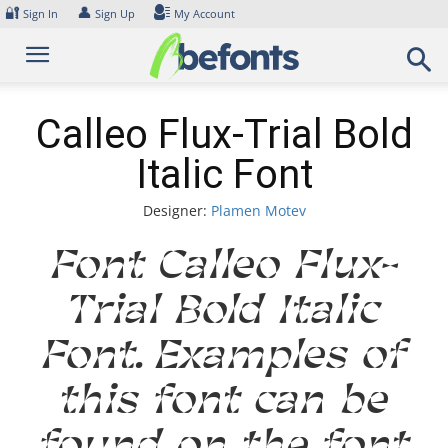
Skip
🔐
👤
Sign In
Sign Up
My Account
to
content
Calleo Flux-Trial Bold
Italic Font
Designer:
Plamen Motev
Font Calleo Flux-
Trial Bold Italic
Font. Examples of
this font can be
found on the font