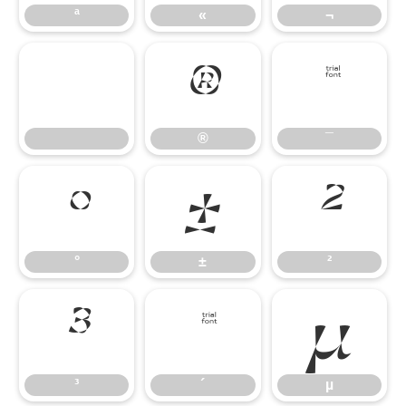
ª
«
¬
®
¯
®
¯
°
±
²
°
±
²
³
´
µ
³
´
µ