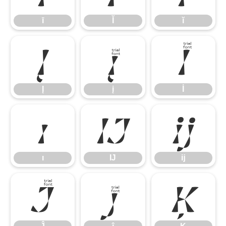
ī
Ĭ
ĭ
Į
į
İ
Į
į
İ
ı
Ĳ
ĳ
ı
Ĳ
ĳ
Ĵ
ĵ
Ķ