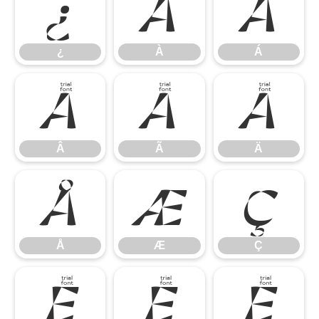
¿
À
Á
¿
À
Á
Â
Ã
Ä
Â
Ã
Ä
Å
Æ
Ç
Å
Æ
Ç
È
É
Ê