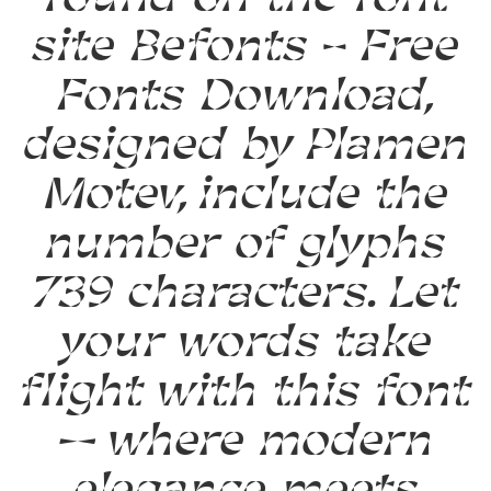
site Befonts – Free
Fonts Download,
designed by Plamen
Motev, include the
number of glyphs
739 characters. Let
your words take
flight with this font
— where modern
elegance meets