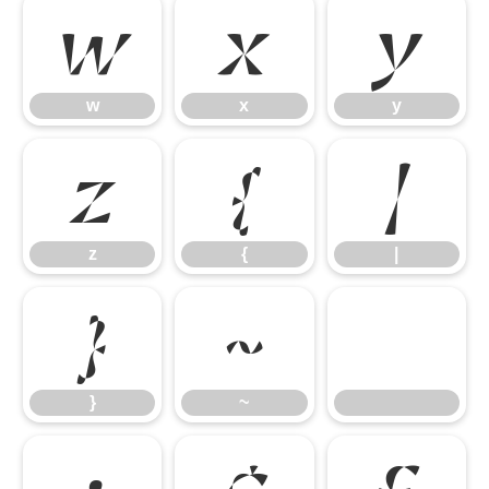
w
x
y
w
x
y
z
{
|
z
{
|
}
~
}
~