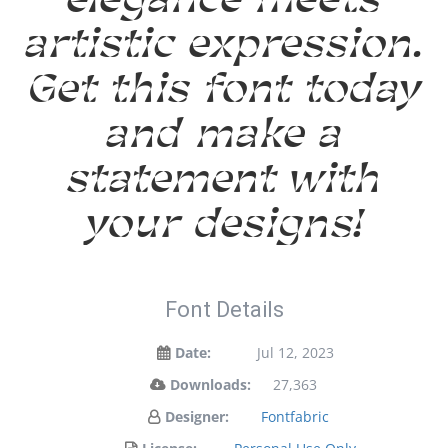
artistic expression.
Get this font today
and make a
statement with
your designs!
Font Details
Date:
Jul 12, 2023
Downloads:
27,363
Designer:
Fontfabric