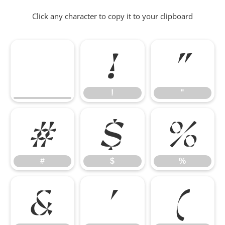
Click any character to copy it to your clipboard
!
"
!
"
#
$
%
#
$
%
&
'
(