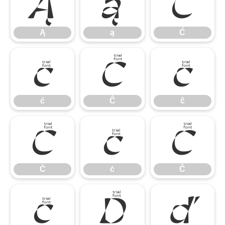
Ą
ą
Ć
Ą
ą
Ć
ć
Ĉ
ĉ
ć
Ĉ
ĉ
Ċ
ċ
Č
Ċ
ċ
Č
č
Ď
ď