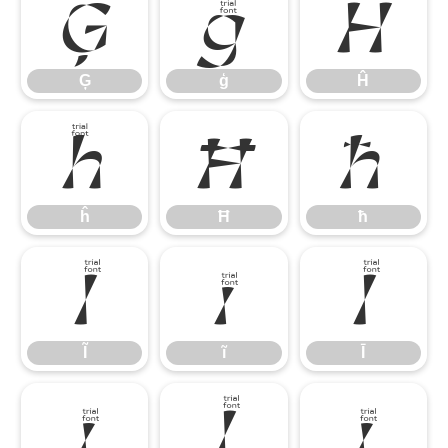
Ģ
ģ
Ĥ
Ģ
ģ
Ĥ
ĥ
Ħ
ħ
ĥ
Ħ
ħ
Ĩ
ĩ
Ī
Ĩ
ĩ
Ī
ī
Ĭ
ĭ