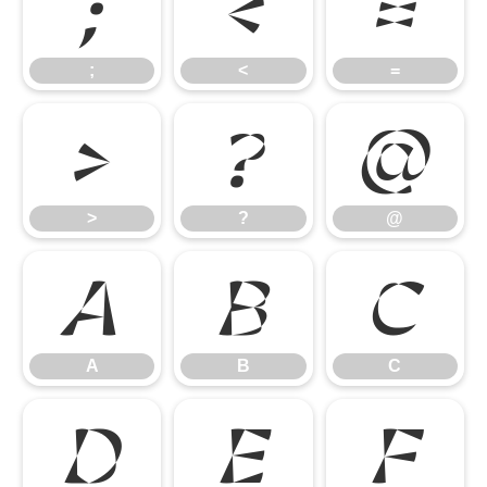
;
<
=
;
<
=
>
?
@
>
?
@
A
B
C
A
B
C
D
E
F