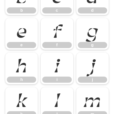
b
c
d
e
f
g
e
f
g
h
i
j
h
i
j
k
l
m