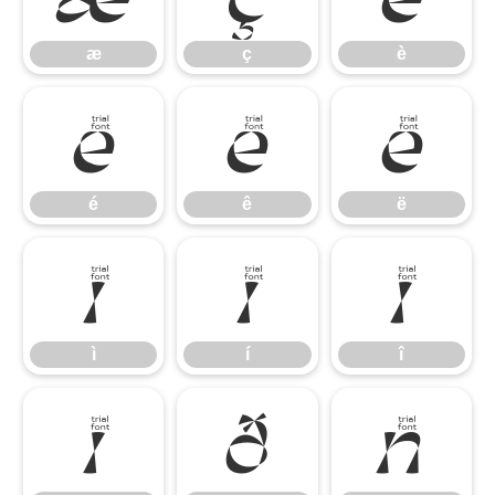
æ
ç
è
é
ê
ë
é
ê
ë
ì
í
î
ì
í
î
ï
ð
ñ