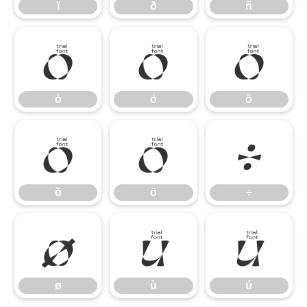
ï
ð
ñ
ò
ó
ô
ò
ó
ô
õ
ö
÷
õ
ö
÷
ø
ù
ú
ø
ù
ú