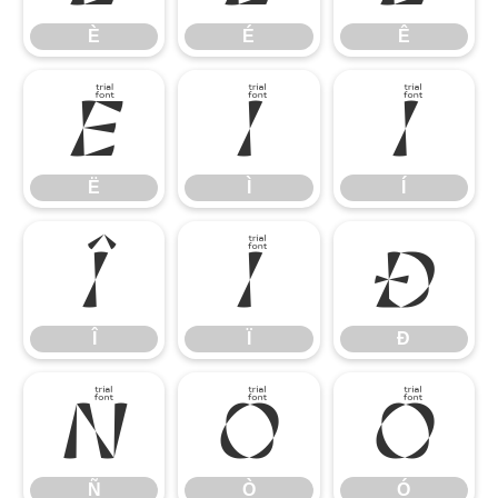
È
É
Ê
Ë
Ì
Í
Ë
Ì
Í
Î
Ï
Ð
Î
Ï
Ð
Ñ
Ò
Ó
Ñ
Ò
Ó