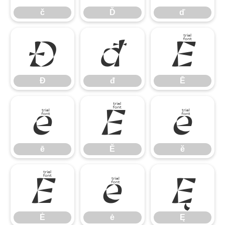
č
Ď
ď
Đ
đ
Ē
Đ
đ
Ē
ē
Ĕ
ĕ
ē
Ĕ
ĕ
Ė
ė
Ę
Ė
ė
Ę