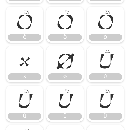
Ô
Õ
Ö
Ô
Õ
Ö
×
Ø
Ù
×
Ø
Ù
Ú
Û
Ü
Ú
Û
Ü