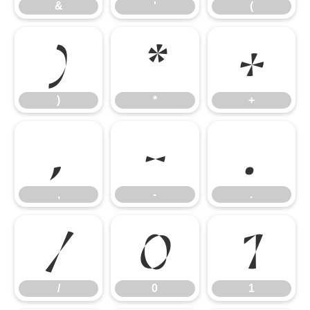
&
'
(
)
*
+
)
*
+
,
-
.
,
-
.
/
0
1
/
0
1