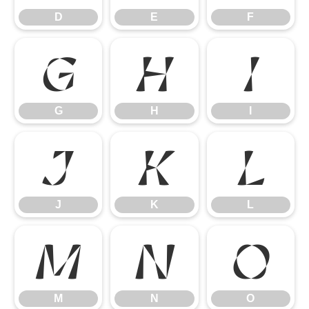
D
E
F
G
H
I
G
H
I
J
K
L
J
K
L
M
N
O
M
N
O