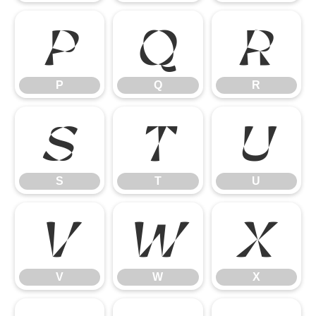
P
Q
R
P
Q
R
S
T
U
S
T
U
V
W
X
V
W
X