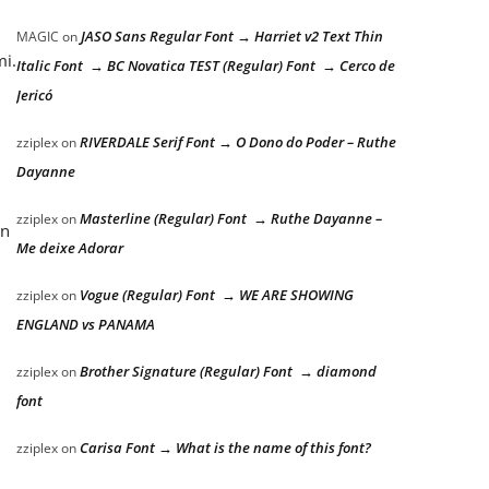
JASO Sans Regular Font → Harriet v2 Text Thin
MAGIC
on
mi.
Italic Font → BC Novatica TEST (Regular) Font → Cerco de
Jericó
RIVERDALE Serif Font → O Dono do Poder – Ruthe
zziplex
on
Dayanne
Masterline (Regular) Font → Ruthe Dayanne –
zziplex
on
an
Me deixe Adorar
Vogue (Regular) Font → WE ARE SHOWING
zziplex
on
ENGLAND vs PANAMA
Brother Signature (Regular) Font → diamond
zziplex
on
font
Carisa Font → What is the name of this font?
zziplex
on