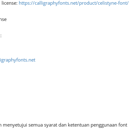
 license:
https://calligraphyfonts.net/product/celistyne-font/
nse
:
ligraphyfonts.net
an menyetujui semua syarat dan ketentuan penggunaan font