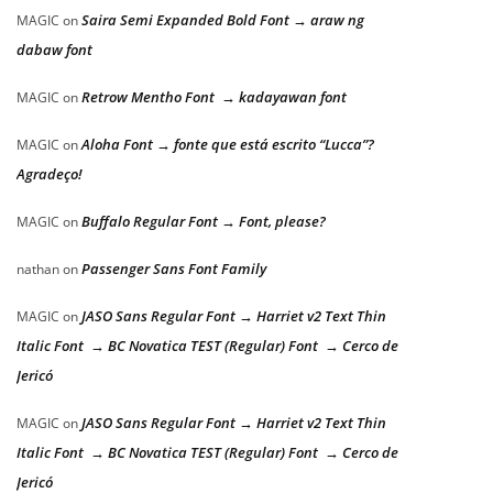
Saira Semi Expanded Bold Font → araw ng
MAGIC
on
dabaw font
Retrow Mentho Font → kadayawan font
MAGIC
on
Aloha Font → fonte que está escrito “Lucca”?
MAGIC
on
Agradeço!
Buffalo Regular Font → Font, please?
MAGIC
on
Passenger Sans Font Family
nathan
on
JASO Sans Regular Font → Harriet v2 Text Thin
MAGIC
on
Italic Font → BC Novatica TEST (Regular) Font → Cerco de
Jericó
JASO Sans Regular Font → Harriet v2 Text Thin
MAGIC
on
Italic Font → BC Novatica TEST (Regular) Font → Cerco de
Jericó