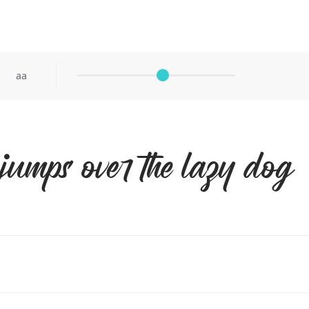
aa
jumps over the lazy dog