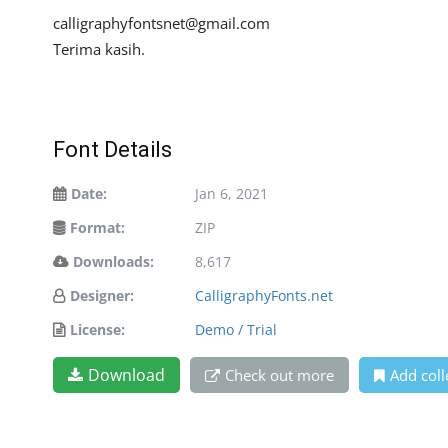
calligraphyfontsnet@gmail.com
Terima kasih.
Font Details
Date:
Jan 6, 2021
Format:
ZIP
Downloads:
8,617
Designer:
CalligraphyFonts.net
License:
Demo / Trial
Download
Check out more
Add coll