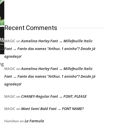
Recent Comments
Asmelina Harley Font → Millefeuille Italic
MAGIC
on
Font → Fonte dos nomes “Arthur, 1 aninho”? Desde já
agradeço!
ng
Asmelina Harley Font → Millefeuille Italic
MAGIC
on
Font → Fonte dos nomes “Arthur, 1 aninho”? Desde já
agradeço!
CHANEY-Regular Font → FONT, PLEASE
MAGIC
on
Mont Semi Bold Font → FONT NAME?
MAGIC
on
La Formula
Hamilton
on