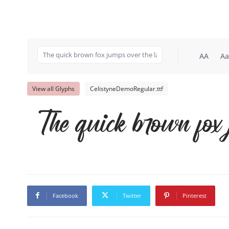
AA
Aa
View all Glyphs
CelistyneDemoRegular.ttf
The quick brown fox 
Facebook
Twitter
Pinterest