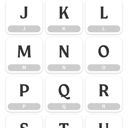
J
K
L
J
K
L
M
N
O
M
N
O
P
Q
R
P
Q
R