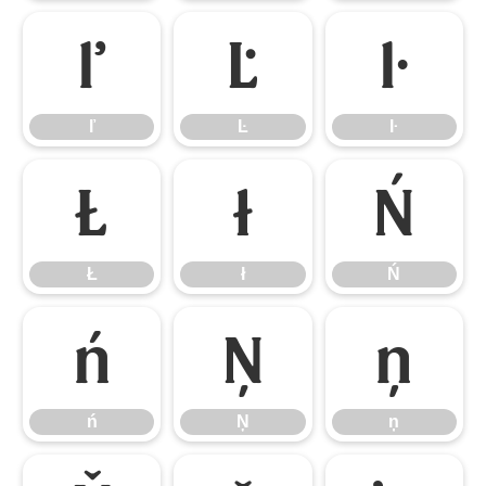
ľ
Ŀ
ŀ
ľ
Ŀ
ŀ
Ł
ł
Ń
Ł
ł
Ń
ń
Ņ
ņ
ń
Ņ
ņ