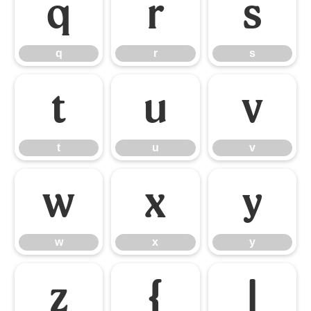
q
r
s
q
r
s
t
u
v
t
u
v
w
x
y
w
x
y
z
{
|