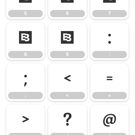
5
6
7
8
9
:
8
9
:
;
<
=
;
<
=
>
?
@