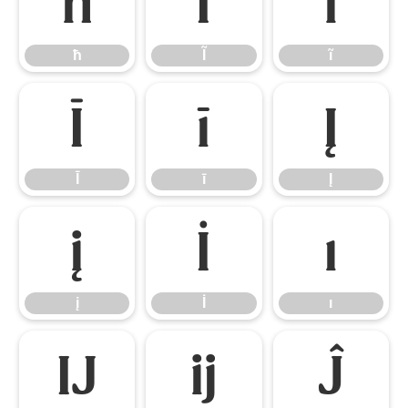
ħ
Ĩ
ĩ
ħ
Ĩ
ĩ
Ī
ī
Į
Ī
ī
Į
į
İ
ı
į
İ
ı
Ĳ
ĳ
Ĵ