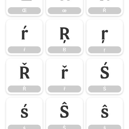
Œ
œ
Ŕ
ŕ
Ŗ
ŗ
ŕ
Ŗ
ŗ
Ř
ř
Ś
Ř
ř
Ś
ś
Ŝ
ŝ
ś
Ŝ
ŝ