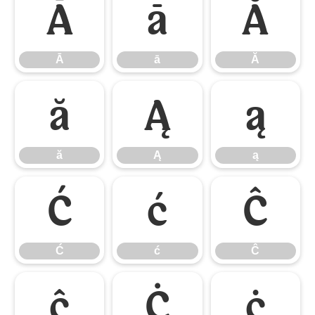
Ā
ā
Ă
Ā
ā
Ă
ă
Ą
ą
ă
Ą
ą
Ć
ć
Ĉ
Ć
ć
Ĉ
ĉ
Ċ
ċ