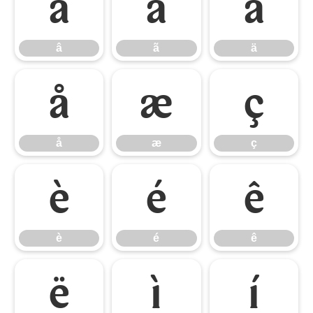
â
ã
ä
â
ã
ä
å
æ
ç
å
æ
ç
è
é
ê
è
é
ê
ë
ì
í