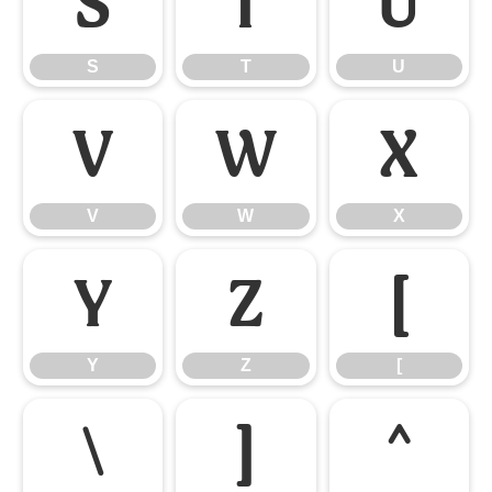
S
T
U
S
T
U
V
W
X
V
W
X
Y
Z
[
Y
Z
[
\
]
^