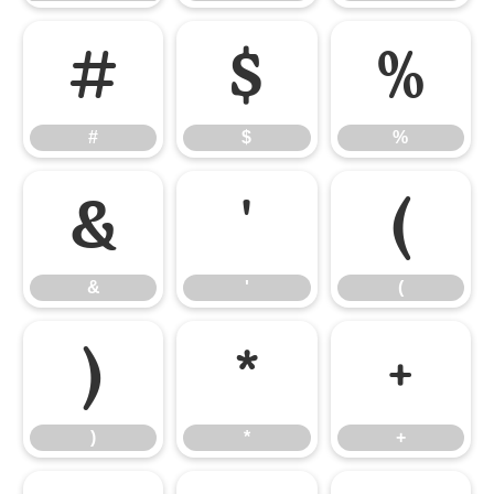
#
$
%
#
$
%
&
'
(
&
'
(
)
*
+
)
*
+