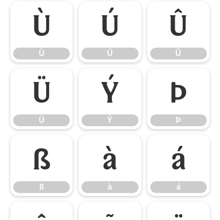
Ù
Ú
Û
Ù
Ú
Û
Ü
Ý
Þ
Ü
Ý
Þ
ß
à
á
ß
à
á