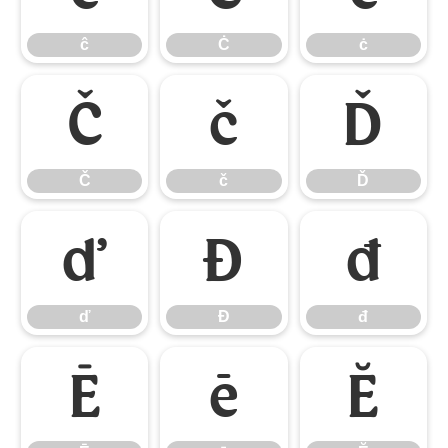
ĉ
Ċ
ċ
Č
č
Ď
Č
č
Ď
ď
Đ
đ
ď
Đ
đ
Ē
ē
Ĕ