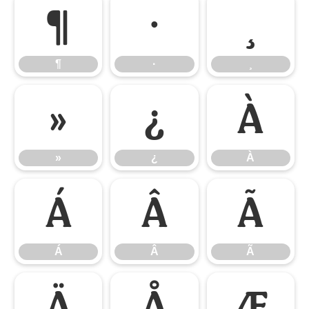
¶
·
¸
¶
·
¸
»
¿
À
»
¿
À
Á
Â
Ã
Á
Â
Ã
Ä
Å
Æ