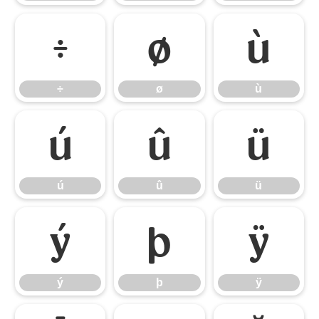
÷
ø
ù
÷
ø
ù
ú
û
ü
ú
û
ü
ý
þ
ÿ
ý
þ
ÿ