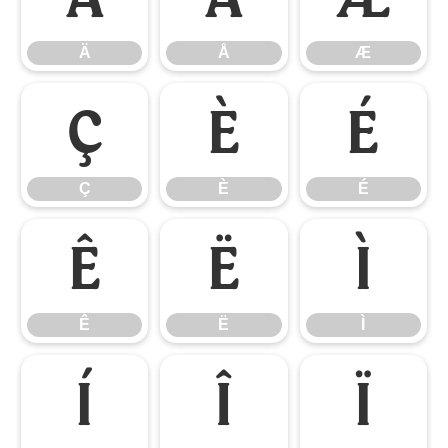
Ä
Å
Æ
Ç
È
É
Ç
È
É
Ê
Ë
Ì
Ê
Ë
Ì
Í
Î
Ï