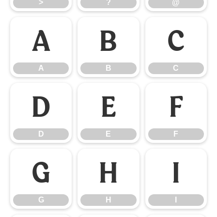
>
?
@
A
B
C
A
B
C
D
E
F
D
E
F
G
H
I
G
H
I