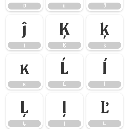
Ĳ
ĳ
Ĵ
ĵ
Ķ
ķ
ĵ
Ķ
ķ
ĸ
Ĺ
ĺ
ĸ
Ĺ
ĺ
Ļ
ļ
Ľ
Ļ
ļ
Ľ