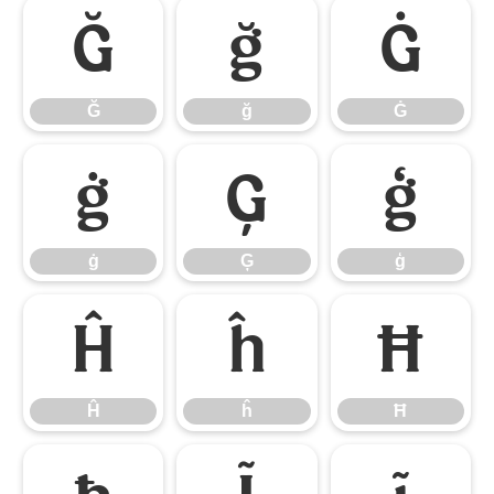
Ğ
ğ
Ġ
Ğ
ğ
Ġ
ġ
Ģ
ģ
ġ
Ģ
ģ
Ĥ
ĥ
Ħ
Ĥ
ĥ
Ħ