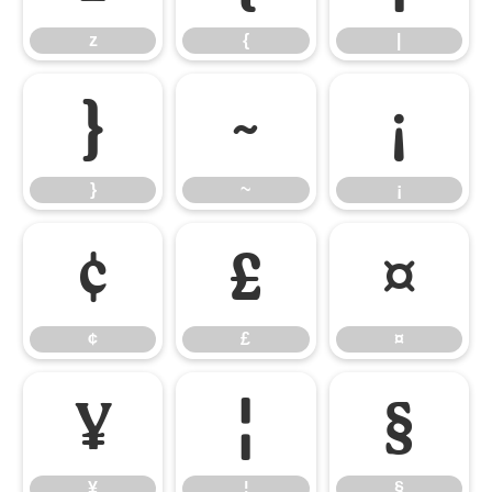
z
{
|
}
~
¡
}
~
¡
¢
£
¤
¢
£
¤
¥
¦
§
¥
¦
§