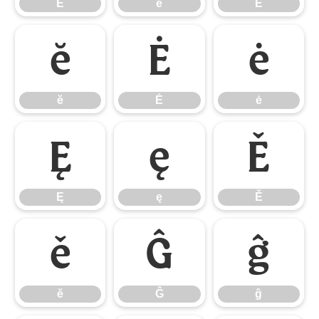
Ē
ē
Ĕ
ĕ
Ė
ė
ĕ
Ė
ė
Ę
ę
Ě
Ę
ę
Ě
ě
Ĝ
ĝ
ě
Ĝ
ĝ