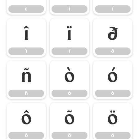
ë
ì
í
î
ï
ð
î
ï
ð
ñ
ò
ó
ñ
ò
ó
ô
õ
ö
ô
õ
ö