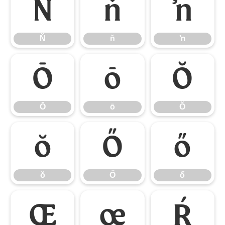
Ň
ň
ŉ
Ň
ň
ŉ
Ō
ō
Ŏ
Ō
ō
Ŏ
ŏ
Ő
ő
ŏ
Ő
ő
Œ
œ
Ŕ