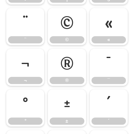
¨
©
«
¨
©
«
¬
®
¯
¬
®
¯
°
±
´
°
±
´