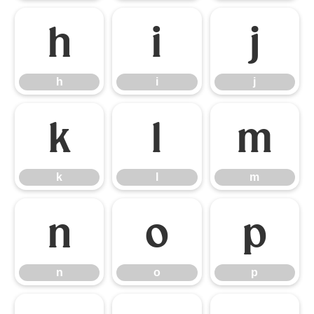
h
i
j
h
i
j
k
l
m
k
l
m
n
o
p
n
o
p