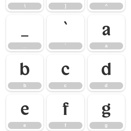
\
]
^
_
`
a
_
`
a
b
c
d
b
c
d
e
f
g
e
f
g