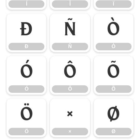
Í
Î
Ï
Ð
Ñ
Ò
Ð
Ñ
Ò
Ó
Ô
Õ
Ó
Ô
Õ
Ö
×
Ø
Ö
×
Ø