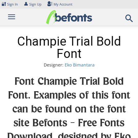
Skip
🔐
👤
Sign In
Sign Up
My Account
to
content
Champie Trial Bold
Font
Designer:
Eko Bimantara
Font Champie Trial Bold
Font. Examples of this font
can be found on the font
site Befonts – Free Fonts
Download, designed by Eko