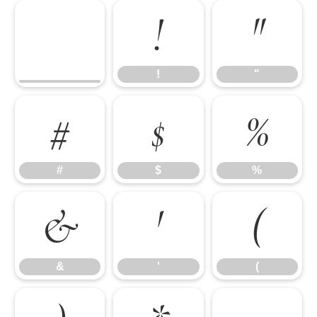
!
"
!
"
#
$
%
#
$
%
&
'
(
&
'
(