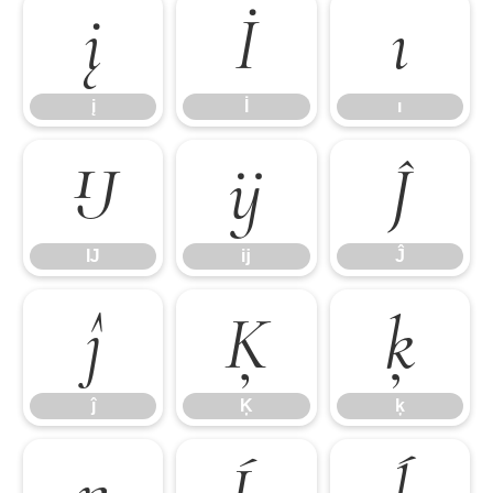
į
İ
ı
į
İ
ı
Ĳ
ĳ
Ĵ
Ĳ
ĳ
Ĵ
ĵ
Ķ
ķ
ĵ
Ķ
ķ