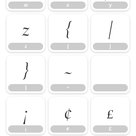
w
x
y
z
{
|
z
{
|
}
~
}
~
¡
¢
£
¡
¢
£