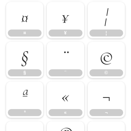
¤
¥
¦
¤
¥
¦
§
¨
©
§
¨
©
ª
«
¬
ª
«
¬