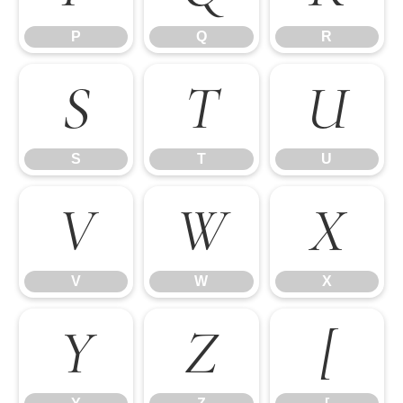
P
Q
R
S
T
U
S
T
U
V
W
X
V
W
X
Y
Z
[