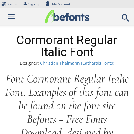
Skip
🔐
👤
Sign In
Sign Up
My Account
to
content
Cormorant Regular
Italic Font
Designer:
Christian Thalmann (Catharsis Fonts)
Font Cormorant Regular Italic
Font. Examples of this font can
be found on the font site
Befonts – Free Fonts
Download, designed by