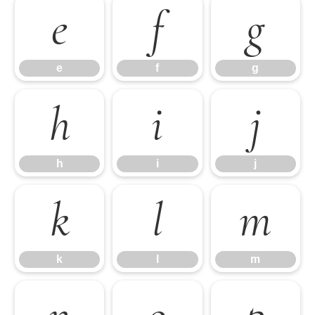
e
f
g
e
f
g
h
i
j
h
i
j
k
l
m
k
l
m