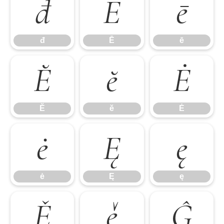
đ
Ē
ē
đ
Ē
ē
Ĕ
ĕ
Ė
Ĕ
ĕ
Ė
ė
Ę
ę
ė
Ę
ę
Ě
ě
Ĝ