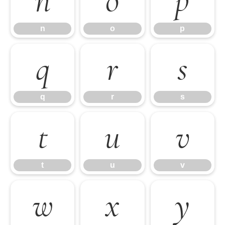
n
o
p
n
o
p
q
r
s
q
r
s
t
u
v
t
u
v
w
x
y