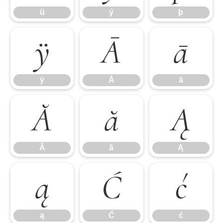
ü
ý
þ
ÿ
Ā
ā
ÿ
Ā
ā
Ă
ă
Ą
Ă
ă
Ą
ą
Ć
ć
ą
Ć
ć