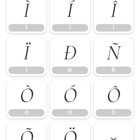
Ì
Í
Î
Ì
Í
Î
Ï
Ð
Ñ
Ï
Ð
Ñ
Ò
Ó
Ô
Ò
Ó
Ô
Õ
Ö
×