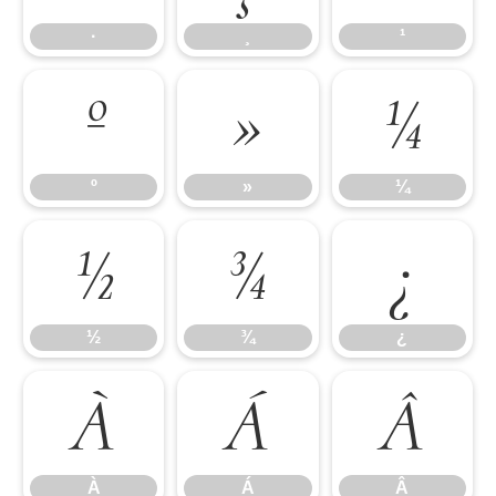
·
¸
¹
º
»
¼
º
»
¼
½
¾
¿
½
¾
¿
À
Á
Â
À
Á
Â