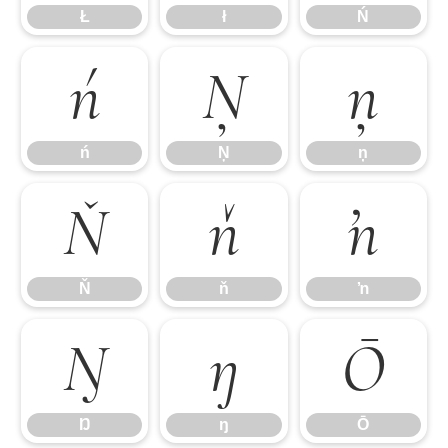
Ł
ł
Ń
ń
Ņ
ņ
ń
Ņ
ņ
Ň
ň
ŉ
Ň
ň
ŉ
Ŋ
ŋ
Ō
Ŋ
ŋ
Ō