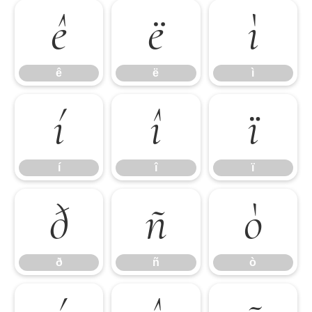
ê
ë
ì
ê
ë
ì
í
î
ï
í
î
ï
ð
ñ
ò
ð
ñ
ò