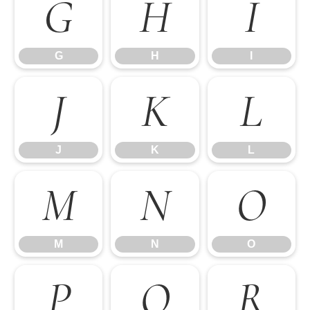
G
H
I
G
H
I
J
K
L
J
K
L
M
N
O
M
N
O
P
Q
R