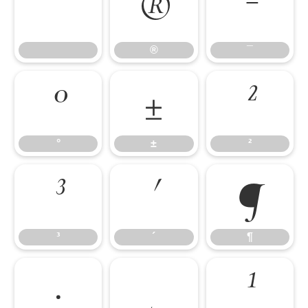
®
¯
®
¯
°
±
²
°
±
²
³
´
¶
³
´
¶
·
¸
¹