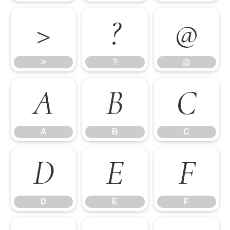
>
?
@
>
?
@
A
B
C
A
B
C
D
E
F
D
E
F