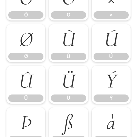
Õ
Ö
×
Ø
Ù
Ú
Ø
Ù
Ú
Û
Ü
Ý
Û
Ü
Ý
Þ
ß
à