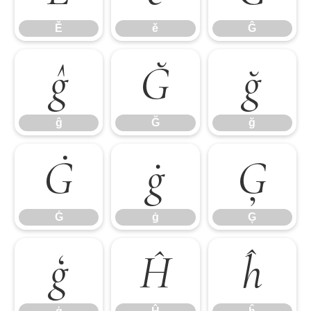
Ě
ě
Ĝ
ĝ
Ğ
ğ
ĝ
Ğ
ğ
Ġ
ġ
Ģ
Ġ
ġ
Ģ
ģ
Ĥ
ĥ