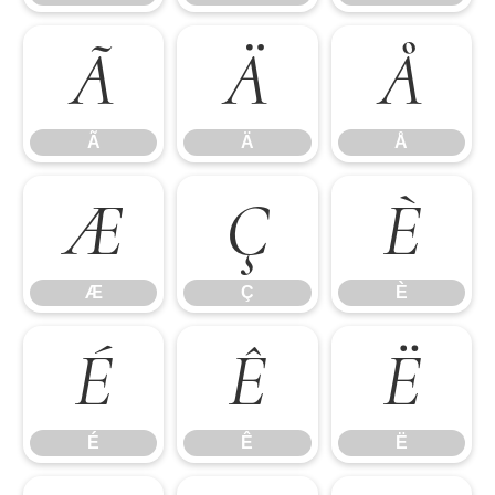
Ã
Ä
Å
Ã
Ä
Å
Æ
Ç
È
Æ
Ç
È
É
Ê
Ë
É
Ê
Ë