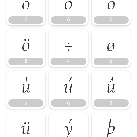
ó
ô
õ
ó
ô
õ
ö
÷
ø
ö
÷
ø
ù
ú
û
ù
ú
û
ü
ý
þ