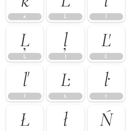
ĸ
Ĺ
ĺ
ĸ
Ĺ
ĺ
Ļ
ļ
Ľ
Ļ
ļ
Ľ
ľ
Ŀ
ŀ
ľ
Ŀ
ŀ
Ł
ł
Ń