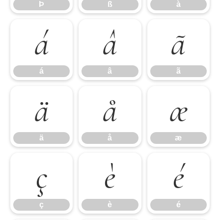
Þ
ß
à
á
â
ã
á
â
ã
ä
å
æ
ä
å
æ
ç
è
é
ç
è
é