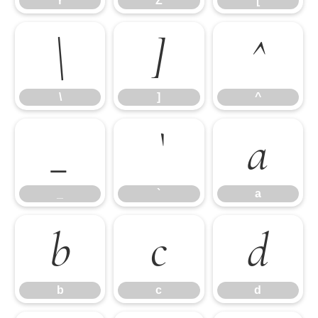
Y
Z
[
\
]
^
\
]
^
_
`
a
_
`
a
b
c
d
b
c
d