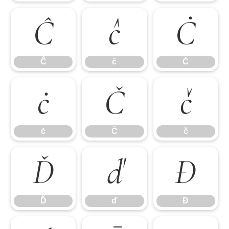
Ĉ
ĉ
Ċ
Ĉ
ĉ
Ċ
ċ
Č
č
ċ
Č
č
Ď
ď
Đ
Ď
ď
Đ