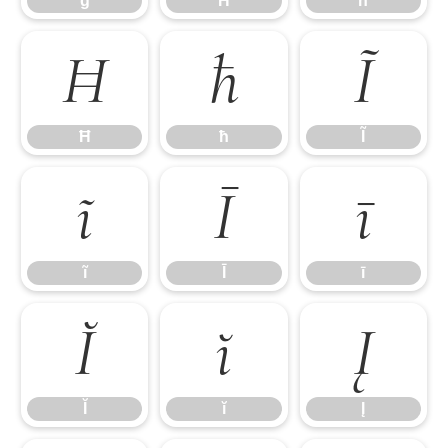
ģ
Ĥ
ĥ
Ħ
ħ
Ĩ
Ħ
ħ
Ĩ
ĩ
Ī
ī
ĩ
Ī
ī
Ĭ
ĭ
Į
Ĭ
ĭ
Į