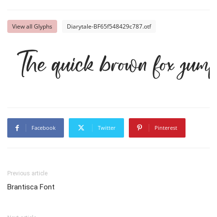
View all Glyphs
Diarytale-BF65f548429c787.otf
The quick brown fox jump
Facebook
Twitter
Pinterest
Previous article
Brantisca Font