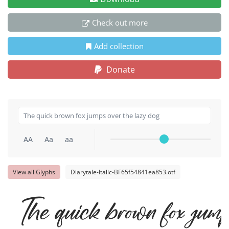
Check out more
Add collection
Donate
AA
Aa
aa
View all Glyphs
Diarytale-Italic-BF65f54841ea853.otf
The quick brown fox jump