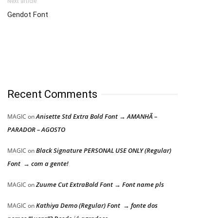
Next article
Gendot Font
Recent Comments
Anisette Std Extra Bold Font → AMANHÃ –
MAGIC
on
PARADOR – AGOSTO
Black Signature PERSONAL USE ONLY (Regular)
MAGIC
on
Font → com a gente!
Zuume Cut ExtraBold Font → Font name pls
MAGIC
on
Kathiya Demo (Regular) Font → fonte dos
MAGIC
on