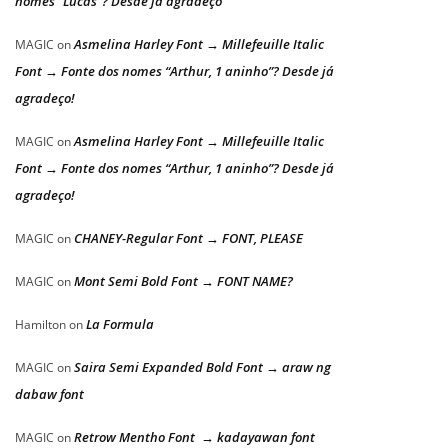
nomes “Lucas”? Desde já agradeço
Asmelina Harley Font → Millefeuille Italic
MAGIC
on
Font → Fonte dos nomes “Arthur, 1 aninho”? Desde já
agradeço!
Asmelina Harley Font → Millefeuille Italic
MAGIC
on
Font → Fonte dos nomes “Arthur, 1 aninho”? Desde já
agradeço!
CHANEY-Regular Font → FONT, PLEASE
MAGIC
on
Mont Semi Bold Font → FONT NAME?
MAGIC
on
La Formula
Hamilton
on
Saira Semi Expanded Bold Font → araw ng
MAGIC
on
dabaw font
Retrow Mentho Font → kadayawan font
MAGIC
on