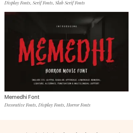
Display Fonts
Serif Fonts
Slab Serif Fonts
,
,
Memedhi Font
Decorative Fonts
Display Fonts
Horror Fonts
,
,