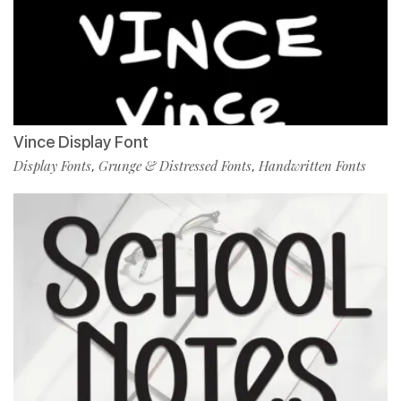
Vince Display Font
Display Fonts
Grunge & Distressed Fonts
Handwritten Fonts
,
,