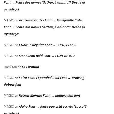
Font → Fonte dos nomes “Arthur, 1 aninho”? Desde já
agradeço!
Asmelina Harley Font → Millefeuille Italic
MAGIC
on
Font → Fonte dos nomes “Arthur, 1 aninho”? Desde já
agradeço!
CHANEY-Regular Font → FONT, PLEASE
MAGIC
on
Mont Semi Bold Font → FONT NAME?
MAGIC
on
La Formula
Hamilton
on
Saira Semi Expanded Bold Font → araw ng
MAGIC
on
dabaw font
Retrow Mentho Font → kadayawan font
MAGIC
on
Aloha Font → fonte que está escrito “Lucca”?
MAGIC
on
Agradeço!