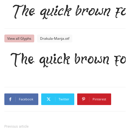
The quick brown fo
View all Glyphs
Drakula-Manja.otf
The quick brown fo
Facebook
Twitter
Pinterest
Previous article