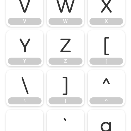
V
W
X
V
W
X
Y
Z
[
Y
Z
[
\
]
^
\
]
^
_
`
a