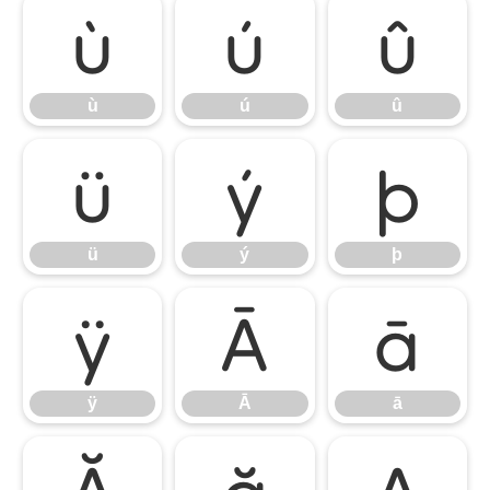
ù
ú
û
ù
ú
û
ü
ý
þ
ü
ý
þ
ÿ
Ā
ā
ÿ
Ā
ā