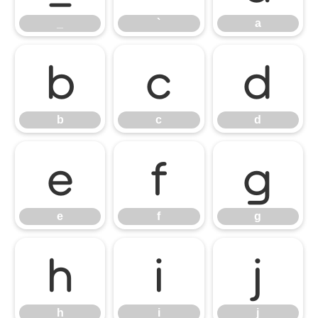
_
`
a
b
c
d
b
c
d
e
f
g
e
f
g
h
i
j
h
i
j