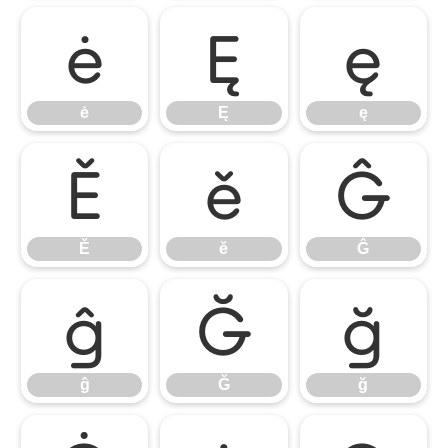
ė
Ę
ę
ė
Ę
ę
Ě
ě
Ĝ
Ě
ě
Ĝ
ĝ
Ğ
ğ
ĝ
Ğ
ğ