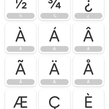
½
¾
¿
½
¾
¿
À
Á
Â
À
Á
Â
Ã
Ä
Å
Ã
Ä
Å
Æ
Ç
È