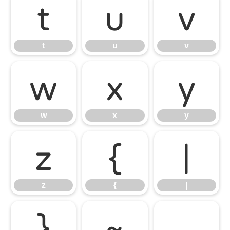
t
u
v
t
u
v
w
x
y
w
x
y
z
{
|
z
{
|
}
~