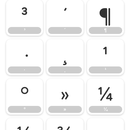
³
´
¶
³
´
¶
¸
¹
·
¸
¹
º
»
¼
º
»
¼