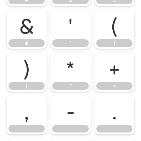
#
$
%
&
'
(
&
'
(
)
*
+
)
*
+
,
-
.
,
-
.