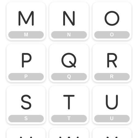
M
N
O
M
N
O
P
Q
R
P
Q
R
S
T
U
S
T
U