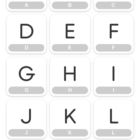
A
B
C
D
E
F
D
E
F
G
H
I
G
H
I
J
K
L
J
K
L