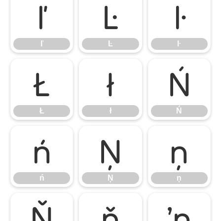
ľ
Ŀ
ŀ
ľ
Ŀ
ŀ
Ł
ł
Ń
Ł
ł
Ń
ń
Ņ
ņ
ń
Ņ
ņ
Ň
ň
ŉ