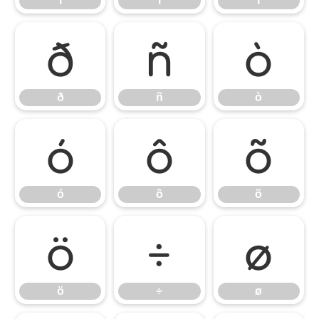
í
î
ï
ð
ñ
ò
ð
ñ
ò
ó
ô
õ
ó
ô
õ
ö
÷
ø
ö
÷
ø