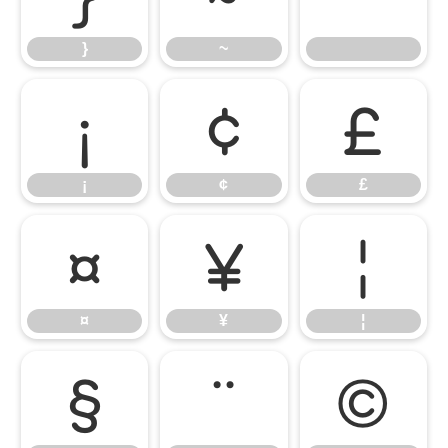
}
~
¡
¢
£
¡
¢
£
¤
¥
¦
¤
¥
¦
§
¨
©