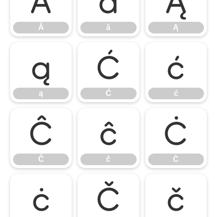
Ă
ă
Ą
Ă
ă
Ą
ą
Ć
ć
ą
Ć
ć
Ĉ
ĉ
Ċ
Ĉ
ĉ
Ċ
ċ
Č
č