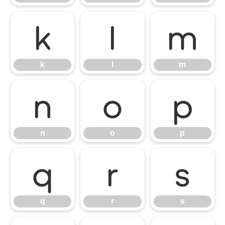
k
l
m
k
l
m
n
o
p
n
o
p
q
r
s
q
r
s