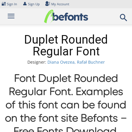
Skip
🔐
👤
Sign In
Sign Up
My Account
to
content
Duplet Rounded
Regular Font
Designer:
Diana Ovezea, Rafał Buchner
Font Duplet Rounded
Regular Font. Examples
of this font can be found
on the font site Befonts –
Free Fonts Download,