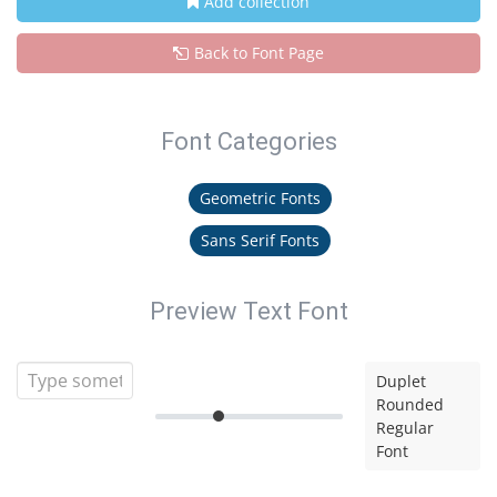
Add collection
Back to Font Page
Font Categories
Geometric Fonts
Sans Serif Fonts
Preview Text Font
Duplet
Rounded
Regular
Font