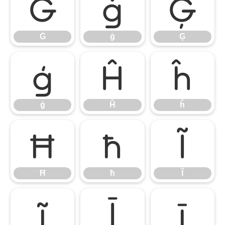
Ġ
ġ
Ģ
Ġ
ġ
Ģ
ģ
Ĥ
ĥ
ģ
Ĥ
ĥ
Ħ
ħ
Ĩ
Ħ
ħ
Ĩ
ĩ
Ī
ī