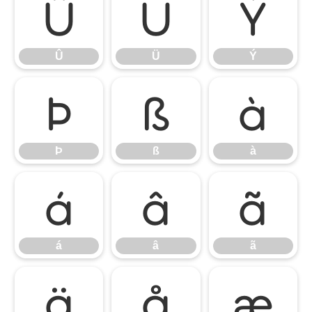
Û
Ü
Ý
Û
Ü
Ý
Þ
ß
à
Þ
ß
à
á
â
ã
á
â
ã
ä
å
æ