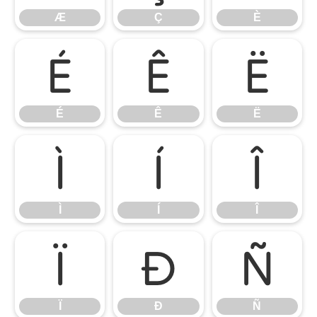
Æ
Ç
È
É
Ê
Ë
É
Ê
Ë
Ì
Í
Î
Ì
Í
Î
Ï
Ð
Ñ
Ï
Ð
Ñ