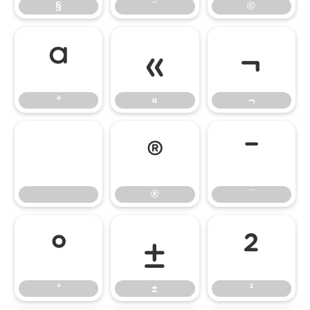
§
¨
©
ª
«
¬
ª
«
¬
®
¯
®
¯
°
±
²
°
±
²