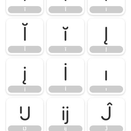
ĩ
Ī
ī
Ĭ
ĭ
Į
Ĭ
ĭ
Į
į
İ
ı
į
İ
ı
Ĳ
ĳ
Ĵ
Ĳ
ĳ
Ĵ