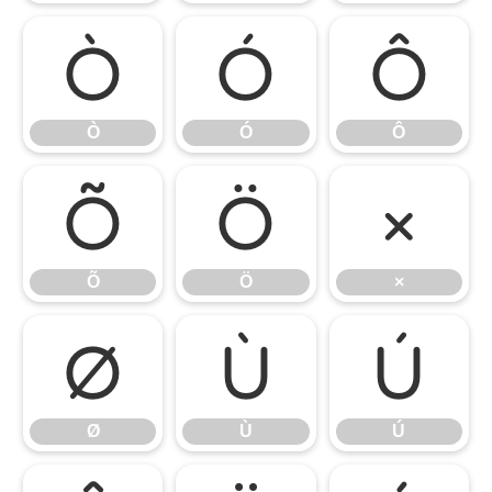
Ò
Ó
Ô
Ò
Ó
Ô
Õ
Ö
×
Õ
Ö
×
Ø
Ù
Ú
Ø
Ù
Ú