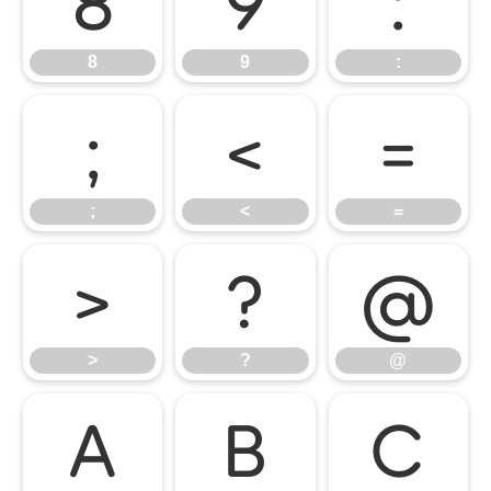
8
9
:
8
9
:
;
<
=
;
<
=
>
?
@
>
?
@
A
B
C