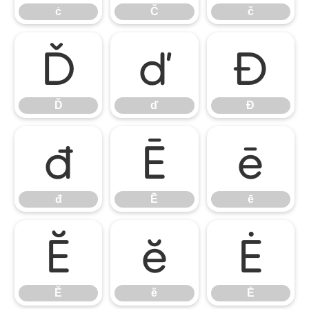
ċ
Č
č
Ď
ď
Đ
Ď
ď
Đ
đ
Ē
ē
đ
Ē
ē
Ĕ
ĕ
Ė
Ĕ
ĕ
Ė