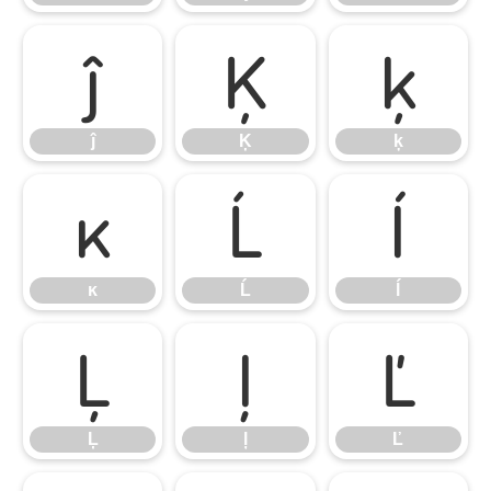
ĵ
Ķ
ķ
ĵ
Ķ
ķ
ĸ
Ĺ
ĺ
ĸ
Ĺ
ĺ
Ļ
ļ
Ľ
Ļ
ļ
Ľ