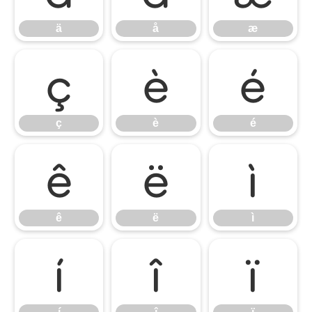
ä
å
æ
ç
è
é
ç
è
é
ê
ë
ì
ê
ë
ì
í
î
ï