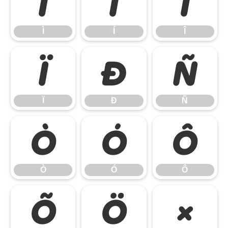
Ì
Í
Î
Ì
Í
Î
Ï
Ð
Ñ
Ï
Ð
Ñ
Ò
Ó
Ô
Ò
Ó
Ô
Õ
Ö
×