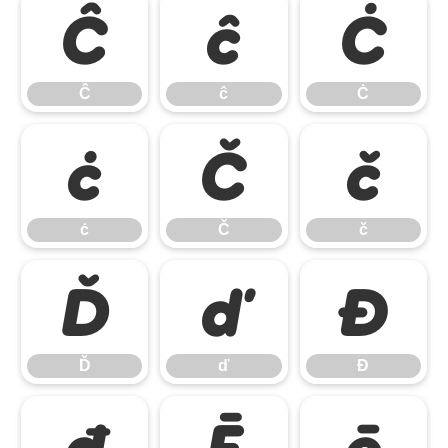
Ĉ
ĉ
Ċ
Ĉ
ĉ
Ċ
ċ
Č
č
ċ
Č
č
Ď
ď
Đ
Ď
ď
Đ
đ
Ē
ē