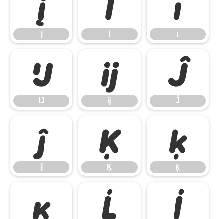
į
İ
ı
į
İ
ı
Ĳ
ĳ
Ĵ
Ĳ
ĳ
Ĵ
ĵ
Ķ
ķ
ĵ
Ķ
ķ
ĸ
Ĺ
ĺ