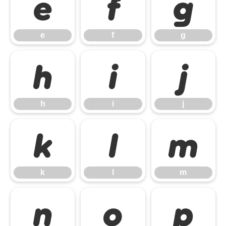
e
f
g
e
f
g
h
i
j
h
i
j
k
l
m
k
l
m
n
o
p