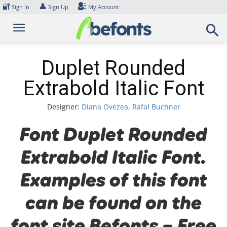
Skip
🔐
👤
Sign In
Sign Up
My Account
to
content
Duplet Rounded
Extrabold Italic Font
Designer:
Diana Ovezea, Rafał Buchner
Font Duplet Rounded
Extrabold Italic Font.
Examples of this font
can be found on the
font site Befonts – Free