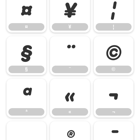
¤
¥
¦
¤
¥
¦
§
¨
©
§
¨
©
ª
«
¬
ª
«
¬
®
¯