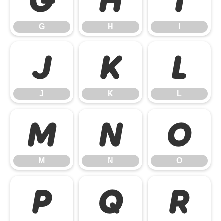
G
H
I
J
K
L
J
K
L
M
N
O
M
N
O
P
Q
R