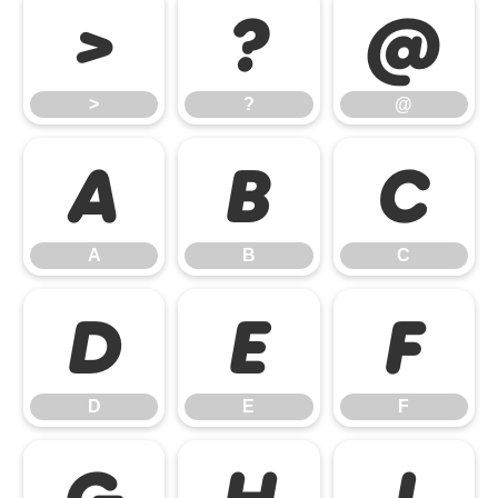
>
?
@
>
?
@
A
B
C
A
B
C
D
E
F
D
E
F
G
H
I