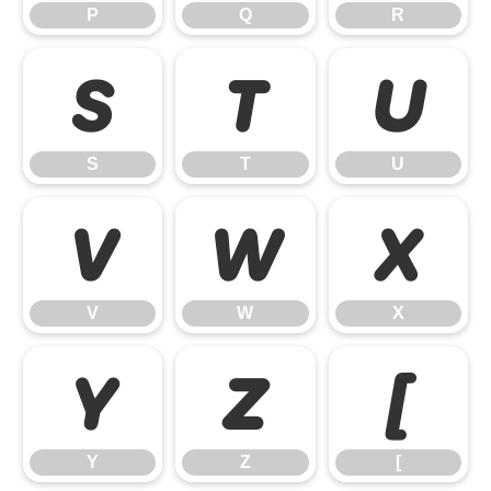
P
Q
R
S
T
U
S
T
U
V
W
X
V
W
X
Y
Z
[
Y
Z
[