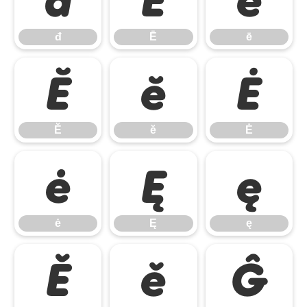
đ
Ē
ē
Ĕ
ĕ
Ė
Ĕ
ĕ
Ė
ė
Ę
ę
ė
Ę
ę
Ě
ě
Ĝ