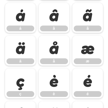
á
â
ã
á
â
ã
ä
å
æ
ä
å
æ
ç
è
é
ç
è
é