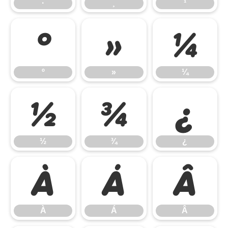
·
¸
¹
º
»
¼
º
»
¼
½
¾
¿
½
¾
¿
À
Á
Â
À
Á
Â