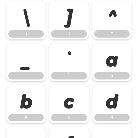
\
]
^
\
]
^
_
`
a
_
`
a
b
c
d
b
c
d