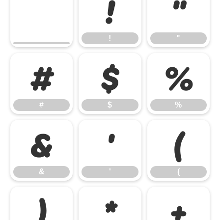
!
"
!
"
#
$
%
#
$
%
&
'
(
&
'
(
)
*
+