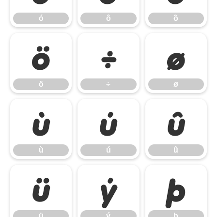
ó
ô
õ
ö
÷
ø
ö
÷
ø
ù
ú
û
ù
ú
û
ü
ý
þ
ü
ý
þ