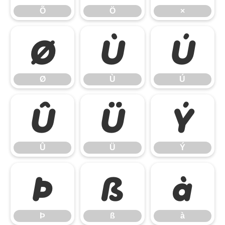
Õ
Ö
×
Ø
Ù
Ú
Ø
Ù
Ú
Û
Ü
Ý
Û
Ü
Ý
Þ
ß
à
Þ
ß
à