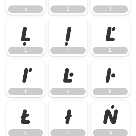
ĸ
Ĺ
ĺ
Ļ
ļ
Ľ
Ļ
ļ
Ľ
ľ
Ŀ
ŀ
ľ
Ŀ
ŀ
Ł
ł
Ń
Ł
ł
Ń