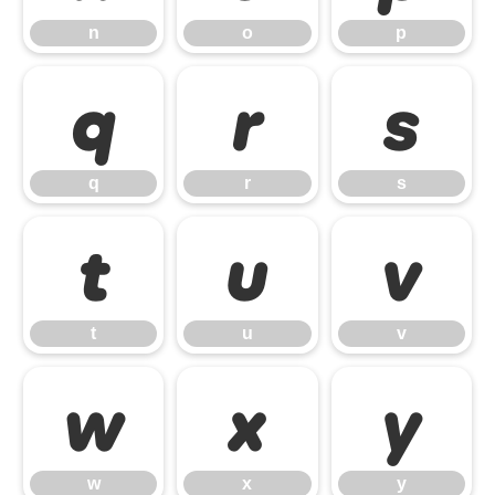
n
o
p
q
r
s
q
r
s
t
u
v
t
u
v
w
x
y
w
x
y