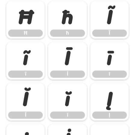
Ħ
ħ
Ĩ
Ħ
ħ
Ĩ
ĩ
Ī
ī
ĩ
Ī
ī
Ĭ
ĭ
Į
Ĭ
ĭ
Į