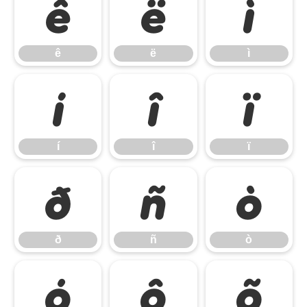
ê
ë
ì
ê
ë
ì
í
î
ï
í
î
ï
ð
ñ
ò
ð
ñ
ò
ó
ô
õ