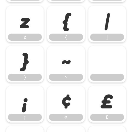
z
{
|
z
{
|
}
~
}
~
¡
¢
£
¡
¢
£