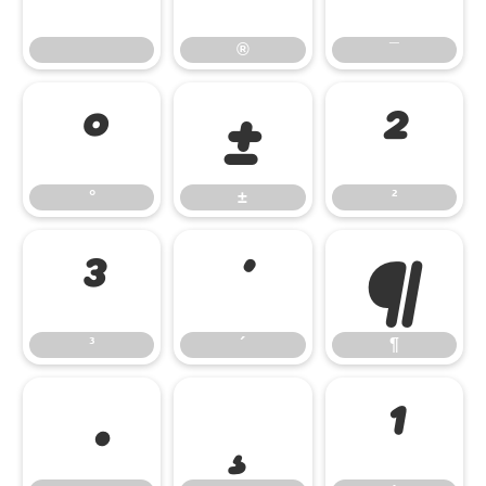
®
¯
°
±
²
°
±
²
³
´
¶
³
´
¶
¸
¹