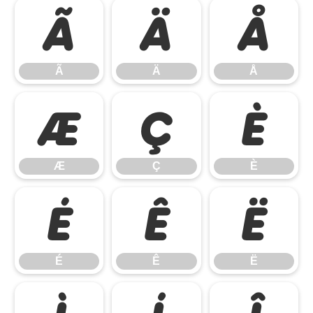
Ã
Ä
Å
Ã
Ä
Å
Æ
Ç
È
Æ
Ç
È
É
Ê
Ë
É
Ê
Ë