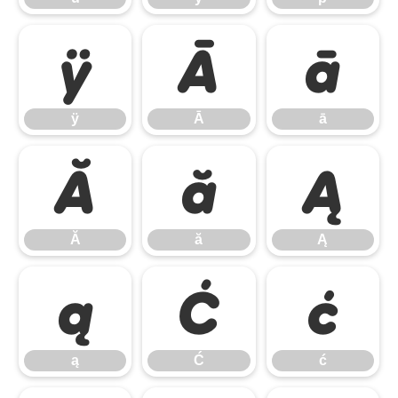
ÿ
Ā
ā
ÿ
Ā
ā
Ă
ă
Ą
Ă
ă
Ą
ą
Ć
ć
ą
Ć
ć