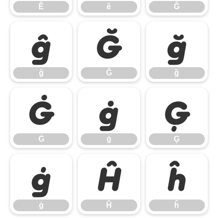
Ě
ě
Ĝ
ĝ
Ğ
ğ
ĝ
Ğ
ğ
Ġ
ġ
Ģ
Ġ
ġ
Ģ
ģ
Ĥ
ĥ
ģ
Ĥ
ĥ