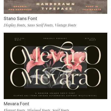
Stano Sans Font
Display Fonts
Sans Serif Fonts
Vintage Fonts
,
,
Mevara Font
Elegant Fonts
Minimal Fonts
Serif Fonts
,
,