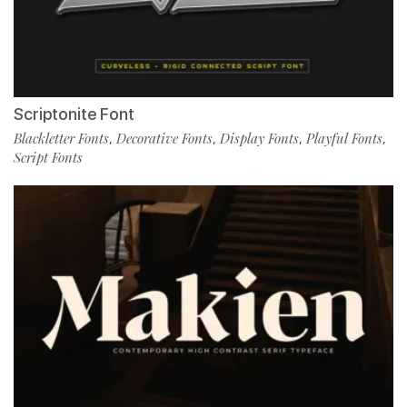
Scriptonite Font
Blackletter Fonts
Decorative Fonts
Display Fonts
Playful Fonts
,
,
,
,
Script Fonts