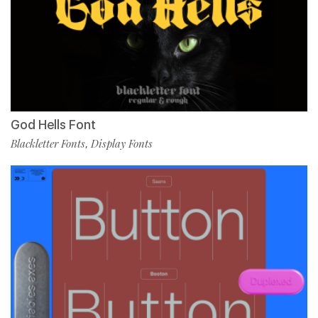
God Hells Font
Blackletter Fonts
Display Fonts
,