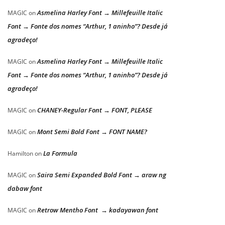
Asmelina Harley Font → Millefeuille Italic
MAGIC
on
Font → Fonte dos nomes “Arthur, 1 aninho”? Desde já
agradeço!
Asmelina Harley Font → Millefeuille Italic
MAGIC
on
Font → Fonte dos nomes “Arthur, 1 aninho”? Desde já
agradeço!
CHANEY-Regular Font → FONT, PLEASE
MAGIC
on
Mont Semi Bold Font → FONT NAME?
MAGIC
on
La Formula
Hamilton
on
Saira Semi Expanded Bold Font → araw ng
MAGIC
on
dabaw font
Retrow Mentho Font → kadayawan font
MAGIC
on