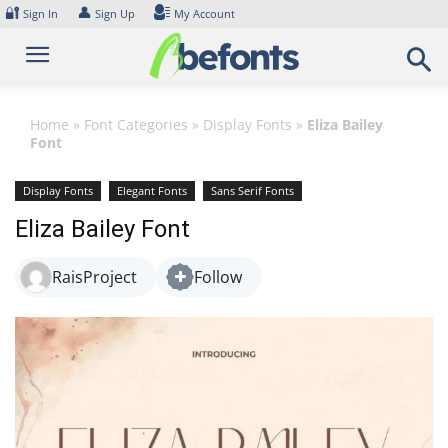
Skip
🔐
👤
Sign In
Sign Up
My Account
to
content
Home
»
Font Categories
»
Display Fonts
»
Eliza Bailey
Font
Display Fonts
Elegant Fonts
Sans Serif Fonts
Eliza Bailey Font
RaisProject
Follow