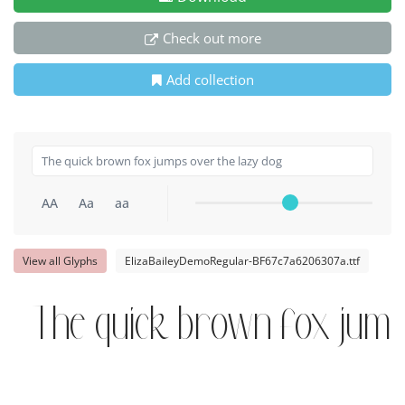
Check out more
Add collection
AA
Aa
aa
View all Glyphs
ElizaBaileyDemoRegular-BF67c7a6206307a.ttf
The quick brown fox jump