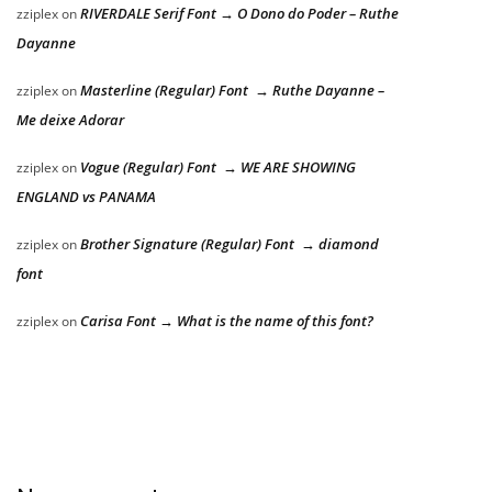
RIVERDALE Serif Font → O Dono do Poder – Ruthe
zziplex
on
Dayanne
Masterline (Regular) Font → Ruthe Dayanne –
zziplex
on
Me deixe Adorar
Vogue (Regular) Font → WE ARE SHOWING
zziplex
on
ENGLAND vs PANAMA
Brother Signature (Regular) Font → diamond
zziplex
on
font
Carisa Font → What is the name of this font?
zziplex
on