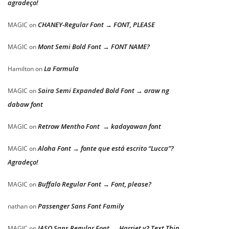
agradeço!
CHANEY-Regular Font → FONT, PLEASE
MAGIC
on
Mont Semi Bold Font → FONT NAME?
MAGIC
on
La Formula
Hamilton
on
Saira Semi Expanded Bold Font → araw ng
MAGIC
on
dabaw font
Retrow Mentho Font → kadayawan font
MAGIC
on
Aloha Font → fonte que está escrito “Lucca”?
MAGIC
on
Agradeço!
Buffalo Regular Font → Font, please?
MAGIC
on
Passenger Sans Font Family
nathan
on
JASO Sans Regular Font → Harriet v2 Text Thin
MAGIC
on