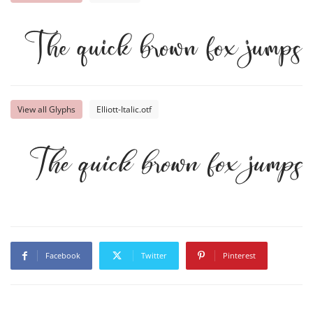
The quick brown fox jumps 
View all Glyphs
Elliott-Italic.otf
The quick brown fox jumps 
Facebook
Twitter
Pinterest