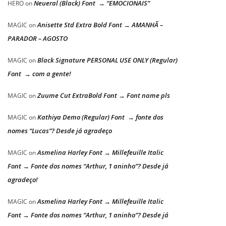
Neueral (Black) Font → “EMOCIONAIS”
HERO
on
Anisette Std Extra Bold Font → AMANHÃ –
MAGIC
on
PARADOR – AGOSTO
Black Signature PERSONAL USE ONLY (Regular)
MAGIC
on
Font → com a gente!
Zuume Cut ExtraBold Font → Font name pls
MAGIC
on
Kathiya Demo (Regular) Font → fonte dos
MAGIC
on
nomes “Lucas”? Desde já agradeço
Asmelina Harley Font → Millefeuille Italic
MAGIC
on
Font → Fonte dos nomes “Arthur, 1 aninho”? Desde já
agradeço!
Asmelina Harley Font → Millefeuille Italic
MAGIC
on
Font → Fonte dos nomes “Arthur, 1 aninho”? Desde já