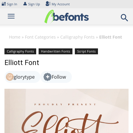
Skip
🔐
👤
Sign In
Sign Up
My Account
to
content
Home
»
Font Categories
»
Calligraphy Fonts
»
Elliott Font
Calligraphy Fonts
Handwritten Fonts
Script Fonts
Elliott Font
glorytype
Follow