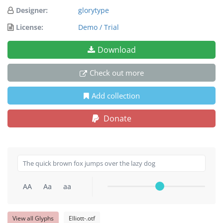
Designer:
glorytype
License:
Demo / Trial
Download
Check out more
Add collection
Donate
AA
Aa
aa
View all Glyphs
Elliott-.otf