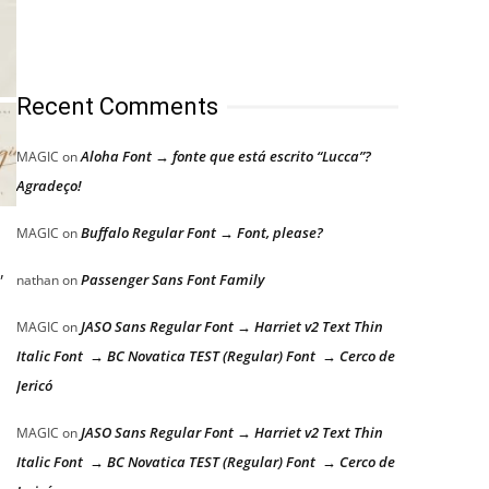
Recent Comments
Aloha Font → fonte que está escrito “Lucca”?
MAGIC
on
Agradeço!
Buffalo Regular Font → Font, please?
MAGIC
on
,
Passenger Sans Font Family
nathan
on
JASO Sans Regular Font → Harriet v2 Text Thin
MAGIC
on
Italic Font → BC Novatica TEST (Regular) Font → Cerco de
Jericó
JASO Sans Regular Font → Harriet v2 Text Thin
MAGIC
on
Italic Font → BC Novatica TEST (Regular) Font → Cerco de