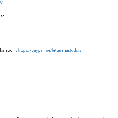
t/
nse
donation :
https://paypal.me/letterenastudios
=================================