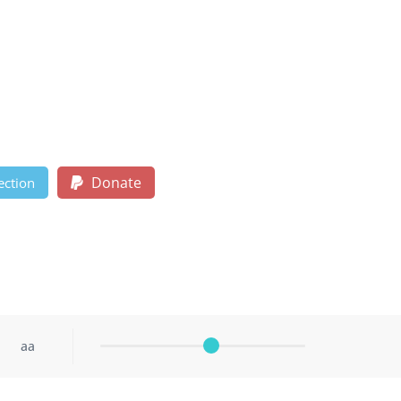
Donate
ection
aa