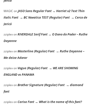
Jericó
JASO Sans Regular Font → Harriet v2 Text Thin
MAGIC
on
Italic Font → BC Novatica TEST (Regular) Font → Cerco de
Jericó
RIVERDALE Serif Font → O Dono do Poder – Ruthe
zziplex
on
Dayanne
Masterline (Regular) Font → Ruthe Dayanne –
zziplex
on
Me deixe Adorar
Vogue (Regular) Font → WE ARE SHOWING
zziplex
on
ENGLAND vs PANAMA
Brother Signature (Regular) Font → diamond
zziplex
on
font
Carisa Font → What is the name of this font?
zziplex
on