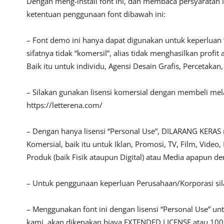
Dengan meng-install font ini, dan membaca persyaratan 
ketentuan penggunaan font dibawah ini:
– Font demo ini hanya dapat digunakan untuk keperluan 
sifatnya tidak “komersil”, alias tidak menghasilkan pro
Baik itu untuk individu, Agensi Desain Grafis, Percetakan
– Silakan gunakan lisensi komersial dengan membeli melalu
https://letterena.com/
– Dengan hanya lisensi “Personal Use”, DILARANG KERAS
Komersial, baik itu untuk Iklan, Promosi, TV, Film, Vide
Produk (baik Fisik ataupun Digital) atau Media apapun d
– Untuk penggunaan keperluan Perusahaan/Korporasi s
– Menggunakan font ini dengan lisensi “Personal Use” u
kami, akan dikenakan biaya EXTENDED LICENSE atau 100x