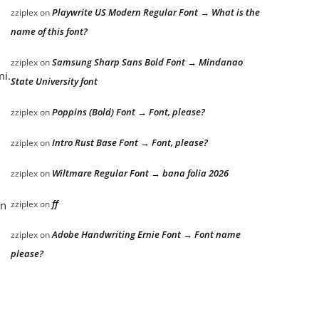
Playwrite US Modern Regular Font → What is the
zziplex
on
name of this font?
Samsung Sharp Sans Bold Font → Mindanao
zziplex
on
mi.
State University font
Poppins (Bold) Font → Font, please?
zziplex
on
Intro Rust Base Font → Font, please?
zziplex
on
Wiltmare Regular Font → bana folia 2026
zziplex
on
ff
zziplex
on
an
Adobe Handwriting Ernie Font → Font name
zziplex
on
please?