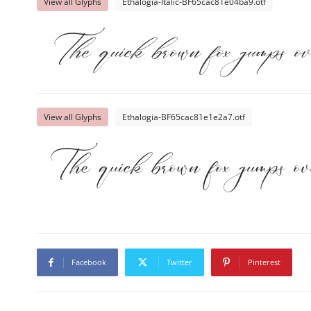
View all Glyphs
Ethalogia-Italic-BF65cac81e04ba9.otf
The quick brown fox jumps o
View all Glyphs
Ethalogia-BF65cac81e1e2a7.otf
The quick brown fox jumps o
Facebook
Twitter
Pinterest