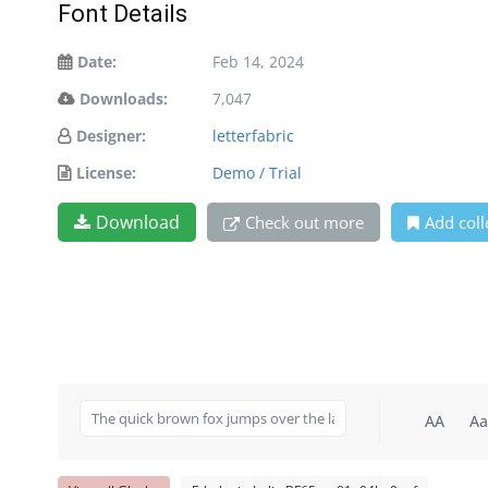
Font Details
Date:
Feb 14, 2024
Downloads:
7,047
Designer:
letterfabric
License:
Demo / Trial
Download
Check out more
Add coll
AA
Aa