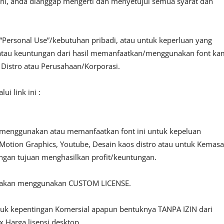
ini, anda dianggap mengerti dan menyetujui semua syarat dan
“Personal Use”/kebutuhan pribadi, atau untuk keperluan yang
fit atau keuntungan dari hasil memanfaatkan/menggunakan font ka
, Distro atau Perusahaan/Korporasi.
i link ini :
 menggunakan atau memanfaatkan font ini untuk kepeluan
o, Motion Graphics, Youtube, Desain kaos distro atau untuk Kemas
engan tujuan menghasilkan profit/keuntungan.
ilakan menggunakan CUSTOM LICENSE.
ntuk kepentingan Komersial apapun bentuknya TANPA IZIN dari
 Harga lisensi desktop.