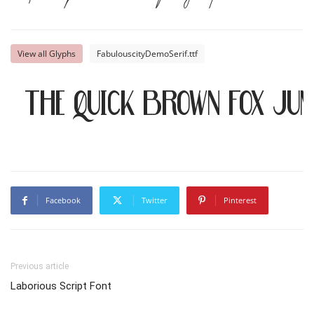
View all Glyphs
FabulouscityDemoSerif.ttf
The quick brown fox ju
Facebook
Twitter
Pinterest
Previous article
Laborious Script Font