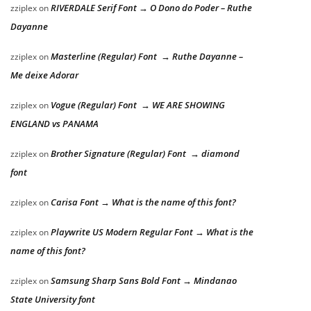
RIVERDALE Serif Font → O Dono do Poder – Ruthe
zziplex
on
Dayanne
Masterline (Regular) Font → Ruthe Dayanne –
zziplex
on
Me deixe Adorar
Vogue (Regular) Font → WE ARE SHOWING
zziplex
on
ENGLAND vs PANAMA
Brother Signature (Regular) Font → diamond
zziplex
on
font
Carisa Font → What is the name of this font?
zziplex
on
Playwrite US Modern Regular Font → What is the
zziplex
on
name of this font?
Samsung Sharp Sans Bold Font → Mindanao
zziplex
on
State University font