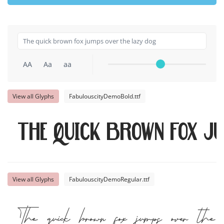
AA
Aa
aa
View all Glyphs
FabulouscityDemoBold.ttf
The quick brown fox j
View all Glyphs
FabulouscityDemoRegular.ttf
The quick brown fox jumps over the 