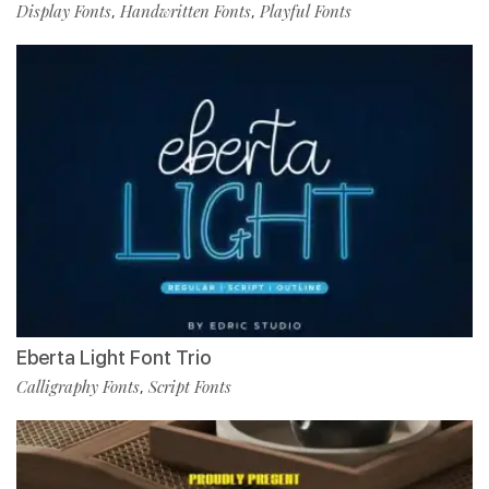
Display Fonts
Handwritten Fonts
Playful Fonts
,
,
Eberta Light Font Trio
Calligraphy Fonts
Script Fonts
,