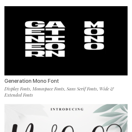
Generation Mono Font
Display Fonts
Monospace Fonts
Sans Serif Fonts
Wide &
,
,
,
Extended Fonts