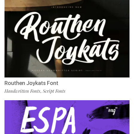
Routhen Joykats Font
Handwritten Fonts
Script Fonts
,