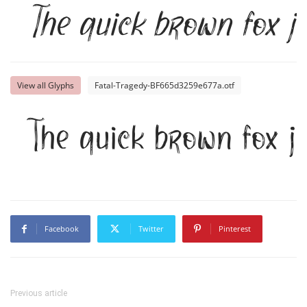
The quick brown fox j
View all Glyphs
Fatal-Tragedy-BF665d3259e677a.otf
The quick brown fox j
Facebook
Twitter
Pinterest
Previous article