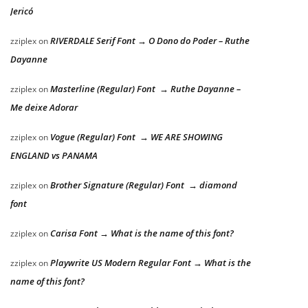
Jericó
RIVERDALE Serif Font → O Dono do Poder – Ruthe
zziplex
on
Dayanne
Masterline (Regular) Font → Ruthe Dayanne –
zziplex
on
Me deixe Adorar
Vogue (Regular) Font → WE ARE SHOWING
zziplex
on
ENGLAND vs PANAMA
Brother Signature (Regular) Font → diamond
zziplex
on
font
Carisa Font → What is the name of this font?
zziplex
on
Playwrite US Modern Regular Font → What is the
zziplex
on
name of this font?