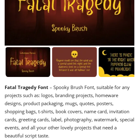
Fatal Tragedy Font
– Spooky Brush Font, suitable for any
projects such as: logos, branding projects, homeware
designs, product packaging, mugs, quotes, posters,
shopping bags, t-shirts, book covers, name card, invitation
cards, greeting cards, label, photography, watermark, special
events, and all your other lovely projects that need a
beautiful script taste.