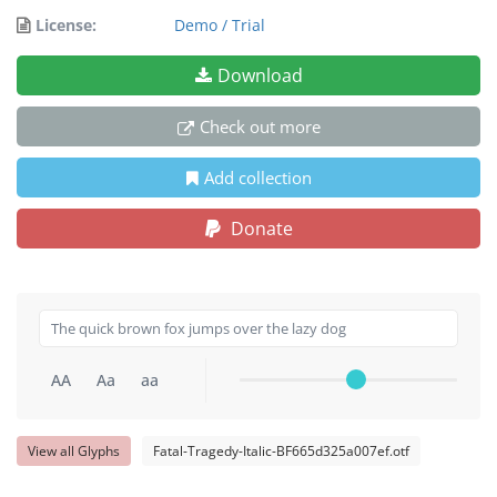
License:
Demo / Trial
Download
Check out more
Add collection
Donate
AA
Aa
aa
View all Glyphs
Fatal-Tragedy-Italic-BF665d325a007ef.otf