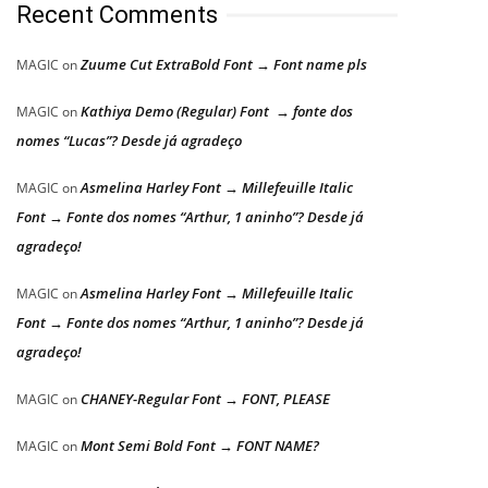
Recent Comments
Zuume Cut ExtraBold Font → Font name pls
MAGIC
on
Kathiya Demo (Regular) Font → fonte dos
MAGIC
on
nomes “Lucas”? Desde já agradeço
Asmelina Harley Font → Millefeuille Italic
MAGIC
on
Font → Fonte dos nomes “Arthur, 1 aninho”? Desde já
agradeço!
Asmelina Harley Font → Millefeuille Italic
MAGIC
on
Font → Fonte dos nomes “Arthur, 1 aninho”? Desde já
agradeço!
CHANEY-Regular Font → FONT, PLEASE
MAGIC
on
Mont Semi Bold Font → FONT NAME?
MAGIC
on