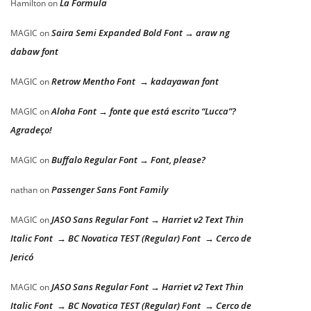
La Formula
Hamilton
on
Saira Semi Expanded Bold Font → araw ng
MAGIC
on
dabaw font
Retrow Mentho Font → kadayawan font
MAGIC
on
Aloha Font → fonte que está escrito “Lucca”?
MAGIC
on
Agradeço!
Buffalo Regular Font → Font, please?
MAGIC
on
Passenger Sans Font Family
nathan
on
JASO Sans Regular Font → Harriet v2 Text Thin
MAGIC
on
Italic Font → BC Novatica TEST (Regular) Font → Cerco de
Jericó
JASO Sans Regular Font → Harriet v2 Text Thin
MAGIC
on
Italic Font → BC Novatica TEST (Regular) Font → Cerco de