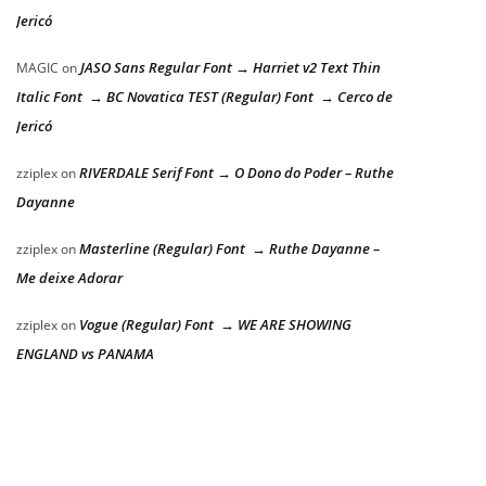
Jericó
JASO Sans Regular Font → Harriet v2 Text Thin
MAGIC
on
Italic Font → BC Novatica TEST (Regular) Font → Cerco de
Jericó
RIVERDALE Serif Font → O Dono do Poder – Ruthe
zziplex
on
Dayanne
Masterline (Regular) Font → Ruthe Dayanne –
zziplex
on
Me deixe Adorar
Vogue (Regular) Font → WE ARE SHOWING
zziplex
on
ENGLAND vs PANAMA