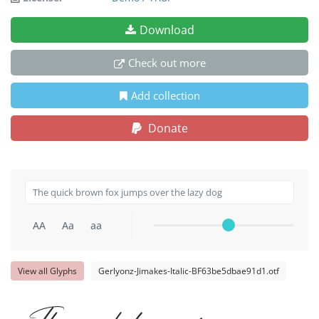
Download
Check out more
Add collection
Donate
AA
Aa
aa
View all Glyphs
Gerlyonz-Jimakes-Italic-BF63be5dbae91d1.otf