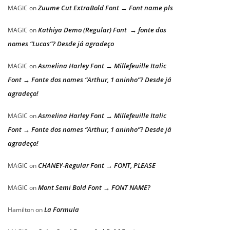
Zuume Cut ExtraBold Font → Font name pls
MAGIC
on
Kathiya Demo (Regular) Font → fonte dos
MAGIC
on
nomes “Lucas”? Desde já agradeço
Asmelina Harley Font → Millefeuille Italic
MAGIC
on
Font → Fonte dos nomes “Arthur, 1 aninho”? Desde já
agradeço!
Asmelina Harley Font → Millefeuille Italic
MAGIC
on
Font → Fonte dos nomes “Arthur, 1 aninho”? Desde já
agradeço!
CHANEY-Regular Font → FONT, PLEASE
MAGIC
on
Mont Semi Bold Font → FONT NAME?
MAGIC
on
La Formula
Hamilton
on