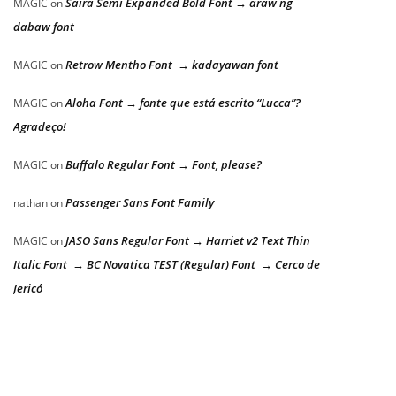
Saira Semi Expanded Bold Font → araw ng
MAGIC
on
dabaw font
Retrow Mentho Font → kadayawan font
MAGIC
on
Aloha Font → fonte que está escrito “Lucca”?
MAGIC
on
Agradeço!
Buffalo Regular Font → Font, please?
MAGIC
on
Passenger Sans Font Family
nathan
on
JASO Sans Regular Font → Harriet v2 Text Thin
MAGIC
on
Italic Font → BC Novatica TEST (Regular) Font → Cerco de
Jericó