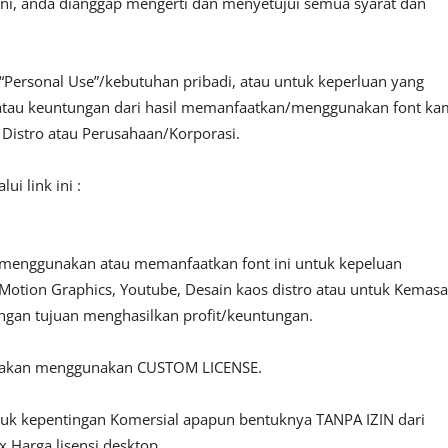
ini, anda dianggap mengerti dan menyetujui semua syarat dan
“Personal Use”/kebutuhan pribadi, atau untuk keperluan yang
fit atau keuntungan dari hasil memanfaatkan/menggunakan font ka
, Distro atau Perusahaan/Korporasi.
i link ini :
 menggunakan atau memanfaatkan font ini untuk kepeluan
o, Motion Graphics, Youtube, Desain kaos distro atau untuk Kemas
engan tujuan menghasilkan profit/keuntungan.
ilakan menggunakan CUSTOM LICENSE.
ntuk kepentingan Komersial apapun bentuknya TANPA IZIN dari
 Harga lisensi desktop.