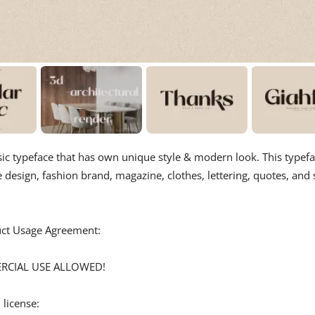
sic typeface that has own unique style & modern look. This typef
e design, fashion brand, magazine, clothes, lettering, quotes, and 
duct Usage Agreement:
ERCIAL USE ALLOWED!
 license: