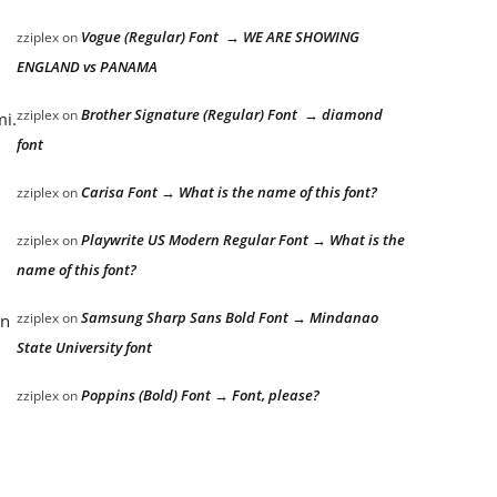
Vogue (Regular) Font → WE ARE SHOWING
zziplex
on
ENGLAND vs PANAMA
Brother Signature (Regular) Font → diamond
zziplex
on
mi.
font
Carisa Font → What is the name of this font?
zziplex
on
Playwrite US Modern Regular Font → What is the
zziplex
on
name of this font?
Samsung Sharp Sans Bold Font → Mindanao
zziplex
on
an
State University font
Poppins (Bold) Font → Font, please?
zziplex
on