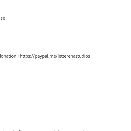
nse
donation : https://paypal.me/letterenastudios
=================================