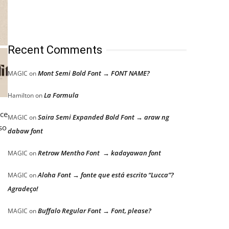
Recent Comments
Mont Semi Bold Font → FONT NAME?
MAGIC
on
La Formula
Hamilton
on
ace
Saira Semi Expanded Bold Font → araw ng
MAGIC
on
so
dabaw font
Retrow Mentho Font → kadayawan font
MAGIC
on
Aloha Font → fonte que está escrito “Lucca”?
MAGIC
on
Agradeço!
Buffalo Regular Font → Font, please?
MAGIC
on