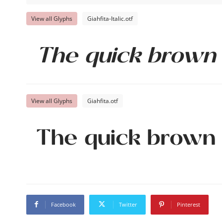
View all Glyphs
Giahfita-Italic.otf
The quick brown 
View all Glyphs
Giahfita.otf
The quick brown 
Facebook
Twitter
Pinterest