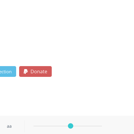
Donate
ection
aa