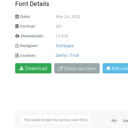
Font Details
Date:
Nov 24, 2022
Format:
ZIP
Downloads:
12,633
Designer:
Storytype
License:
Demo / Trial
Download
Check out more
Add coll
AA
Aa