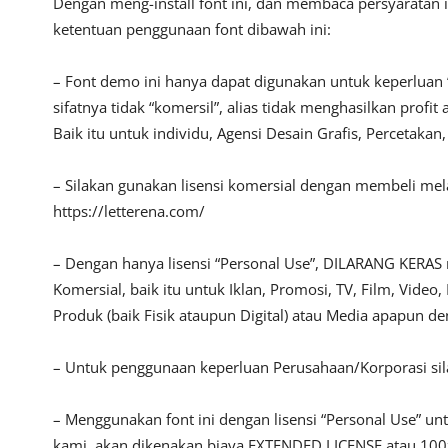
Dengan meng-install font ini, dan membaca persyaratan 
ketentuan penggunaan font dibawah ini:
– Font demo ini hanya dapat digunakan untuk keperluan 
sifatnya tidak “komersil”, alias tidak menghasilkan pro
Baik itu untuk individu, Agensi Desain Grafis, Percetakan
– Silakan gunakan lisensi komersial dengan membeli melalu
https://letterena.com/
– Dengan hanya lisensi “Personal Use”, DILARANG KERAS
Komersial, baik itu untuk Iklan, Promosi, TV, Film, Vide
Produk (baik Fisik ataupun Digital) atau Media apapun d
– Untuk penggunaan keperluan Perusahaan/Korporasi s
– Menggunakan font ini dengan lisensi “Personal Use” u
kami, akan dikenakan biaya EXTENDED LICENSE atau 100x