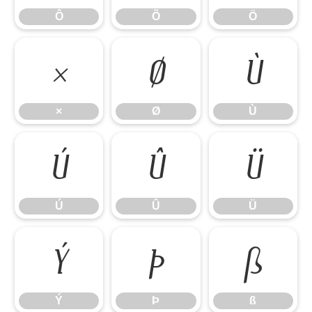
Ô
Õ
Ö
×
Ø
Ù
×
Ø
Ù
Ú
Û
Ü
Ú
Û
Ü
Ý
Þ
ß
Ý
Þ
ß