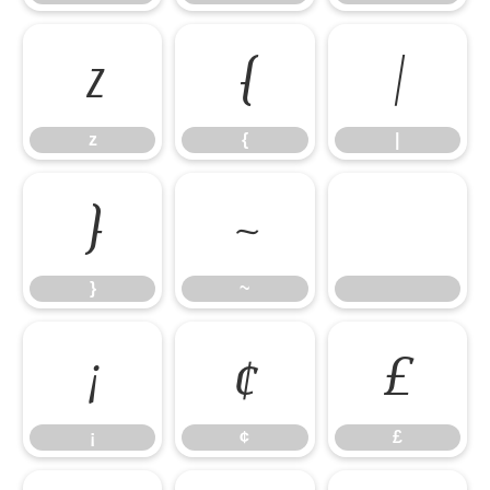
z
{
|
z
{
|
}
~
}
~
¡
¢
£
¡
¢
£