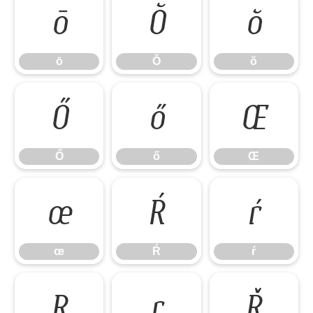
ō
Ŏ
ŏ
ō
Ŏ
ŏ
Ő
ő
Œ
Ő
ő
Œ
œ
Ŕ
ŕ
œ
Ŕ
ŕ
Ŗ
ŗ
Ř