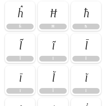
ĥ
Ħ
ħ
ĥ
Ħ
ħ
Ĩ
ĩ
Ī
Ĩ
ĩ
Ī
ī
Ĭ
ĭ
ī
Ĭ
ĭ