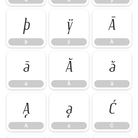
þ
ÿ
Ā
þ
ÿ
Ā
ā
Ă
ă
ā
Ă
ă
Ą
ą
Ć
Ą
ą
Ć