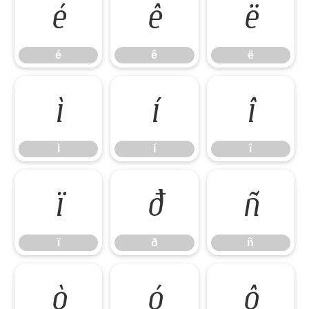
é
ê
ë
é
ê
ë
ì
í
î
ì
í
î
ï
ð
ñ
ï
ð
ñ
ò
ó
ô