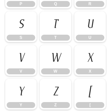
P
Q
R
S
T
U
S
T
U
V
W
X
V
W
X
Y
Z
[
Y
Z
[