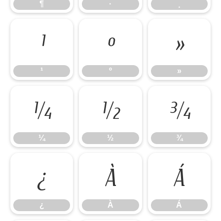
¶
·
¸
¹
º
»
¹
º
»
¼
½
¾
¼
½
¾
¿
À
Á
¿
À
Á