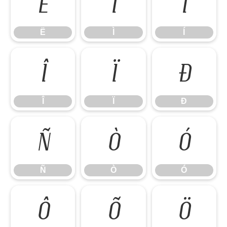
Ë
Ì
Í
Ë
Ì
Í
Î
Ï
Ð
Î
Ï
Ð
Ñ
Ò
Ó
Ñ
Ò
Ó
Ô
Õ
Ö