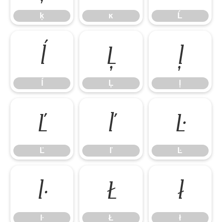
ķ
ĸ
Ĺ
ĺ
Ļ
ļ
ĺ
Ļ
ļ
Ľ
ľ
Ŀ
Ľ
ľ
Ŀ
ŀ
Ł
ł
ŀ
Ł
ł