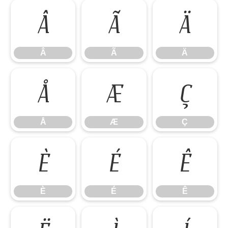
Â
Ã
Ä
Â
Ã
Ä
Å
Æ
Ç
Å
Æ
Ç
È
É
Ê
È
É
Ê