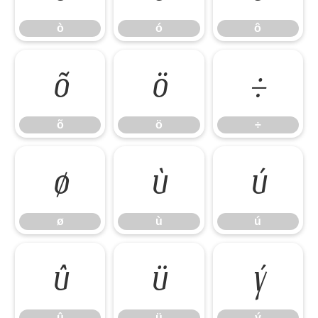
ò
ó
ô
õ
ö
÷
õ
ö
÷
ø
ù
ú
ø
ù
ú
û
ü
ý
û
ü
ý