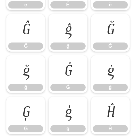
ę
Ě
ě
Ĝ
ĝ
Ğ
Ĝ
ĝ
Ğ
ğ
Ġ
ġ
ğ
Ġ
ġ
Ģ
ģ
Ĥ
Ģ
ģ
Ĥ