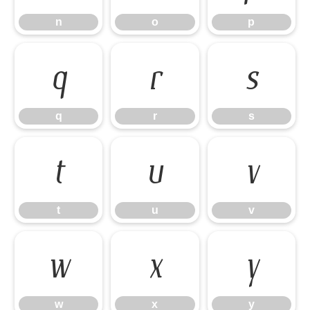
n
o
p
q
r
s
q
r
s
t
u
v
t
u
v
w
x
y
w
x
y