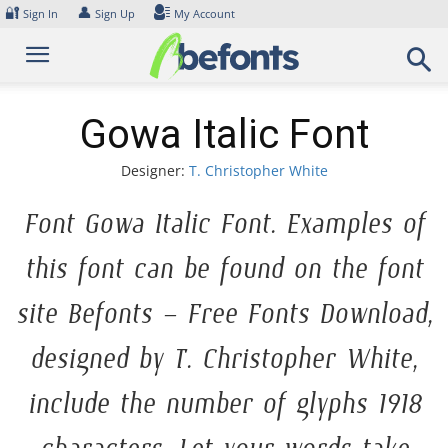
Skip
🔐
👤
Sign In
Sign Up
My Account
to
content
Gowa Italic Font
Designer:
T. Christopher White
Font Gowa Italic Font. Examples of
this font can be found on the font
site Befonts – Free Fonts Download,
designed by T. Christopher White,
include the number of glyphs 1918