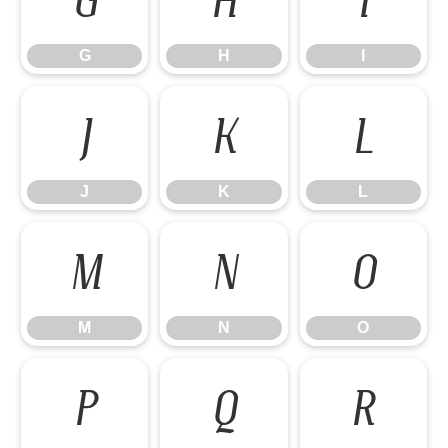
G
H
I
G
H
I
J
K
L
J
K
L
M
N
O
M
N
O
P
Q
R