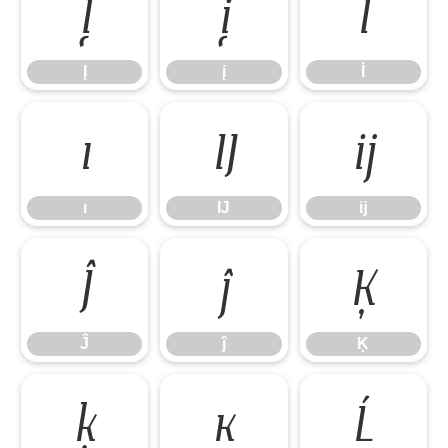
Į
į
İ
Į
į
İ
ı
Ĳ
ĳ
ı
Ĳ
ĳ
Ĵ
ĵ
Ķ
Ĵ
ĵ
Ķ
ķ
ĸ
Ĺ