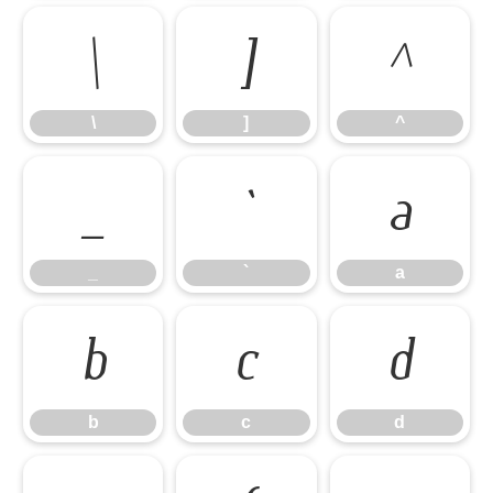
\
]
^
\
]
^
_
`
a
_
`
a
b
c
d
b
c
d