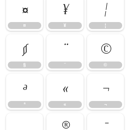
¤
¥
¦
¤
¥
¦
§
¨
©
§
¨
©
ª
«
¬
ª
«
¬
®
¯