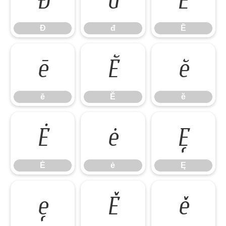
Đ
đ
Ē
Đ
đ
Ē
ē
Ĕ
ĕ
ē
Ĕ
ĕ
Ė
ė
Ę
Ė
ė
Ę
ę
Ě
ě