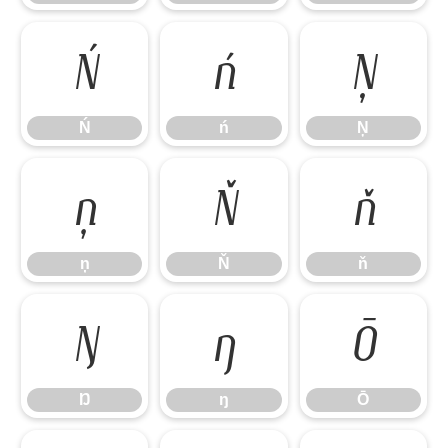
Ń
ń
Ņ
Ń
ń
Ņ
ņ
Ň
ň
ņ
Ň
ň
Ŋ
ŋ
Ō
Ŋ
ŋ
Ō