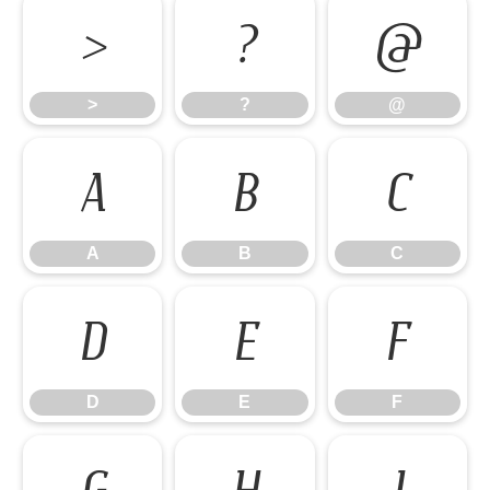
>
?
@
>
?
@
A
B
C
A
B
C
D
E
F
D
E
F