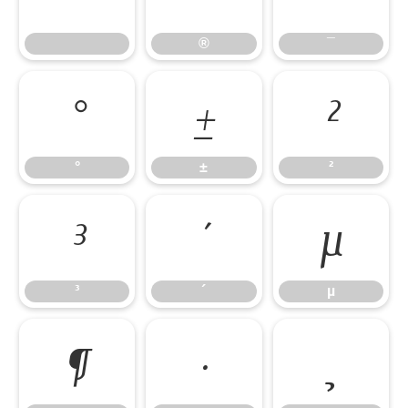
®
¯
°
±
²
°
±
²
³
´
µ
³
´
µ
¶
·
¸