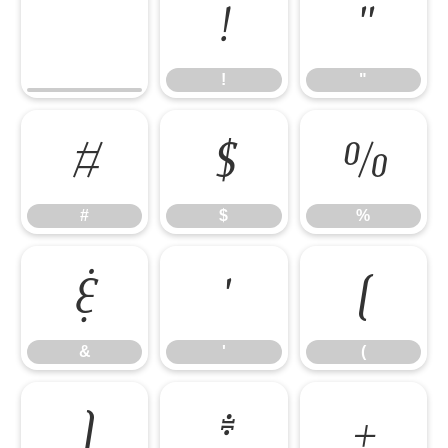
!
"
!
"
#
$
%
#
$
%
&
'
(
&
'
(
)
*
+