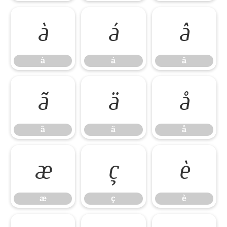
à
á
â
à
á
â
ã
ä
å
ã
ä
å
æ
ç
è
æ
ç
è