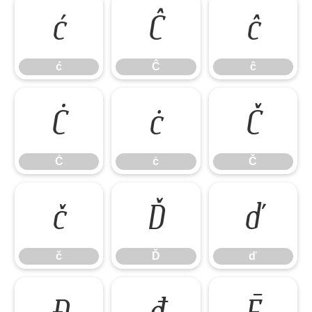
ć
Ĉ
ĉ
ć
Ĉ
ĉ
Ċ
ċ
Č
Ċ
ċ
Č
č
Ď
ď
č
Ď
ď