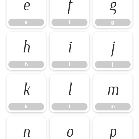
e
f
g
e
f
g
h
i
j
h
i
j
k
l
m
k
l
m
n
o
p