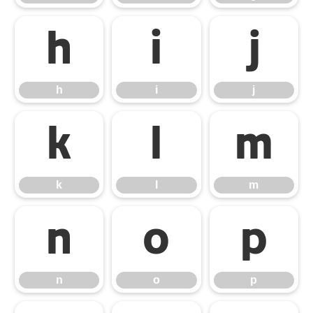
h
i
j
h
i
j
k
l
m
k
l
m
n
o
p
n
o
p