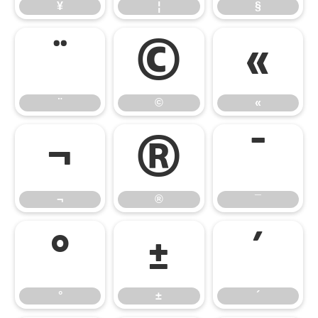
¥
¦
§
¨
©
«
¨
©
«
¬
®
¯
¬
®
¯
°
±
´
°
±
´