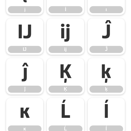
į
İ
ı
Ĳ
ĳ
Ĵ
Ĳ
ĳ
Ĵ
ĵ
Ķ
ķ
ĵ
Ķ
ķ
ĸ
Ĺ
ĺ
ĸ
Ĺ
ĺ