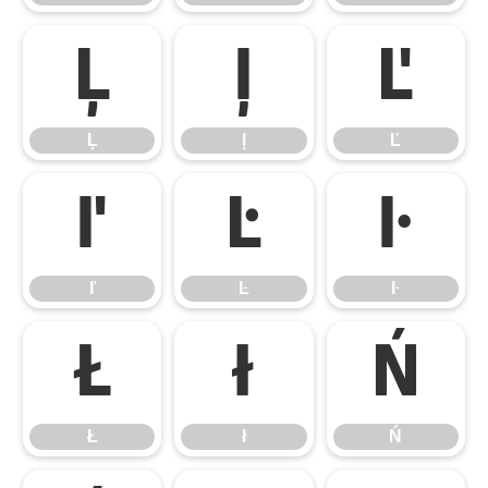
Ļ
ļ
Ľ
Ļ
ļ
Ľ
ľ
Ŀ
ŀ
ľ
Ŀ
ŀ
Ł
ł
Ń
Ł
ł
Ń