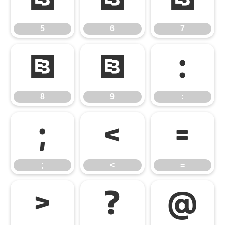
5
6
7
5
6
7
8
9
:
8
9
:
;
<
=
;
<
=
>
?
@