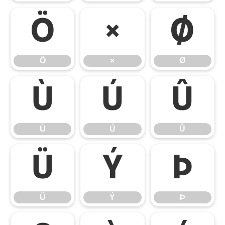
Ö
×
Ø
Ö
×
Ø
Ù
Ú
Û
Ù
Ú
Û
Ü
Ý
Þ
Ü
Ý
Þ