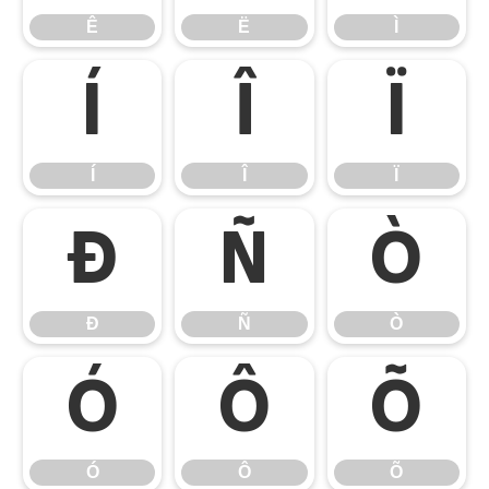
Ê
Ë
Ì
Í
Î
Ï
Í
Î
Ï
Ð
Ñ
Ò
Ð
Ñ
Ò
Ó
Ô
Õ
Ó
Ô
Õ