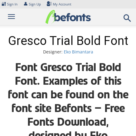
Skip
🔐
👤
Sign In
Sign Up
My Account
to
content
Gresco Trial Bold Font
Designer:
Eko Bimantara
Font Gresco Trial Bold
Font. Examples of this
font can be found on the
font site Befonts – Free
Fonts Download,