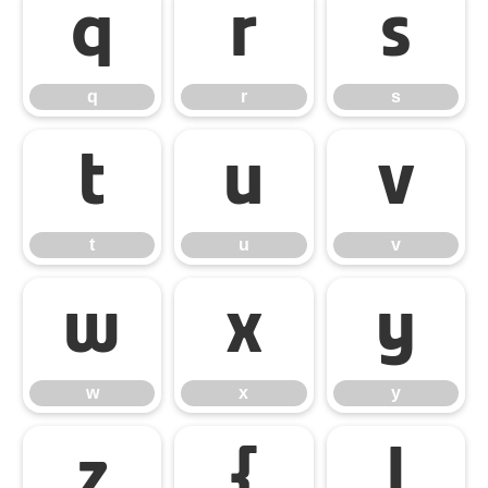
q
r
s
q
r
s
t
u
v
t
u
v
w
x
y
w
x
y
z
{
|