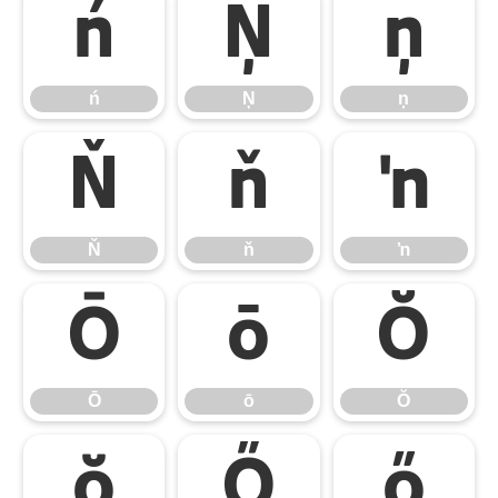
ń
Ņ
ņ
ń
Ņ
ņ
Ň
ň
ŉ
Ň
ň
ŉ
Ō
ō
Ŏ
Ō
ō
Ŏ
ŏ
Ő
ő