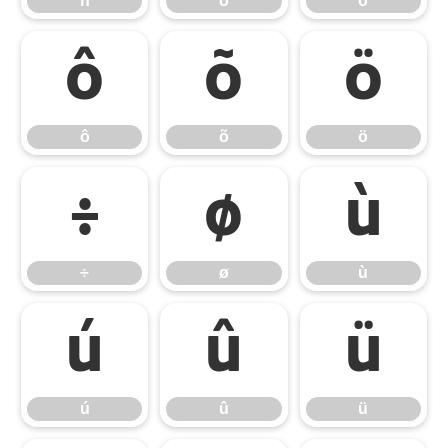
ñ
ò
ó
ô
õ
ö
ô
õ
ö
÷
ø
ù
÷
ø
ù
ú
û
ü
ú
û
ü