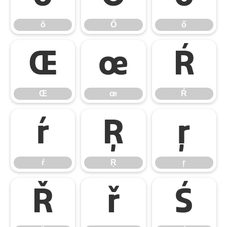
ŏ
Ő
ő
Œ
œ
Ŕ
Œ
œ
Ŕ
ŕ
Ŗ
ŗ
ŕ
Ŗ
ŗ
Ř
ř
Ś