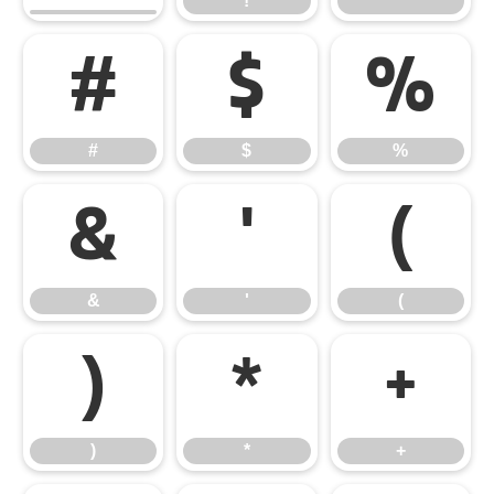
!
"
#
$
%
#
$
%
&
'
(
&
'
(
)
*
+
)
*
+