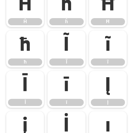
Ĥ
ĥ
Ħ
Ĥ
ĥ
Ħ
ħ
Ĩ
ĩ
ħ
Ĩ
ĩ
Ī
ī
Į
Ī
ī
Į
į
İ
ı