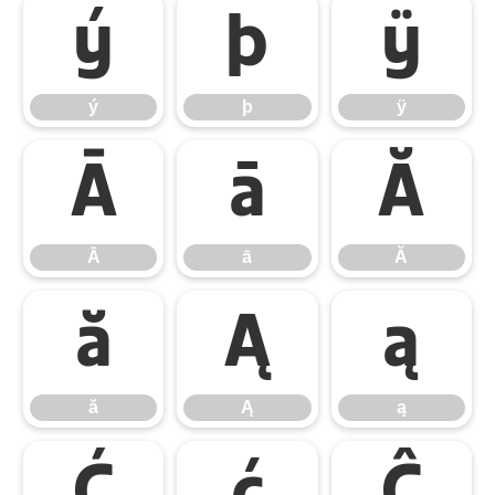
ý
þ
ÿ
ý
þ
ÿ
Ā
ā
Ă
Ā
ā
Ă
ă
Ą
ą
ă
Ą
ą