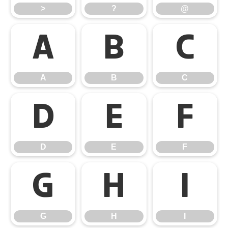
>
?
@
A
B
C
A
B
C
D
E
F
D
E
F
G
H
I
G
H
I