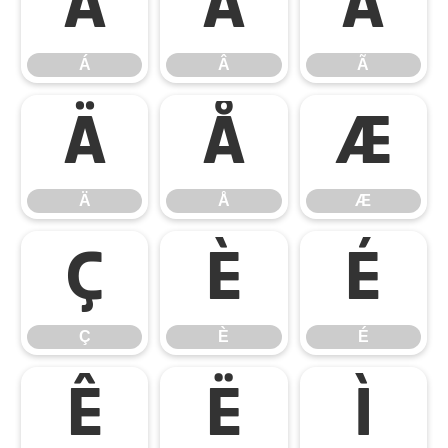
Á
Â
Ã
Á
Â
Ã
Ä
Å
Æ
Ä
Å
Æ
Ç
È
É
Ç
È
É
Ê
Ë
Ì