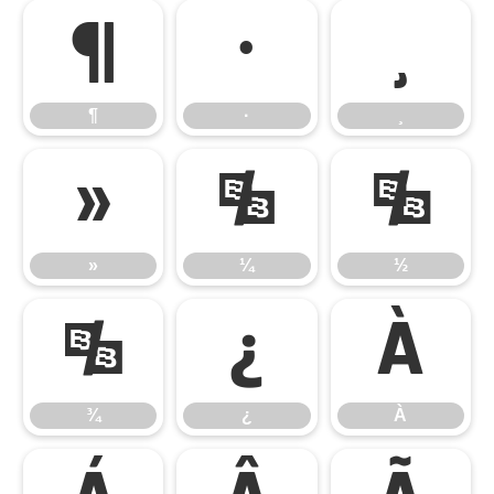
¶
·
¸
¶
·
¸
»
¼
½
»
¼
½
¾
¿
À
¾
¿
À