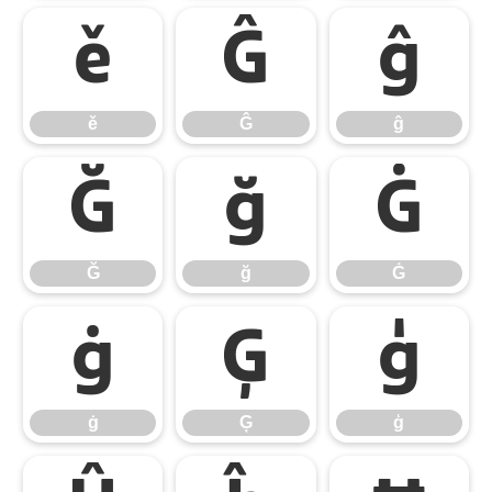
ě
Ĝ
ĝ
ě
Ĝ
ĝ
Ğ
ğ
Ġ
Ğ
ğ
Ġ
ġ
Ģ
ģ
ġ
Ģ
ģ