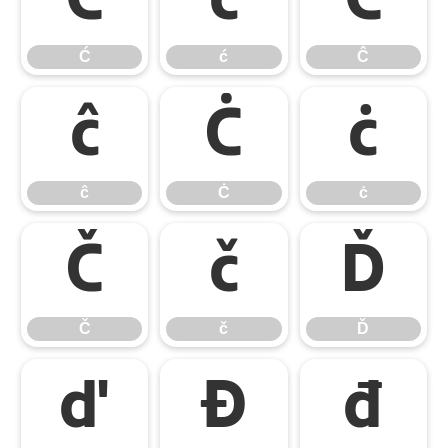
Ć
ć
Ĉ
Ć
ć
Ĉ
ĉ
Ċ
ċ
ĉ
Ċ
ċ
Č
č
Ď
Č
č
Ď
ď
Đ
đ