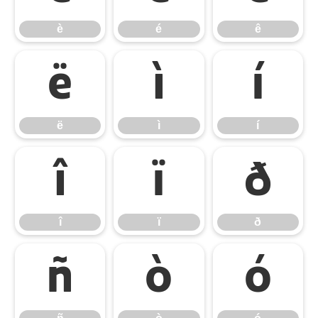
è
é
ê
ë
ì
í
ë
ì
í
î
ï
ð
î
ï
ð
ñ
ò
ó