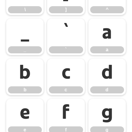
\
]
^
_
`
a
_
`
a
b
c
d
b
c
d
e
f
g
e
f
g