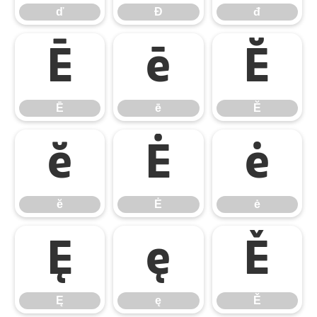
ď
Đ
đ
Ē
ē
Ĕ
Ē
ē
Ĕ
ĕ
Ė
ė
ĕ
Ė
ė
Ę
ę
Ě
Ę
ę
Ě