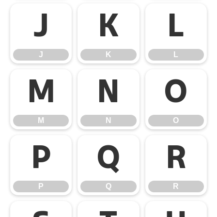
J
K
L
J
K
L
M
N
O
M
N
O
P
Q
R
P
Q
R