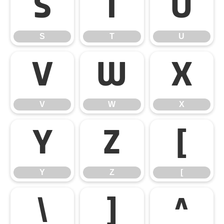
S
T
U
S
T
U
V
W
X
V
W
X
Y
Z
[
Y
Z
[
\
]
^