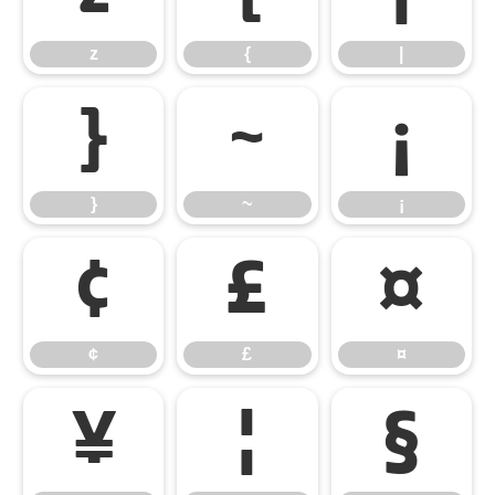
z
{
|
}
~
¡
}
~
¡
¢
£
¤
¢
£
¤
¥
¦
§