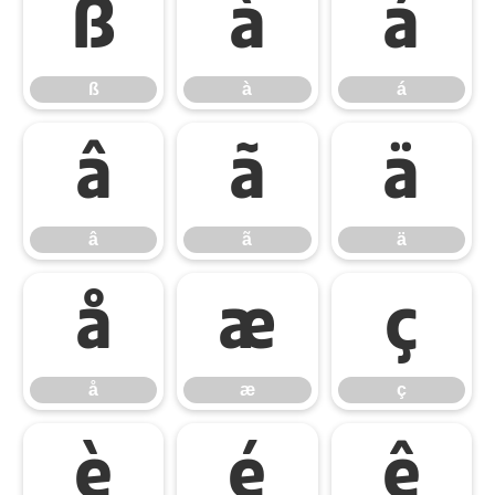
ß
à
á
ß
à
á
â
ã
ä
â
ã
ä
å
æ
ç
å
æ
ç
è
é
ê