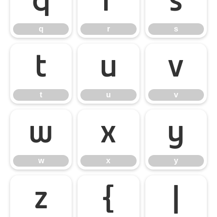
q
r
s
q
r
s
t
u
v
t
u
v
w
x
y
w
x
y
z
{
|