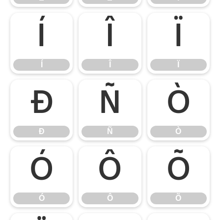
Í
Î
Ï
Í
Î
Ï
Ð
Ñ
Ò
Ð
Ñ
Ò
Ó
Ô
Õ
Ó
Ô
Õ