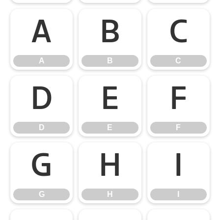
A
B
C
A
B
C
D
E
F
D
E
F
G
H
I
G
H
I