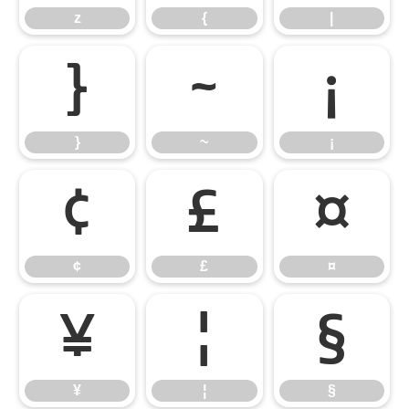
z
{
|
}
~
¡
}
~
¡
¢
£
¤
¢
£
¤
¥
¦
§
¥
¦
§