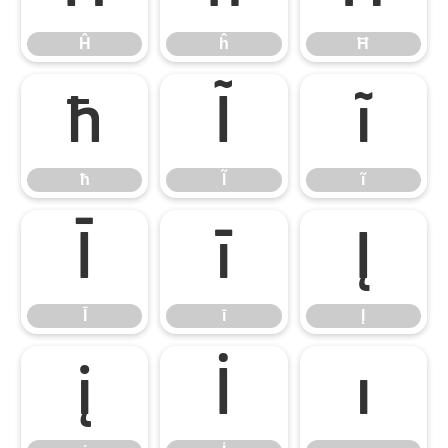
Ĥ
ĥ
Ħ
ħ
Ĩ
ĩ
ħ
Ĩ
ĩ
Ī
ī
Į
Ī
ī
Į
į
İ
ı