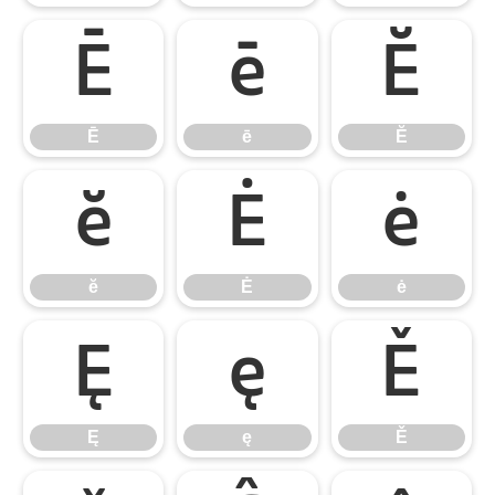
Ē
ē
Ĕ
Ē
ē
Ĕ
ĕ
Ė
ė
ĕ
Ė
ė
Ę
ę
Ě
Ę
ę
Ě