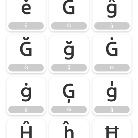
ě
Ĝ
ĝ
ě
Ĝ
ĝ
Ğ
ğ
Ġ
Ğ
ğ
Ġ
ġ
Ģ
ģ
ġ
Ģ
ģ
Ĥ
ĥ
Ħ