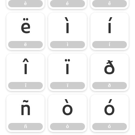
è
é
ê
ë
ì
í
ë
ì
í
î
ï
ð
î
ï
ð
ñ
ò
ó
ñ
ò
ó