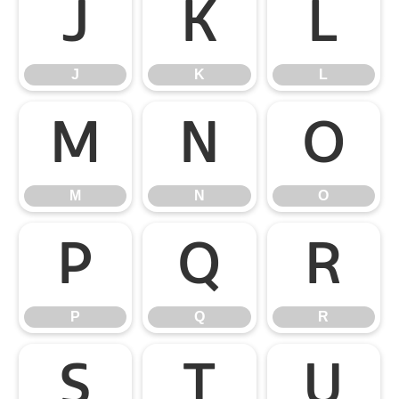
J
K
L
J
K
L
M
N
O
M
N
O
P
Q
R
P
Q
R
S
T
U