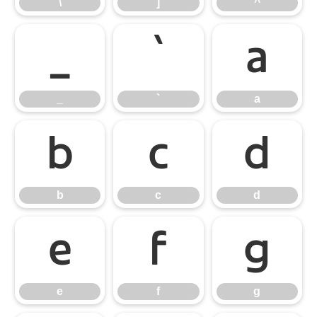
\
]
^
_
`
a
_
`
a
b
c
d
b
c
d
e
f
g
e
f
g