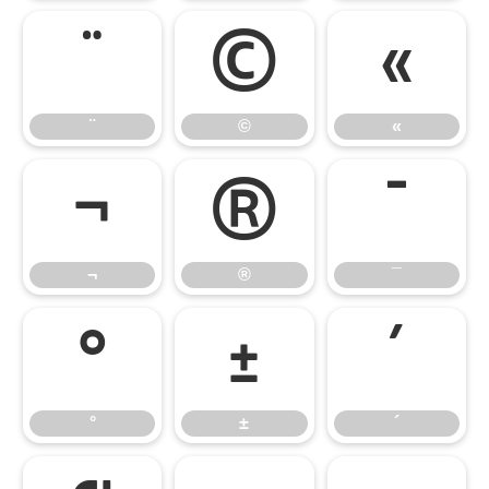
¨
©
«
¨
©
«
¬
®
¯
¬
®
¯
°
±
´
°
±
´