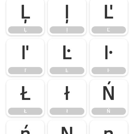
Ļ
ļ
Ľ
Ļ
ļ
Ľ
ľ
Ŀ
ŀ
ľ
Ŀ
ŀ
Ł
ł
Ń
Ł
ł
Ń