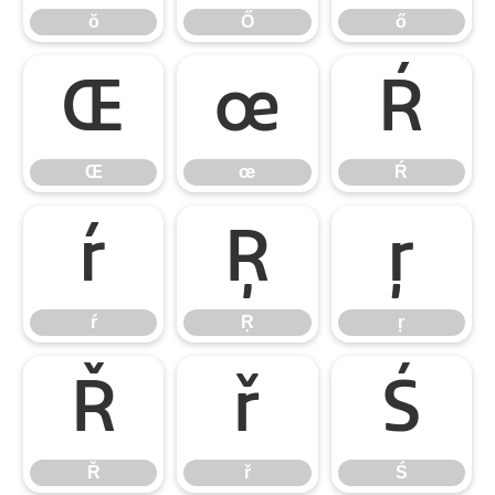
ŏ
Ő
ő
Œ
œ
Ŕ
Œ
œ
Ŕ
ŕ
Ŗ
ŗ
ŕ
Ŗ
ŗ
Ř
ř
Ś
Ř
ř
Ś