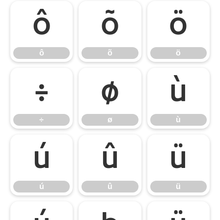
ô
õ
ö
ô
õ
ö
÷
ø
ù
÷
ø
ù
ú
û
ü
ú
û
ü