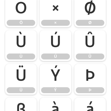
Ö
×
Ø
Ö
×
Ø
Ù
Ú
Û
Ù
Ú
Û
Ü
Ý
Þ
Ü
Ý
Þ
ß
à
á