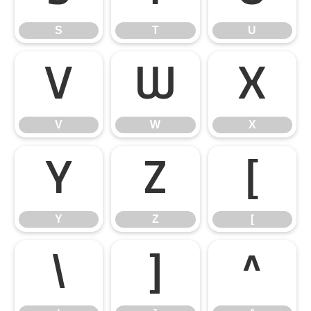
S
T
U
V
W
X
V
W
X
Y
Z
[
Y
Z
[
\
]
^