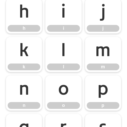
h
i
j
h
i
j
k
l
m
k
l
m
n
o
p
n
o
p