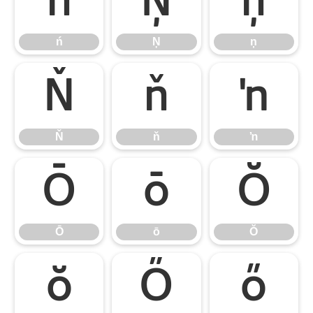
ń
Ņ
ņ
ń
Ņ
ņ
Ň
ň
ŉ
Ň
ň
ŉ
Ō
ō
Ŏ
Ō
ō
Ŏ
ŏ
Ő
ő