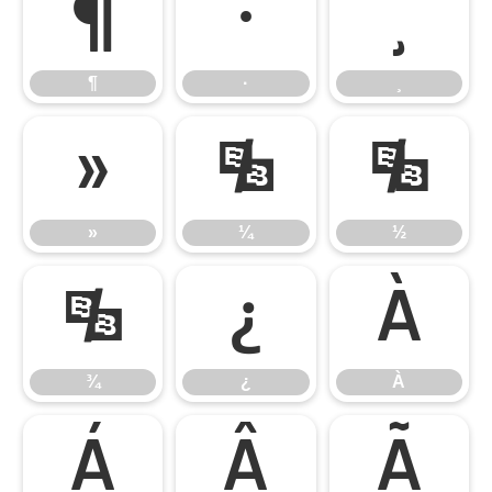
¶
·
¸
¶
·
¸
»
¼
½
»
¼
½
¾
¿
À
¾
¿
À
Á
Â
Ã