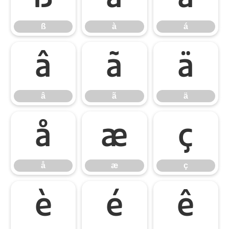
ß
à
á
â
ã
ä
â
ã
ä
å
æ
ç
å
æ
ç
è
é
ê