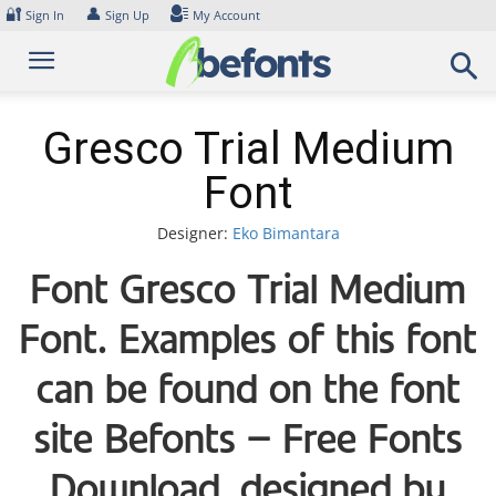
Skip
🔐
👤
Sign In
Sign Up
My Account
to
content
Gresco Trial Medium
Font
Designer:
Eko Bimantara
Font Gresco Trial Medium
Font. Examples of this font
can be found on the font
site Befonts – Free Fonts
Download, designed by