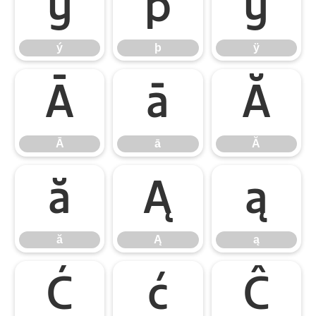
ý
þ
ÿ
ý
þ
ÿ
Ā
ā
Ă
Ā
ā
Ă
ă
Ą
ą
ă
Ą
ą
Ć
ć
Ĉ