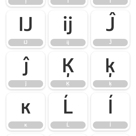
į
İ
ı
Ĳ
ĳ
Ĵ
Ĳ
ĳ
Ĵ
ĵ
Ķ
ķ
ĵ
Ķ
ķ
ĸ
Ĺ
ĺ
ĸ
Ĺ
ĺ