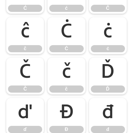
Ć
ć
Ĉ
ĉ
Ċ
ċ
ĉ
Ċ
ċ
Č
č
Ď
Č
č
Ď
ď
Đ
đ
ď
Đ
đ