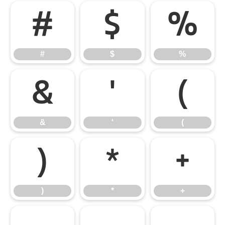
#
$
%
#
$
%
&
'
(
&
'
(
)
*
+
)
*
+