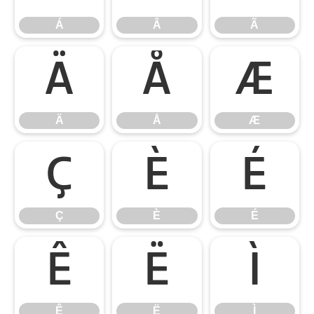
Á
Â
Ã
Ä
Å
Æ
Ä
Å
Æ
Ç
È
É
Ç
È
É
Ê
Ë
Ì
Ê
Ë
Ì