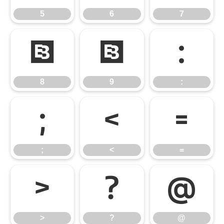
5
6
7
8
9
:
8
9
:
;
<
=
;
<
=
>
?
@
>
?
@