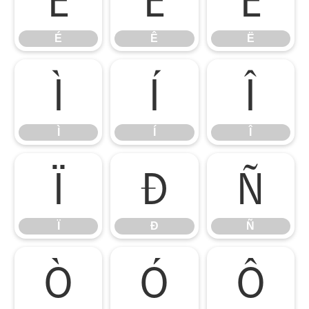
É
Ê
Ë
É
Ê
Ë
Ì
Í
Î
Ì
Í
Î
Ï
Ð
Ñ
Ï
Ð
Ñ
Ò
Ó
Ô