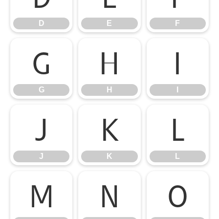
D
E
F
G
H
I
G
H
I
J
K
L
J
K
L
M
N
O