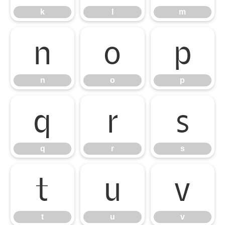
k
l
m
n
o
p
n
o
p
q
r
s
q
r
s
t
u
v
t
u
v