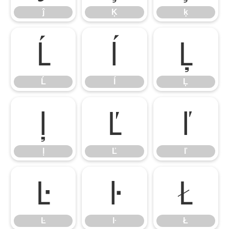
ĵ
Ķ
ķ
Ĺ
ĺ
Ļ
Ĺ
ĺ
Ļ
ļ
Ľ
ľ
ļ
Ľ
ľ
Ŀ
ŀ
Ł
Ŀ
ŀ
Ł