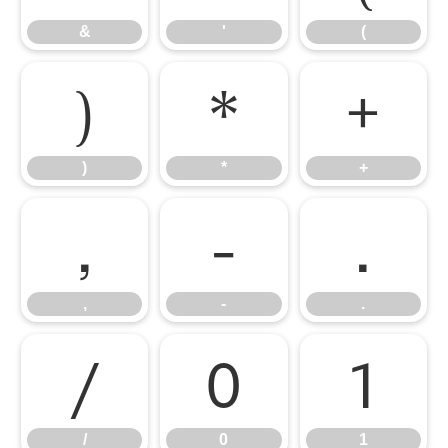
&
'
(
)
*
+
)
*
+
,
-
.
,
-
.
/
0
1
/
0
1