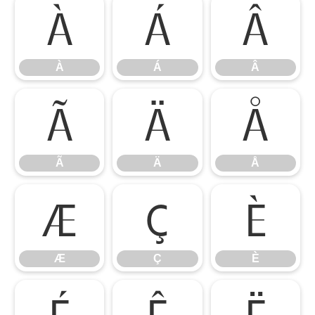
À
Á
Â
À
Á
Â
Ã
Ä
Å
Ã
Ä
Å
Æ
Ç
È
Æ
Ç
È