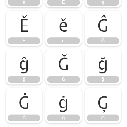
ė
Ę
ę
Ě
ě
Ĝ
Ě
ě
Ĝ
ĝ
Ğ
ğ
ĝ
Ğ
ğ
Ġ
ġ
Ģ
Ġ
ġ
Ģ