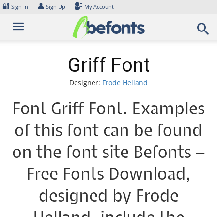
Skip
🔐
👤
Sign In
Sign Up
My Account
to
content
Griff Font
Designer:
Frode Helland
Font Griff Font. Examples
of this font can be found
on the font site Befonts –
Free Fonts Download,
designed by Frode