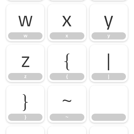
w
x
y
w
x
y
z
{
|
z
{
|
}
~
}
~