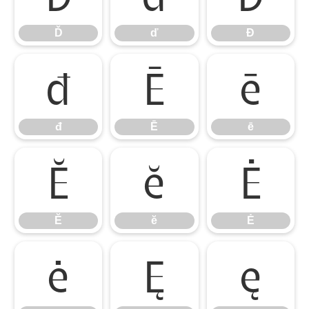
Ď
ď
Đ
đ
Ē
ē
đ
Ē
ē
Ĕ
ĕ
Ė
Ĕ
ĕ
Ė
ė
Ę
ę