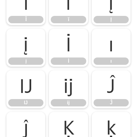
Ĭ
ĭ
Į
Ĭ
ĭ
Į
į
İ
ı
į
İ
ı
Ĳ
ĳ
Ĵ
Ĳ
ĳ
Ĵ
ĵ
Ķ
ķ