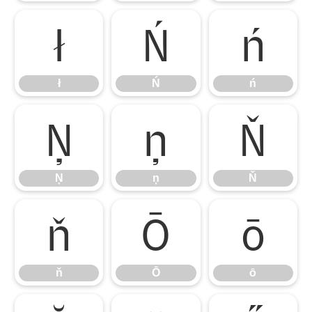
ł
Ń
ń
ł
Ń
ń
Ņ
ņ
Ň
Ņ
ņ
Ň
ň
Ō
ō
ň
Ō
ō