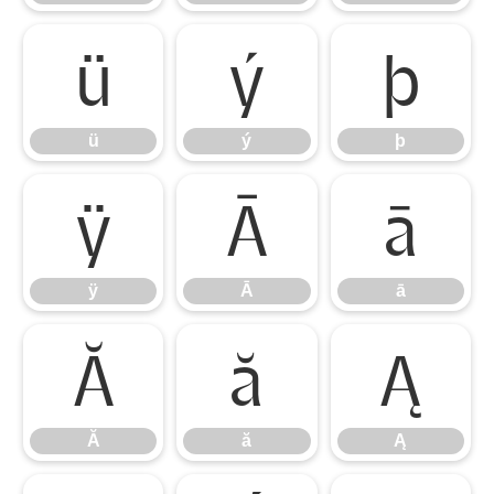
ü
ý
þ
ü
ý
þ
ÿ
Ā
ā
ÿ
Ā
ā
Ă
ă
Ą
Ă
ă
Ą