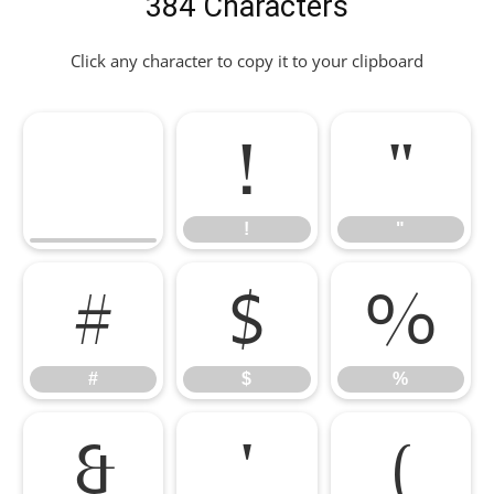
384 Characters
Click any character to copy it to your clipboard
!
"
!
"
#
$
%
#
$
%
&
'
(