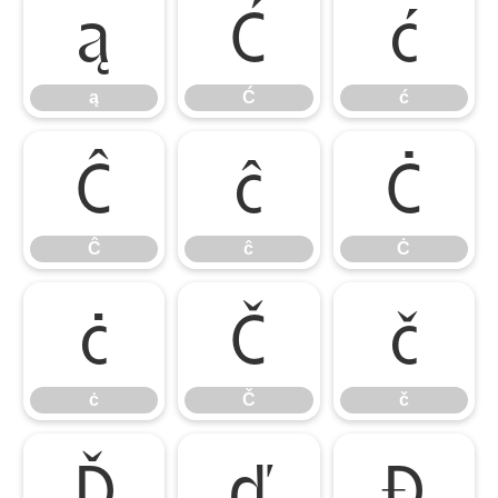
ą
Ć
ć
ą
Ć
ć
Ĉ
ĉ
Ċ
Ĉ
ĉ
Ċ
ċ
Č
č
ċ
Č
č
Ď
ď
Đ