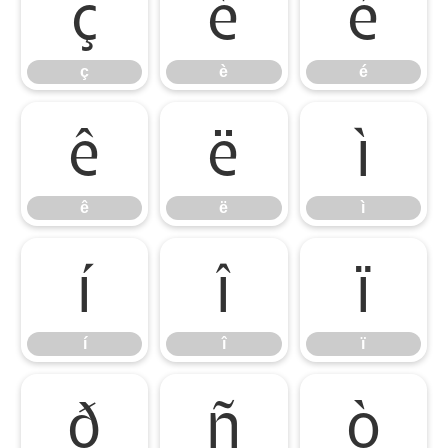
ç
è
é
ç
è
é
ê
ë
ì
ê
ë
ì
í
î
ï
í
î
ï
ð
ñ
ò