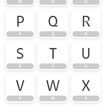
M
N
O
P
Q
R
P
Q
R
S
T
U
S
T
U
V
W
X
V
W
X