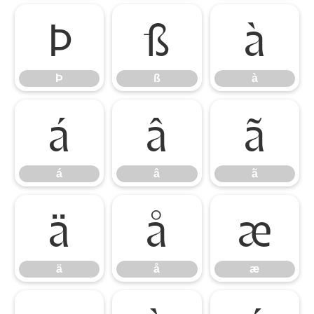
Þ
ß
à
Þ
ß
à
á
â
ã
á
â
ã
ä
å
æ
ä
å
æ