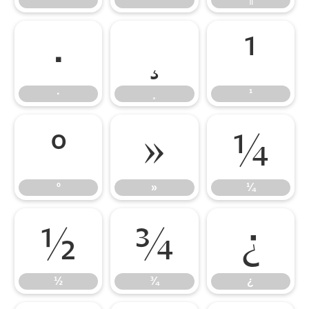
·
¸
¹
·
¸
¹
º
»
¼
º
»
¼
½
¾
¿
½
¾
¿