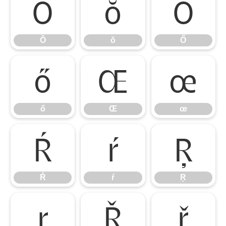
Ŏ
ŏ
Ő
Ŏ
ŏ
Ő
ő
Œ
œ
ő
Œ
œ
Ŕ
ŕ
Ŗ
Ŕ
ŕ
Ŗ
ŗ
Ř
ř