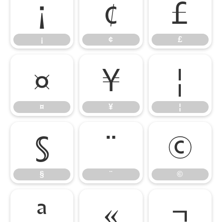
¡
¢
£
¡
¢
£
¤
¥
¦
¤
¥
¦
§
¨
©
§
¨
©
ª
«
¬