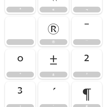
ª
«
¬
®
¯
®
¯
°
±
²
°
±
²
³
´
¶
³
´
¶