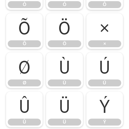
Ò
Ó
Ô
Õ
Ö
×
Õ
Ö
×
Ø
Ù
Ú
Ø
Ù
Ú
Û
Ü
Ý
Û
Ü
Ý