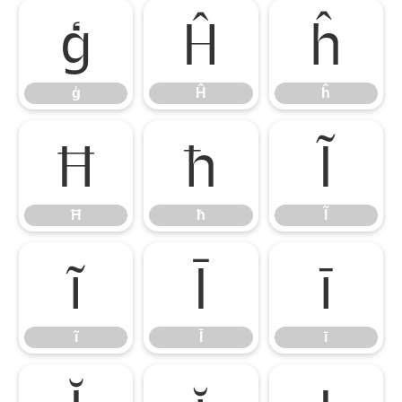
ģ
Ĥ
ĥ
ģ
Ĥ
ĥ
Ħ
ħ
Ĩ
Ħ
ħ
Ĩ
ĩ
Ī
ī
ĩ
Ī
ī