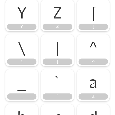
Y
Z
[
Y
Z
[
\
]
^
\
]
^
_
`
a
_
`
a