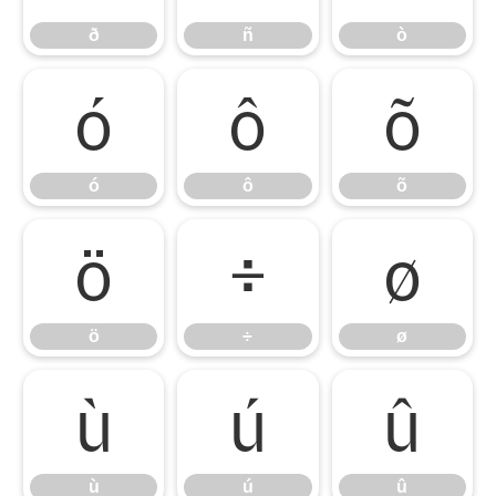
ð
ñ
ò
ó
ô
õ
ó
ô
õ
ö
÷
ø
ö
÷
ø
ù
ú
û
ù
ú
û