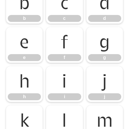
b
c
d
b
c
d
e
f
g
e
f
g
h
i
j
h
i
j
k
l
m