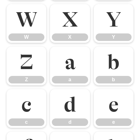
W
X
Y
W
X
Y
Z
a
b
Z
a
b
c
d
e
c
d
e