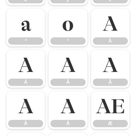
ª
º
À
ª
º
À
Á
Â
Ã
Á
Â
Ã
Ä
Å
Æ
Ä
Å
Æ