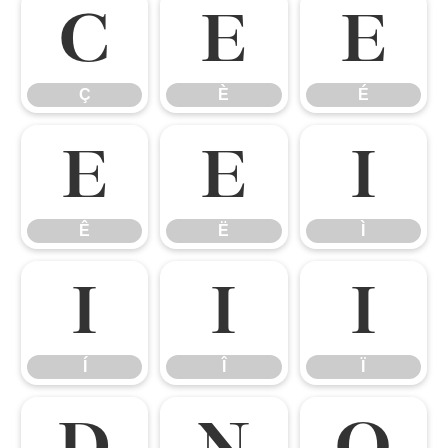
Ç
È
É
Ç
È
É
Ê
Ë
Ì
Ê
Ë
Ì
Í
Î
Ï
Í
Î
Ï
Ð
Ñ
Ò