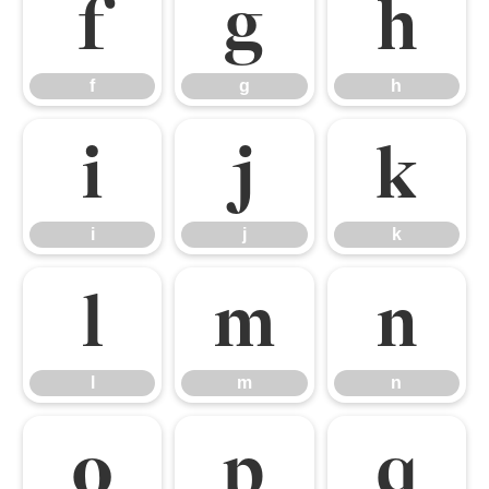
f
g
h
f
g
h
i
j
k
i
j
k
l
m
n
l
m
n
o
p
q