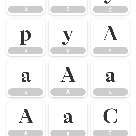
û
ü
ý
þ
ÿ
Ā
þ
ÿ
Ā
ā
Ă
ă
ā
Ă
ă
Ą
ą
Ć
Ą
ą
Ć