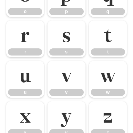
o
p
q
r
s
t
r
s
t
u
v
w
u
v
w
x
y
z
x
y
z