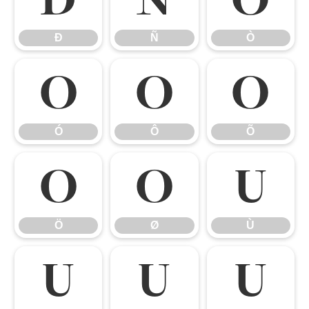
Ð
Ñ
Ò
Ó
Ô
Õ
Ó
Ô
Õ
Ö
Ø
Ù
Ö
Ø
Ù
Ú
Û
Ü