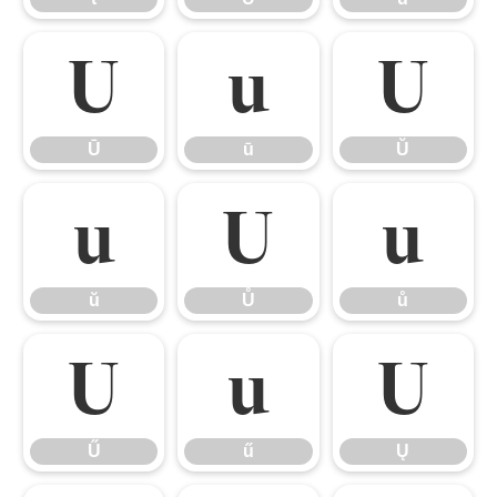
Ū
ū
Ŭ
Ū
ū
Ŭ
ŭ
Ů
ů
ŭ
Ů
ů
Ű
ű
Ų
Ű
ű
Ų