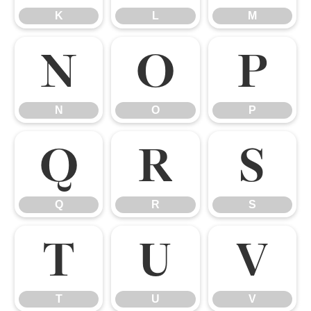
K
L
M
N
O
P
N
O
P
Q
R
S
Q
R
S
T
U
V
T
U
V