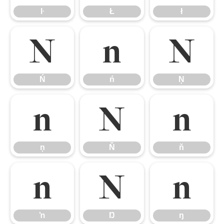
ŀ
Ł
ł
Ń
ń
Ņ
Ń
ń
Ņ
ņ
Ň
ň
ņ
Ň
ň
ŉ
Ŋ
ŋ
ŉ
Ŋ
ŋ