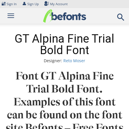
Skip
🔐
👤
Sign In
Sign Up
My Account
to
content
GT Alpina Fine Trial
Bold Font
Designer:
Reto Moser
Font GT Alpina Fine
Trial Bold Font.
Examples of this font
can be found on the font
site Befonts – Free Fonts