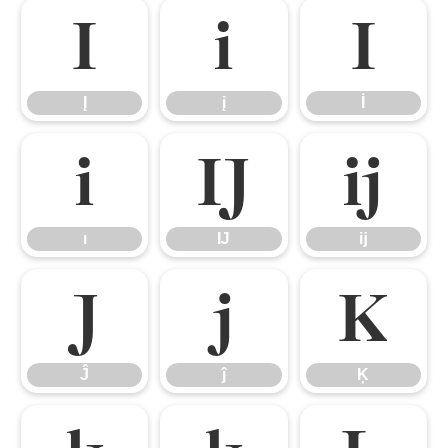
Į
į
İ
Į
į
İ
ı
Ĳ
ĳ
ı
Ĳ
ĳ
Ĵ
ĵ
Ķ
Ĵ
ĵ
Ķ