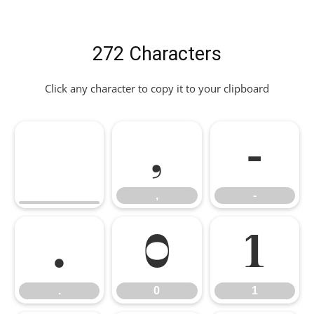
272 Characters
Click any character to copy it to your clipboard
,
-
,
-
.
0
1
.
0
1