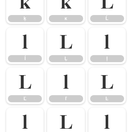
ķ
ĸ
Ĺ
ķ
ĸ
Ĺ
ĺ
Ļ
ļ
ĺ
Ļ
ļ
Ľ
ľ
Ŀ
Ľ
ľ
Ŀ
ŀ
Ł
ł