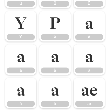
Ú
Û
Ü
Ý
Þ
à
Ý
Þ
à
á
â
ã
á
â
ã
ä
å
æ
ä
å
æ