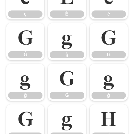
ę
Ě
ě
Ĝ
ĝ
Ğ
Ĝ
ĝ
Ğ
ğ
Ġ
ġ
ğ
Ġ
ġ
Ģ
ģ
Ĥ