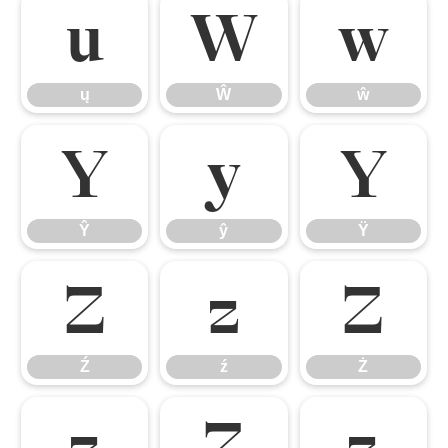
ų
Ŵ
ŵ
ų
Ŵ
ŵ
Ŷ
ŷ
Ÿ
Ŷ
ŷ
Ÿ
Ź
ź
Ż
Ź
ź
Ż
ż
Ž
ž