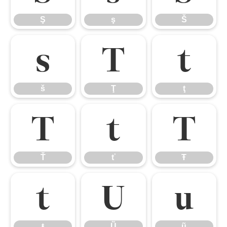
Ş
ş
Š
š
Ţ
ţ
š
Ţ
ţ
Ť
ť
Ŧ
Ť
ť
Ŧ
ŧ
Ũ
ũ
ŧ
Ũ
ũ