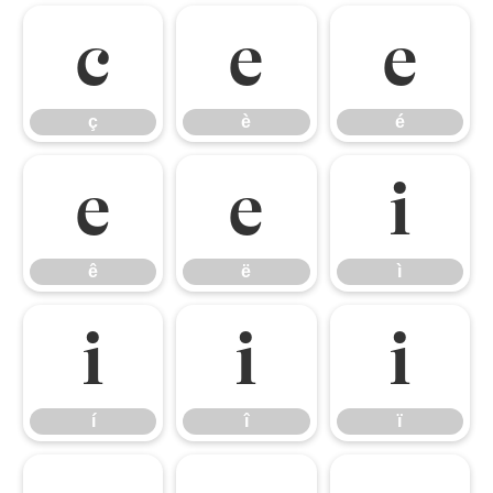
ç
è
é
ç
è
é
ê
ë
ì
ê
ë
ì
í
î
ï
í
î
ï