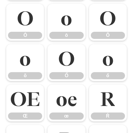
Ō
ō
Ŏ
Ō
ō
Ŏ
ŏ
Ő
ő
ŏ
Ő
ő
Œ
œ
Ŕ
Œ
œ
Ŕ