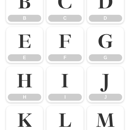
B
C
D
B
C
D
E
F
G
E
F
G
H
I
J
H
I
J
K
L
M