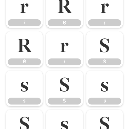
ŕ
Ŗ
ŗ
ŕ
Ŗ
ŗ
Ř
ř
Ś
Ř
ř
Ś
ś
Ŝ
ŝ
ś
Ŝ
ŝ
Ş
ş
Š