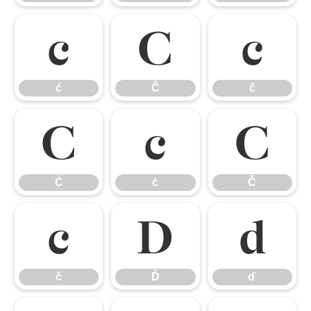
ć
Ĉ
ĉ
ć
Ĉ
ĉ
Ċ
ċ
Č
Ċ
ċ
Č
č
Ď
ď
č
Ď
ď