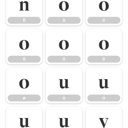
ñ
ò
ó
ñ
ò
ó
ô
õ
ö
ô
õ
ö
ø
ù
ú
ø
ù
ú
û
ü
ý