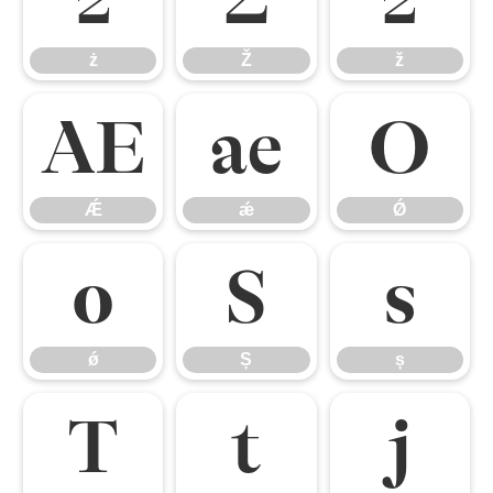
ż
Ž
ž
Ǽ
ǽ
Ǿ
Ǽ
ǽ
Ǿ
ǿ
Ș
ș
ǿ
Ș
ș
Ț
ț
ȷ