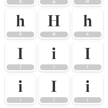
Ģ
ģ
Ĥ
ĥ
Ħ
ħ
ĥ
Ħ
ħ
Ĩ
ĩ
Ī
Ĩ
ĩ
Ī
ī
Ĭ
ĭ
ī
Ĭ
ĭ