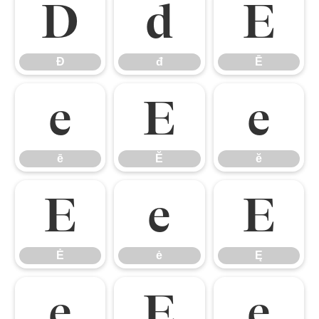
Đ
đ
Ē
Đ
đ
Ē
ē
Ĕ
ĕ
ē
Ĕ
ĕ
Ė
ė
Ę
Ė
ė
Ę
ę
Ě
ě