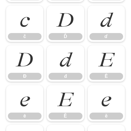
č
Ď
ď
č
Ď
ď
Đ
đ
Ē
Đ
đ
Ē
ē
Ĕ
ĕ
ē
Ĕ
ĕ