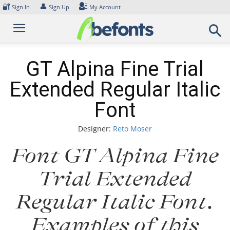
Skip
🔐
👤
Sign In
Sign Up
My Account
to
content
GT Alpina Fine Trial
Extended Regular Italic
Font
Designer:
Reto Moser
Font GT Alpina Fine
Trial Extended
Regular Italic Font.
Examples of this