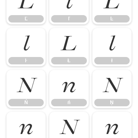
Ľ
ľ
Ŀ
Ľ
ľ
Ŀ
ŀ
Ł
ł
ŀ
Ł
ł
Ń
ń
Ņ
Ń
ń
Ņ
ņ
Ň
ň