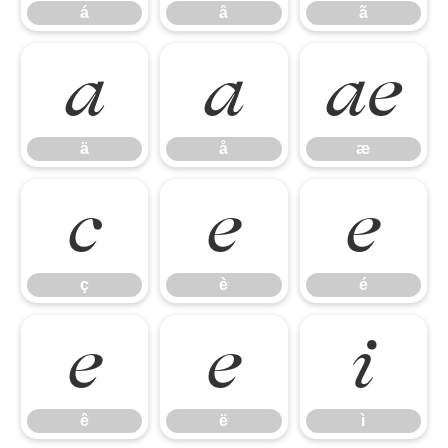
á
â
ã
ä
å
æ
ä
å
æ
ç
è
é
ç
è
é
ê
ë
ì
ê
ë
ì