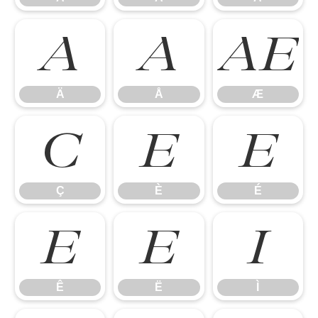
Ä
Å
Æ
Ä
Å
Æ
Ç
È
É
Ç
È
É
Ê
Ë
Ì
Ê
Ë
Ì