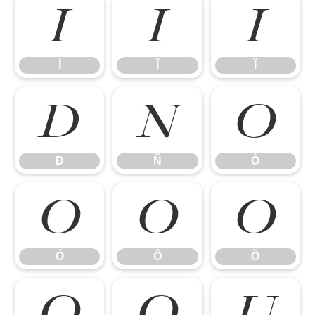
Í
Î
Ï
Í
Î
Ï
Ð
Ñ
Ò
Ð
Ñ
Ò
Ó
Ô
Õ
Ó
Ô
Õ
Ö
Ø
Ù