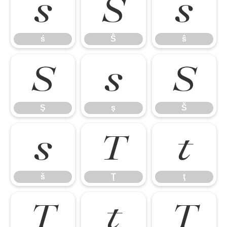
ś
Ŝ
ŝ
ś
Ŝ
ŝ
Ş
ş
Š
Ş
ş
Š
š
Ţ
ţ
š
Ţ
ţ
Ť
ť
Ŧ