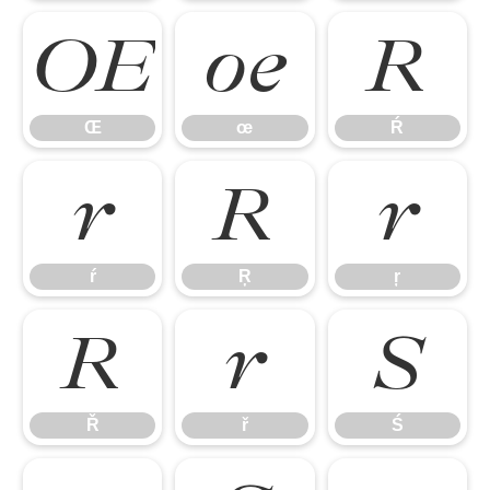
Œ
œ
Ŕ
Œ
œ
Ŕ
ŕ
Ŗ
ŗ
ŕ
Ŗ
ŗ
Ř
ř
Ś
Ř
ř
Ś