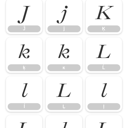
Ĵ
ĵ
Ķ
Ĵ
ĵ
Ķ
ķ
ĸ
Ĺ
ķ
ĸ
Ĺ
ĺ
Ļ
ļ
ĺ
Ļ
ļ