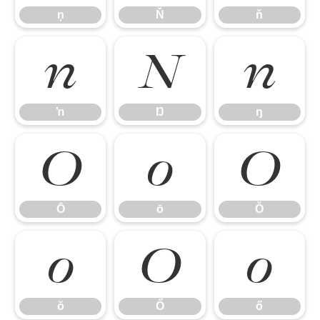
ņ
Ň
ň
ŉ
Ŋ
ŋ
ŉ
Ŋ
ŋ
Ō
ō
Ŏ
Ō
ō
Ŏ
ŏ
Ő
ő
ŏ
Ő
ő