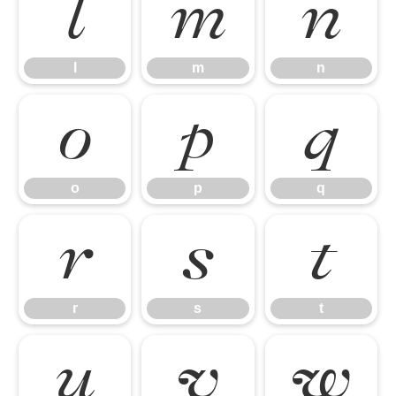
l
m
n
l
m
n
o
p
q
o
p
q
r
s
t
r
s
t
u
v
w