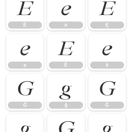
Ė
ė
Ę
Ė
ė
Ę
ę
Ě
ě
ę
Ě
ě
Ĝ
ĝ
Ğ
Ĝ
ĝ
Ğ
ğ
Ġ
ġ