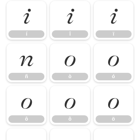
í
î
ï
í
î
ï
ñ
ò
ó
ñ
ò
ó
ô
õ
ö
ô
õ
ö