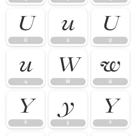
Ű
ű
Ų
Ű
ű
Ų
ų
Ŵ
ŵ
ų
Ŵ
ŵ
Ŷ
ŷ
Ÿ
Ŷ
ŷ
Ÿ