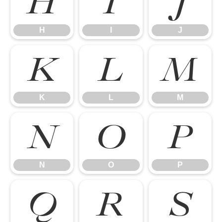
H
I
J
H
I
J
K
L
M
K
L
M
N
O
P
N
O
P
Q
R
S