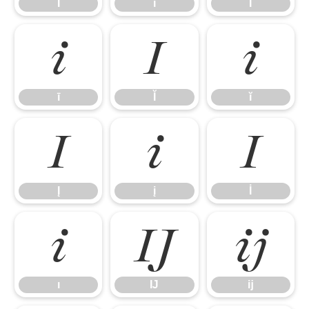
Ĩ
ĩ
Ī
ī
Ĭ
ĭ
ī
Ĭ
ĭ
Į
į
İ
Į
į
İ
ı
Ĳ
ĳ
ı
Ĳ
ĳ