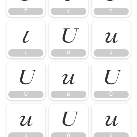
Ť
ť
Ŧ
ŧ
Ũ
ũ
ŧ
Ũ
ũ
Ū
ū
Ŭ
Ū
ū
Ŭ
ŭ
Ů
ů
ŭ
Ů
ů