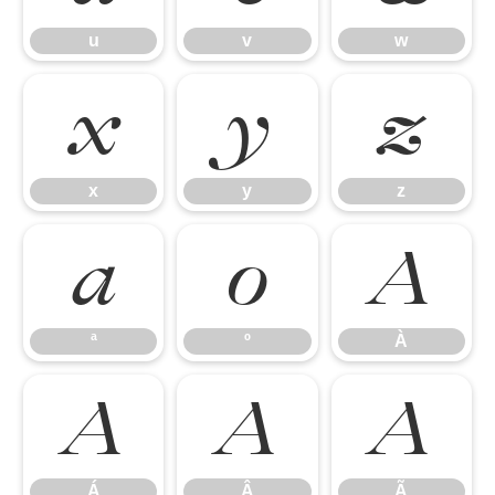
u
v
w
x
y
z
x
y
z
ª
º
À
ª
º
À
Á
Â
Ã
Á
Â
Ã