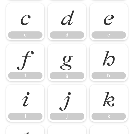
c
d
e
c
d
e
f
g
h
f
g
h
i
j
k
i
j
k