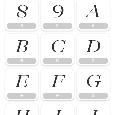
8
9
A
8
9
A
B
C
D
B
C
D
E
F
G
E
F
G