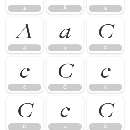
ā
Ă
ă
Ą
ą
Ć
Ą
ą
Ć
ć
Ĉ
ĉ
ć
Ĉ
ĉ
Ċ
ċ
Č
Ċ
ċ
Č