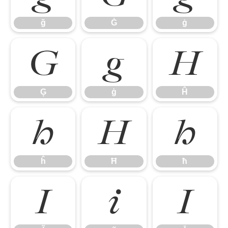
ğ
Ġ
ġ
Ģ
ģ
Ĥ
Ģ
ģ
Ĥ
ĥ
Ħ
ħ
ĥ
Ħ
ħ
Ĩ
ĩ
Ī