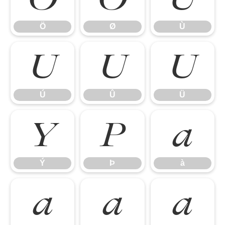
Ö
Ø
Ù
Ú
Û
Ü
Ú
Û
Ü
Ý
Þ
à
Ý
Þ
à
á
â
ã