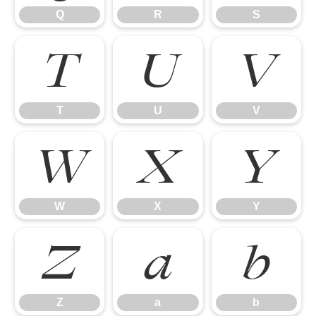
Q
R
S
T
U
V
T
U
V
W
X
Y
W
X
Y
Z
a
b
Z
a
b