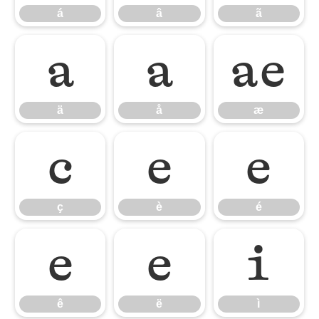
á
â
ã
ä
å
æ
ä
å
æ
ç
è
é
ç
è
é
ê
ë
ì
ê
ë
ì