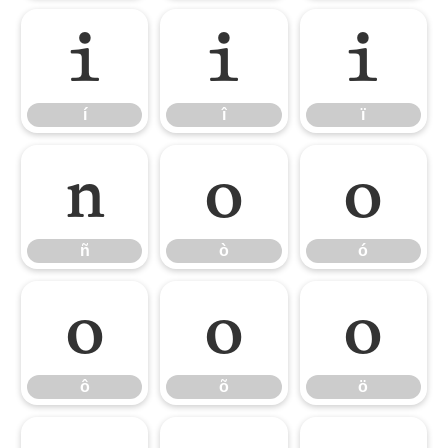
í
î
ï
í
î
ï
ñ
ò
ó
ñ
ò
ó
ô
õ
ö
ô
õ
ö