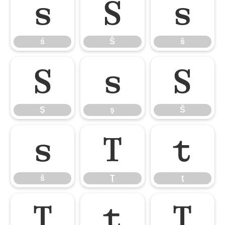
ś
Ŝ
ŝ
ś
Ŝ
ŝ
Ş
ş
Š
Ş
ş
Š
š
Ţ
ţ
š
Ţ
ţ
Ť
ť
Ŧ