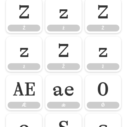
Ź
ź
Ż
Ź
ź
Ż
ż
Ž
ž
ż
Ž
ž
Ǽ
ǽ
Ǿ
Ǽ
ǽ
Ǿ