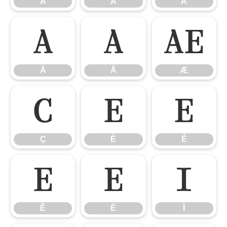
Á
Â
Ã
Ä
Å
Æ
Ä
Å
Æ
Ç
È
É
Ç
È
É
Ê
Ë
Ì
Ê
Ë
Ì