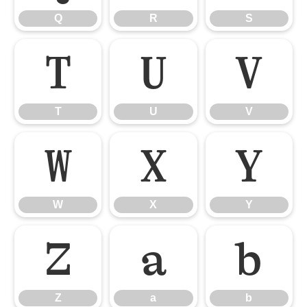
Q
R
S
T
U
V
T
U
V
W
X
Y
W
X
Y
Z
a
b
Z
a
b