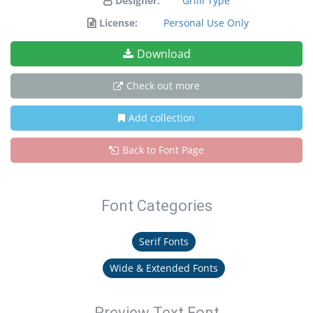
Designer:
Grilli Type
License:
Personal Use Only
Download
Check out more
Add collection
Back to Font Page
Font Categories
Serif Fonts
Wide & Extended Fonts
Preview Text Font