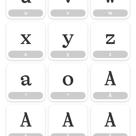
u
v
w
x
y
z
x
y
z
ª
º
À
ª
º
À
Á
Â
Ã