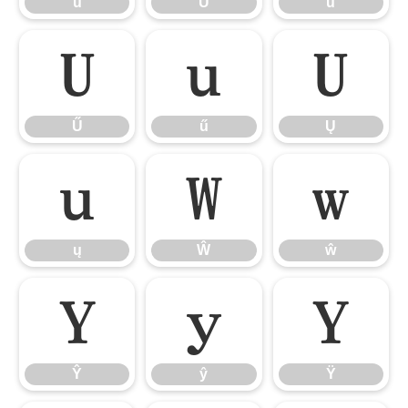
ŭ
Ů
ů
Ű
ű
Ų
Ű
ű
Ų
ų
Ŵ
ŵ
ų
Ŵ
ŵ
Ŷ
ŷ
Ÿ
Ŷ
ŷ
Ÿ