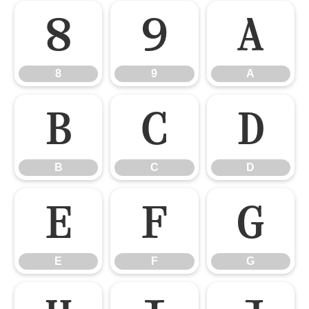
8
9
A
8
9
A
B
C
D
B
C
D
E
F
G
E
F
G