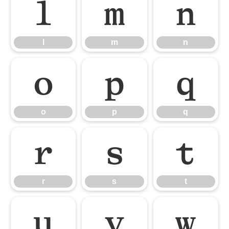
l
m
n
l
m
n
o
p
q
o
p
q
r
s
t
r
s
t
u
v
w