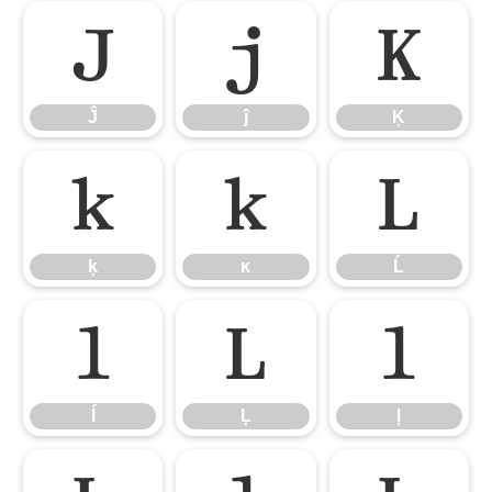
Ĵ
ĵ
Ķ
Ĵ
ĵ
Ķ
ķ
ĸ
Ĺ
ķ
ĸ
Ĺ
ĺ
Ļ
ļ
ĺ
Ļ
ļ