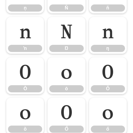
ņ
Ň
ň
ŉ
Ŋ
ŋ
ŉ
Ŋ
ŋ
Ō
ō
Ŏ
Ō
ō
Ŏ
ŏ
Ő
ő
ŏ
Ő
ő