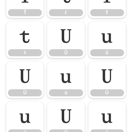
Ť
ť
Ŧ
ŧ
Ũ
ũ
ŧ
Ũ
ũ
Ū
ū
Ŭ
Ū
ū
Ŭ
ŭ
Ů
ů