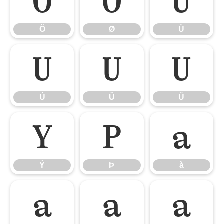
Ö
Ø
Ù
Ö
Ø
Ù
Ú
Û
Ü
Ú
Û
Ü
Ý
Þ
à
Ý
Þ
à
á
â
ã