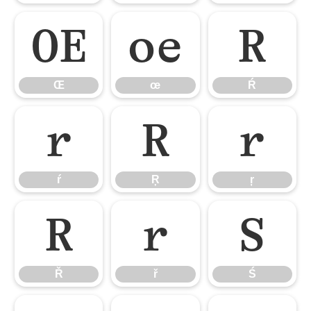
Œ
œ
Ŕ
Œ
œ
Ŕ
ŕ
Ŗ
ŗ
ŕ
Ŗ
ŗ
Ř
ř
Ś
Ř
ř
Ś