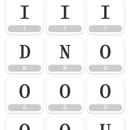
Í
Î
Ï
Í
Î
Ï
Ð
Ñ
Ò
Ð
Ñ
Ò
Ó
Ô
Õ
Ó
Ô
Õ