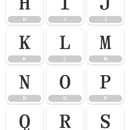
H
I
J
H
I
J
K
L
M
K
L
M
N
O
P
N
O
P
Q
R
S