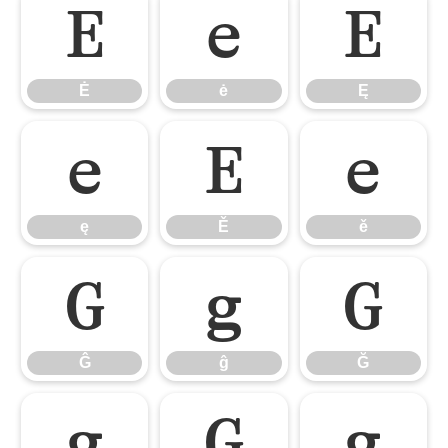
Ė
ė
Ę
Ė
ė
Ę
ę
Ě
ě
ę
Ě
ě
Ĝ
ĝ
Ğ
Ĝ
ĝ
Ğ
ğ
Ġ
ġ