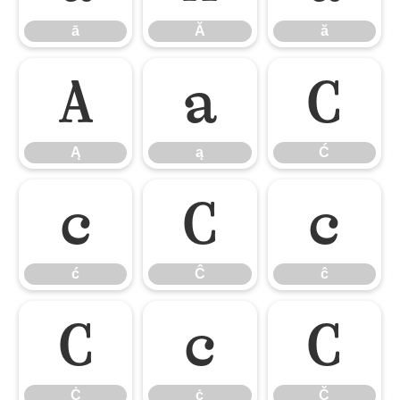
ā
Ă
ă
Ą
ą
Ć
Ą
ą
Ć
ć
Ĉ
ĉ
ć
Ĉ
ĉ
Ċ
ċ
Č
Ċ
ċ
Č