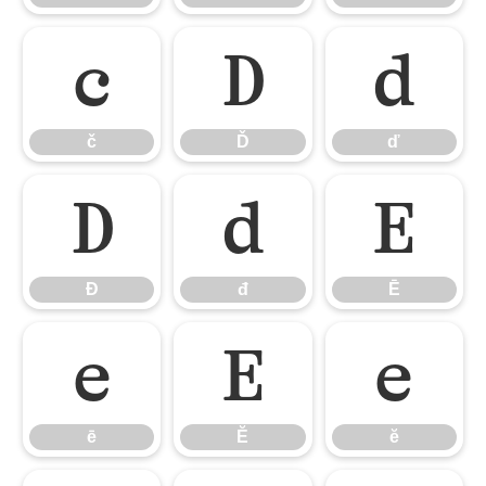
č
Ď
ď
č
Ď
ď
Đ
đ
Ē
Đ
đ
Ē
ē
Ĕ
ĕ
ē
Ĕ
ĕ