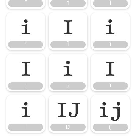
Ĩ
ĩ
Ī
ī
Ĭ
ĭ
ī
Ĭ
ĭ
Į
į
İ
Į
į
İ
ı
Ĳ
ĳ
ı
Ĳ
ĳ