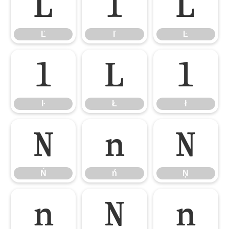
Ľ
ľ
Ŀ
Ľ
ľ
Ŀ
ŀ
Ł
ł
ŀ
Ł
ł
Ń
ń
Ņ
Ń
ń
Ņ
ņ
Ň
ň