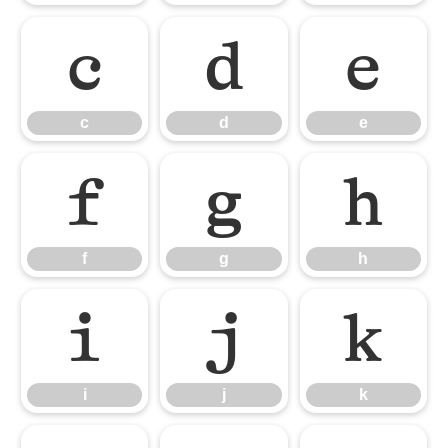
c
d
e
c
d
e
f
g
h
f
g
h
i
j
k
i
j
k