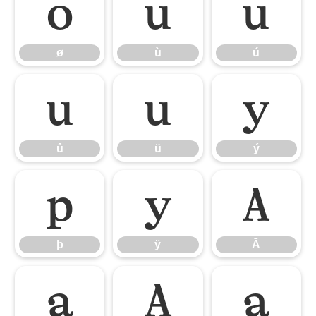
ø
ù
ú
ø
ù
ú
û
ü
ý
û
ü
ý
þ
ÿ
Ā
þ
ÿ
Ā
ā
Ă
ă