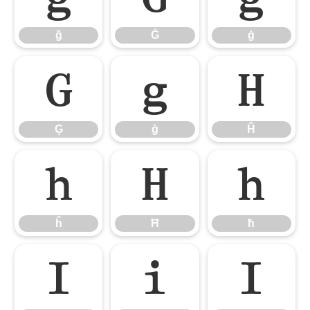
ğ
Ġ
ġ
Ģ
ģ
Ĥ
Ģ
ģ
Ĥ
ĥ
Ħ
ħ
ĥ
Ħ
ħ
Ĩ
ĩ
Ī