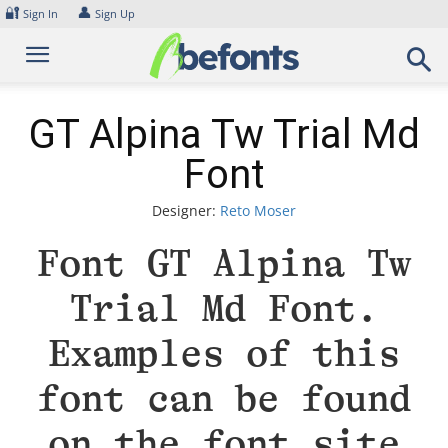
Skip
🔐
👤
Sign In
Sign Up
to
content
GT Alpina Tw Trial Md
Font
Designer:
Reto Moser
Font GT Alpina Tw
Trial Md Font.
Examples of this
font can be found
on the font site