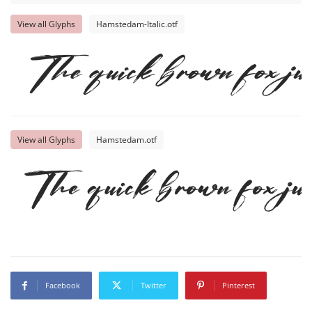
View all Glyphs
Hamstedam-Italic.otf
The quick brown fox ju
View all Glyphs
Hamstedam.otf
The quick brown fox ju
Facebook
Twitter
Pinterest