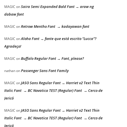
Saira Semi Expanded Bold Font → araw ng
MAGIC
on
dabaw font
Retrow Mentho Font → kadayawan font
MAGIC
on
Aloha Font → fonte que está escrito “Lucca”?
MAGIC
on
Agradeço!
Buffalo Regular Font → Font, please?
MAGIC
on
Passenger Sans Font Family
nathan
on
JASO Sans Regular Font → Harriet v2 Text Thin
MAGIC
on
Italic Font → BC Novatica TEST (Regular) Font → Cerco de
Jericó
JASO Sans Regular Font → Harriet v2 Text Thin
MAGIC
on
Italic Font → BC Novatica TEST (Regular) Font → Cerco de
Jericó