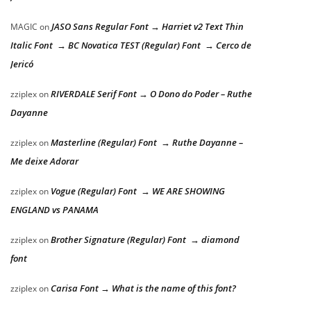
JASO Sans Regular Font → Harriet v2 Text Thin
MAGIC
on
Italic Font → BC Novatica TEST (Regular) Font → Cerco de
Jericó
RIVERDALE Serif Font → O Dono do Poder – Ruthe
zziplex
on
Dayanne
Masterline (Regular) Font → Ruthe Dayanne –
zziplex
on
Me deixe Adorar
Vogue (Regular) Font → WE ARE SHOWING
zziplex
on
ENGLAND vs PANAMA
Brother Signature (Regular) Font → diamond
zziplex
on
font
Carisa Font → What is the name of this font?
zziplex
on