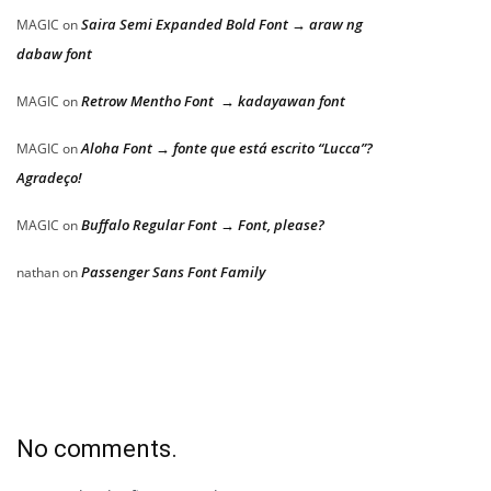
Saira Semi Expanded Bold Font → araw ng
MAGIC
on
dabaw font
Retrow Mentho Font → kadayawan font
MAGIC
on
Aloha Font → fonte que está escrito “Lucca”?
MAGIC
on
Agradeço!
Buffalo Regular Font → Font, please?
MAGIC
on
Passenger Sans Font Family
nathan
on
No comments.