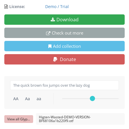
License:
Demo / Trial
Download
Check out more
Add collection
Donate
AA
Aa
aa
Higten-Wasted-DEMO-VERSION-
View all Glyphs
BF68106a1b220f9.otf