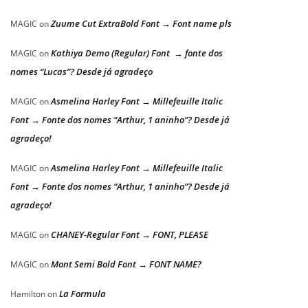
Zuume Cut ExtraBold Font → Font name pls
MAGIC
on
Kathiya Demo (Regular) Font → fonte dos
MAGIC
on
nomes “Lucas”? Desde já agradeço
Asmelina Harley Font → Millefeuille Italic
MAGIC
on
Font → Fonte dos nomes “Arthur, 1 aninho”? Desde já
agradeço!
Asmelina Harley Font → Millefeuille Italic
MAGIC
on
Font → Fonte dos nomes “Arthur, 1 aninho”? Desde já
agradeço!
CHANEY-Regular Font → FONT, PLEASE
MAGIC
on
Mont Semi Bold Font → FONT NAME?
MAGIC
on
La Formula
Hamilton
on