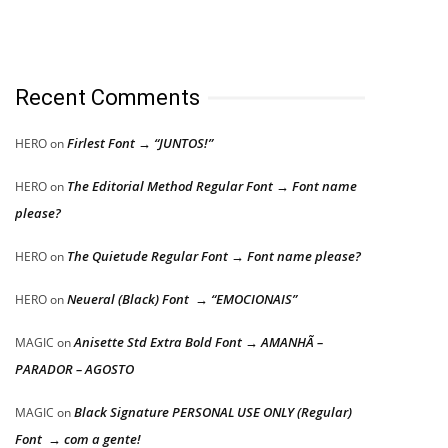
Recent Comments
Firlest Font → “JUNTOS!”
HERO
on
The Editorial Method Regular Font → Font name
HERO
on
please?
The Quietude Regular Font → Font name please?
HERO
on
Neueral (Black) Font → “EMOCIONAIS”
HERO
on
Anisette Std Extra Bold Font → AMANHÃ –
MAGIC
on
PARADOR – AGOSTO
Black Signature PERSONAL USE ONLY (Regular)
MAGIC
on
Font → com a gente!