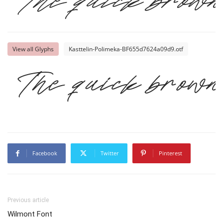
The quick brown
View all Glyphs
Kasttelin-Polimeka-BF655d7624a09d9.otf
The quick brown
Facebook
Twitter
Pinterest
Previous article
Wilmont Font