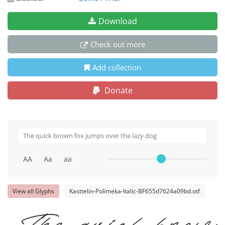
Download
Check out more
Add collection
Donate
AA
Aa
aa
View all Glyphs
Kasttelin-Polimeka-Italic-BF655d7624a09bd.otf