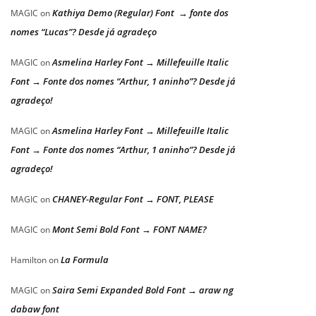
Kathiya Demo (Regular) Font → fonte dos
MAGIC
on
nomes “Lucas”? Desde já agradeço
Asmelina Harley Font → Millefeuille Italic
MAGIC
on
Font → Fonte dos nomes “Arthur, 1 aninho”? Desde já
agradeço!
Asmelina Harley Font → Millefeuille Italic
MAGIC
on
Font → Fonte dos nomes “Arthur, 1 aninho”? Desde já
agradeço!
CHANEY-Regular Font → FONT, PLEASE
MAGIC
on
Mont Semi Bold Font → FONT NAME?
MAGIC
on
La Formula
Hamilton
on
Saira Semi Expanded Bold Font → araw ng
MAGIC
on
dabaw font