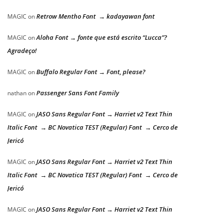
Retrow Mentho Font → kadayawan font
MAGIC
on
Aloha Font → fonte que está escrito “Lucca”?
MAGIC
on
Agradeço!
Buffalo Regular Font → Font, please?
MAGIC
on
Passenger Sans Font Family
nathan
on
JASO Sans Regular Font → Harriet v2 Text Thin
MAGIC
on
Italic Font → BC Novatica TEST (Regular) Font → Cerco de
Jericó
JASO Sans Regular Font → Harriet v2 Text Thin
MAGIC
on
Italic Font → BC Novatica TEST (Regular) Font → Cerco de
Jericó
JASO Sans Regular Font → Harriet v2 Text Thin
MAGIC
on