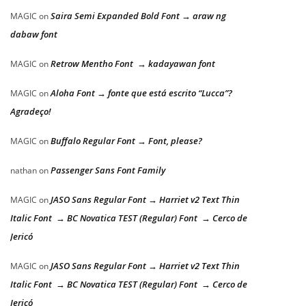
Saira Semi Expanded Bold Font → araw ng
MAGIC
on
dabaw font
Retrow Mentho Font → kadayawan font
MAGIC
on
Aloha Font → fonte que está escrito “Lucca”?
MAGIC
on
Agradeço!
Buffalo Regular Font → Font, please?
MAGIC
on
Passenger Sans Font Family
nathan
on
JASO Sans Regular Font → Harriet v2 Text Thin
MAGIC
on
Italic Font → BC Novatica TEST (Regular) Font → Cerco de
Jericó
JASO Sans Regular Font → Harriet v2 Text Thin
MAGIC
on
Italic Font → BC Novatica TEST (Regular) Font → Cerco de
Jericó