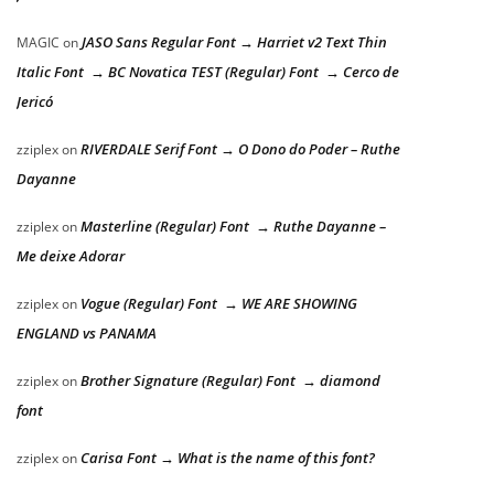
JASO Sans Regular Font → Harriet v2 Text Thin
MAGIC
on
Italic Font → BC Novatica TEST (Regular) Font → Cerco de
Jericó
RIVERDALE Serif Font → O Dono do Poder – Ruthe
zziplex
on
Dayanne
Masterline (Regular) Font → Ruthe Dayanne –
zziplex
on
Me deixe Adorar
Vogue (Regular) Font → WE ARE SHOWING
zziplex
on
ENGLAND vs PANAMA
Brother Signature (Regular) Font → diamond
zziplex
on
font
Carisa Font → What is the name of this font?
zziplex
on