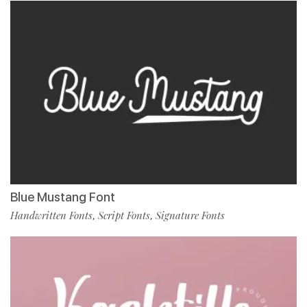
Blue Mustang Font
Handwritten Fonts
Script Fonts
Signature Fonts
,
,