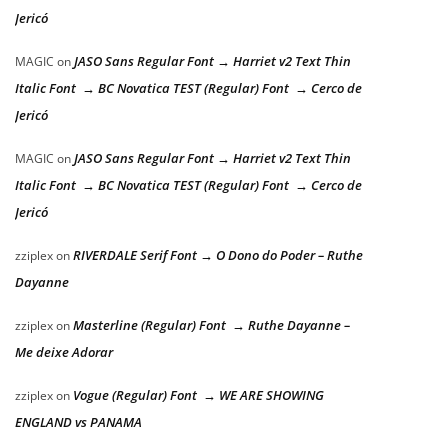
Jericó
JASO Sans Regular Font → Harriet v2 Text Thin
MAGIC
on
Italic Font → BC Novatica TEST (Regular) Font → Cerco de
Jericó
JASO Sans Regular Font → Harriet v2 Text Thin
MAGIC
on
Italic Font → BC Novatica TEST (Regular) Font → Cerco de
Jericó
RIVERDALE Serif Font → O Dono do Poder – Ruthe
zziplex
on
Dayanne
Masterline (Regular) Font → Ruthe Dayanne –
zziplex
on
Me deixe Adorar
Vogue (Regular) Font → WE ARE SHOWING
zziplex
on
ENGLAND vs PANAMA