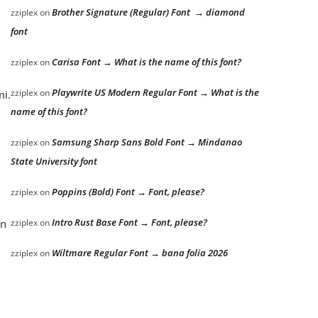
Brother Signature (Regular) Font → diamond
zziplex
on
font
Carisa Font → What is the name of this font?
zziplex
on
Playwrite US Modern Regular Font → What is the
zziplex
on
mi.
name of this font?
Samsung Sharp Sans Bold Font → Mindanao
zziplex
on
State University font
Poppins (Bold) Font → Font, please?
zziplex
on
Intro Rust Base Font → Font, please?
an
zziplex
on
Wiltmare Regular Font → bana folia 2026
zziplex
on