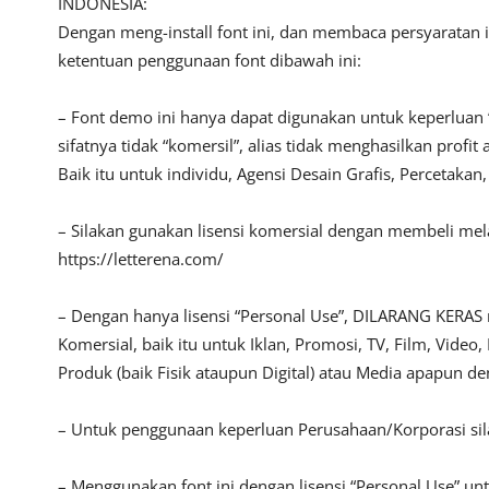
INDONESIA:
Dengan meng-install font ini, dan membaca persyaratan 
ketentuan penggunaan font dibawah ini:
– Font demo ini hanya dapat digunakan untuk keperluan 
sifatnya tidak “komersil”, alias tidak menghasilkan pro
Baik itu untuk individu, Agensi Desain Grafis, Percetakan
– Silakan gunakan lisensi komersial dengan membeli melalu
https://letterena.com/
– Dengan hanya lisensi “Personal Use”, DILARANG KERAS
Komersial, baik itu untuk Iklan, Promosi, TV, Film, Vide
Produk (baik Fisik ataupun Digital) atau Media apapun d
– Untuk penggunaan keperluan Perusahaan/Korporasi s
– Menggunakan font ini dengan lisensi “Personal Use” u