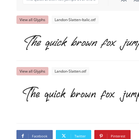
View all Glyphs
Landon-Slatten-Italic.otf
The quick brown fox jump
View all Glyphs
Landon-Slatten.otf
The quick brown fox jump
Facebook
Twitter
Pinterest