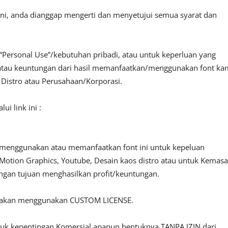
ini, anda dianggap mengerti dan menyetujui semua syarat dan
“Personal Use”/kebutuhan pribadi, atau untuk keperluan yang
fit atau keuntungan dari hasil memanfaatkan/menggunakan font ka
, Distro atau Perusahaan/Korporasi.
i link ini :
 menggunakan atau memanfaatkan font ini untuk kepeluan
o, Motion Graphics, Youtube, Desain kaos distro atau untuk Kemas
engan tujuan menghasilkan profit/keuntungan.
ilakan menggunakan CUSTOM LICENSE.
ntuk kepentingan Komersial apapun bentuknya TANPA IZIN dari