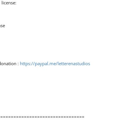
 license:
nse
donation :
https://paypal.me/letterenastudios
=================================