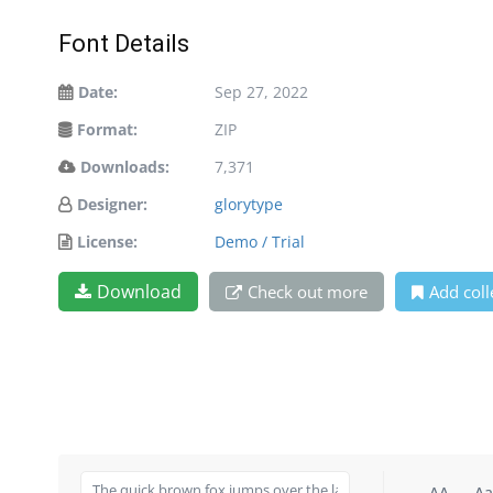
Font Details
Date:
Sep 27, 2022
Format:
ZIP
Downloads:
7,371
Designer:
glorytype
License:
Demo / Trial
Download
Check out more
Add coll
AA
Aa