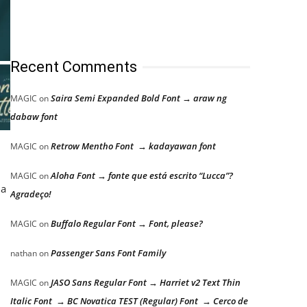
Recent Comments
Saira Semi Expanded Bold Font → araw ng
MAGIC
on
dabaw font
Retrow Mentho Font → kadayawan font
MAGIC
on
Aloha Font → fonte que está escrito “Lucca”?
MAGIC
on
 a
Agradeço!
Buffalo Regular Font → Font, please?
MAGIC
on
Passenger Sans Font Family
nathan
on
JASO Sans Regular Font → Harriet v2 Text Thin
MAGIC
on
Italic Font → BC Novatica TEST (Regular) Font → Cerco de